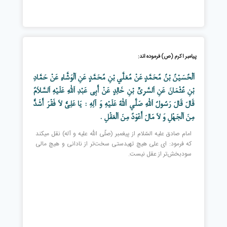
پیامبر اکرم (ص) فرموده اند:
اَلْحُسَيْنُ بْنُ مُحَمَّدٍ عَنْ مُعَلَّى بْنِ مُحَمَّدٍ عَنِ اَلْوَشَّاءِ عَنْ حَمَّادِ
بْنِ عُثْمَانَ عَنِ اَلسَّرِيِّ بْنِ خَالِدٍ عَنْ أَبِي عَبْدِ اَللَّهِ عَلَيْهِ اَلسَّلاَمُ
قَالَ قَالَ رَسُولُ اَللَّهِ صَلَّى اَللَّهُ عَلَيْهِ وَ آلِهِ : يَا عَلِيُّ لاَ فَقْرَ أَشَدُّ
مِنَ اَلْجَهْلِ وَ لاَ مَالَ أَعْوَدُ مِنَ اَلْعَقْلِ .
امام صادق عليه السّلام از پيغمبر (صلّى الله عليه و آله) نقل ميكند
كه فرمود: اى على هيچ تهيدستى سخت‌تر از نادانى و هيچ مالى
سودبخش‌تر از عقل نيست.