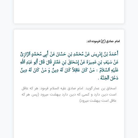
امام صادق (ع) فرموده اند:
أَحْمَدُ بْنُ إِدْرِيسَ عَنْ مُحَمَّدِ بْنِ حَسَّانَ عَنْ أَبِي مُحَمَّدٍ اَلرَّازِيِّ
عَنْ سَيْفِ بْنِ عَمِيرَةَ عَنْ إِسْحَاقَ بْنِ عَمَّارٍ قَالَ قَالَ أَبُو عَبْدِ اَللَّهِ
عَلَيْهِ اَلسَّلاَمُ : مَنْ كَانَ عَاقِلاً كَانَ لَهُ دِينٌ وَ مَنْ كَانَ لَهُ دِينٌ
دَخَلَ اَلْجَنَّةَ .
اسحاق بن عمار گويد: امام صادق عليه السلام فرمود: هر كه عاقل
است دين دارد و كسى كه دين دارد ببهشت ميرود (پس هر كه
عاقل است ببهشت ميرود).