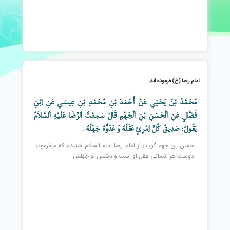
امام رضا (ع) فرموده اند:
مُحَمَّدُ بْنُ يَحْيَى عَنْ أَحْمَدَ بْنِ مُحَمَّدِ بْنِ عِيسَى عَنِ اِبْنِ
فَضَّالٍ عَنِ اَلْحَسَنِ بْنِ اَلْجَهْمِ قَالَ سَمِعْتُ اَلرِّضَا عَلَيْهِ اَلسَّلاَمُ
يَقُولُ: صَدِيقُ كُلِّ اِمْرِئٍ عَقْلُهُ وَ عَدُوُّهُ جَهْلُهُ .
حسن بن جهم گويد: از امام رضا عليه السلام شنيدم كه ميفرمود:
دوست هر انسانى عقل او است و دشمن او جهلش.