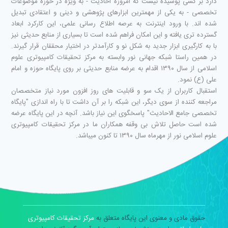
دارد بر کسی پوشیده نیست که امروزه احادیث - به ویژه در حوزه موضوعات
تخصصی - به یکی از مهمترین ابزارهای پژوهشی و دینی و اعتقادی تبدیل
شده اند. با ورود اینترنت به عرصه اطلاع رسانی علمی، این کارکرد ابعاد
گسترده تری یافته و این امکان فراهم شده است تا بسیاری از منابع حدیثی نیز
با به کارگیری ابزار جدید به شکل نو و کارآمدتر در اختیار محققان قرار گیرند.
در همین راستا شبکه جهانی نور وابسته به مرکز تحقیقات کامپیوتری علوم
اسلامی از سال ۱۳۹۰ اقدام به عرضه منابع حدیثی بر روی پایگاه حوزه و امام
علی (ع) نمود.
استقبال کاربران از یک سو و قابلیت های روز افزون مورد نیاز متخصصان
مراجعه کننده از سوی دیگر، این شبکه را بر آن داشت تا با راه اندازی "پایگاه
تخصصی جامع الاحادیث" پاسخگوی این نیاز باشد. آنچه در این پایگاه عرضه
شده است حاصل تلاش بی وقفه همکاران ما در مرکز تحقیقات کامپیوتری
علوم اسلامی نور از مهرماه سال ۱۳۹۰ تا کنون میباشد.
حقوق مادی و معنوی این پایگاه متعلق به
مرکز تحقیقات کامپیوتری