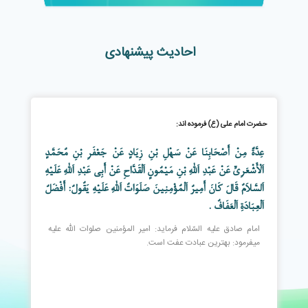
احادیث پیشنهادی
حضرت امام علی (ع) فرموده اند:
عِدَّةٌ مِنْ أَصْحَابِنَا عَنْ سَهْلِ بْنِ زِيَادٍ عَنْ جَعْفَرِ بْنِ مُحَمَّدٍ
اَلْأَشْعَرِيِّ عَنْ عَبْدِ اَللَّهِ بْنِ مَيْمُونٍ اَلْقَدَّاحِ عَنْ أَبِي عَبْدِ اَللَّهِ عَلَيْهِ
اَلسَّلاَمُ قَالَ كَانَ أَمِيرُ اَلْمُؤْمِنِينَ صَلَوَاتُ اَللَّهِ عَلَيْهِ يَقُولُ: أَفْضَلُ
اَلْعِبَادَةِ اَلْعَفَافُ .
امام صادق عليه السّلام فرمايد: امير المؤمنين صلوات اللّٰه عليه
ميفرمود: بهترين عبادت عفت است.