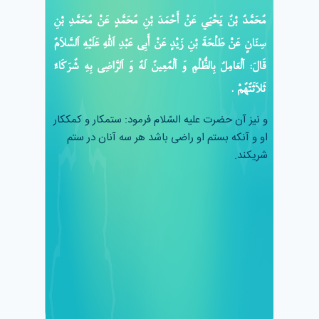
مُحَمَّدُ بْنُ يَحْيَى عَنْ أَحْمَدَ بْنِ مُحَمَّدٍ عَنْ مُحَمَّدِ بْنِ
سِنَانٍ عَنْ طَلْحَةَ بْنِ زَيْدٍ عَنْ أَبِي عَبْدِ اَللَّهِ عَلَيْهِ اَلسَّلاَمُ
قَالَ: اَلْعَامِلُ بِالظُّلْمِ وَ اَلْمُعِينُ لَهُ وَ اَلرَّاضِي بِهِ شُرَكَاءُ
ثَلاَثَتُهُمْ .
و نيز آن حضرت عليه السّلام فرمود: ستمكار و كمككار
او و آنكه بستم او راضى باشد هر سه آنان در ستم
شريكند.