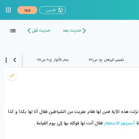
ورود
فارسی
حدیث بعد
حدیث قبل
تفسیر البرهان
بحار الأنوار
بحار الأنوار
ج۱ ص۶۹۱
ج۶۰ ص۱۹۷
 نزلت هذه الآية فمن لها فقام عفريت من الشياطين فقال أنا لها بكذا و كذا
ئة
أنسيتهم
الاِستغفار
فقال أنت لها فوكله بها إلى
يوم القيامة
.