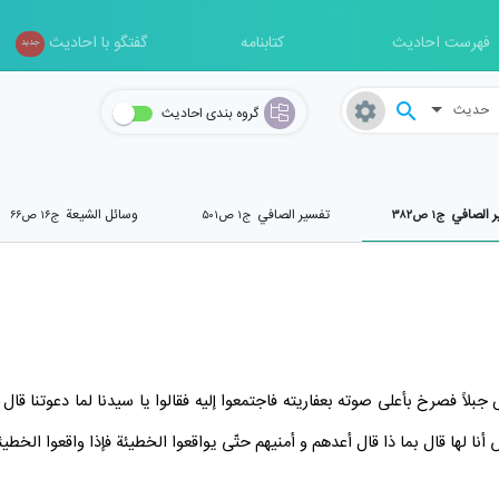
فهرست احادیث
کتابنامه
گفتگو با احادیث
جدید
حدیث
گروه بندی احادیث
ر الصافي
تفسير الصافي
وسائل الشیعة
ج۱ ص۳۸۲
ج۱ ص۵۰۱
ج۱۶ ص۶۶
جبلاً فصرخ بأعلى صوته بعفاريته فاجتمعوا إليه فقالوا يا سيدنا لما دعوتنا قال
س
أنا لها قال بما ذا قال أعدهم و أمنيهم حتّى يواقعوا الخطيئة فإذا واقعوا الخطي