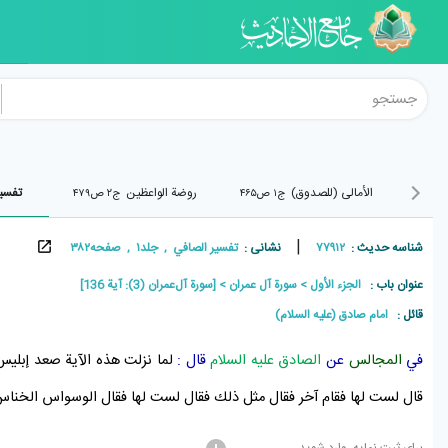
الأمالی (للصدوق)
روضة الواعظین
تفسي
ج۱ ص۴۶۵
ج۲ ص۴۷۹
|
شناسه حدیث :
۷۷۹۱۲
نشانی :
تفسير الصافي , جلد۱ , صفحه۳۸۲
عنوان باب :
الجزء الأول
سورة آل عمران
[سورة آل‌عمران (3): آیة 136]
قائل :
امام صادق (علیه السلام)
في
المجالس
عن
الصادق عليه السلام
قال :
لما نزلت هذه الآية صعد
إبليس
قال لست لها فقام آخر فقال مثل ذلك فقال لست لها فقال
الوسواس الخنا