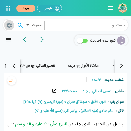
ورود
فارسی
حدیث
گروه بندی احادیث
عظین
مشکاة الأنوار
تفسير الصافي
بحار ا
ج۱ ص۶
ج۱ ص۵۱
ج۱ ص۳۶۷
|
شناسه حدیث :
۷۷۸۶۶
نشانی :
تفسير الصافي , جلد۱ , صفحه۳۶۷
عنوان باب :
الجزء الأول
سورة آل عمران
[سورة آل‌عمران (3): آیة 104]
قائل :
امام صادق (علیه السلام) ، پيامبر اکرم (صلی الله علیه و آله)
و سئل عن الحديث الذي جاء عن
النبيّ صلّى اللّٰه عليه و آله و سلم
: ان