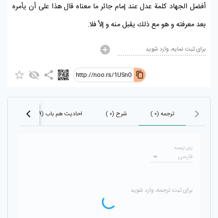
أفضل الجهاد كلمة عدل عند إمام جائر ما معناه قال هذا على أن يأمره
بعد معرفته و هو مع ذلك يقبل منه و إلاَّ فلا.
برای ثبت نمایه، وارد شوید
http://noo.rs/1USn0
ترجمه (۰ )
شرح (۰ )
احادیث هم باب (۹)
احادیث 
زبان ترجمه
فارسی
برای ثبت ترجمه، وارد شوید