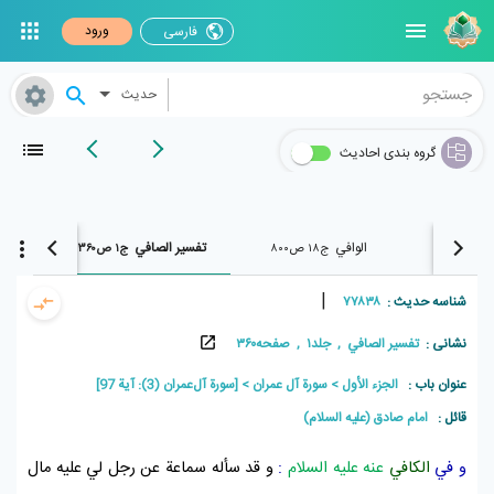
ورود
فارسی
حدیث
گروه بندی احادیث
الوافي
تفسير الصافي
وسائل 
ج۱۸ ص۸۰۰
ج۱ ص۳۶۰
|
شناسه حدیث :
۷۷۸۳۸
نشانی :
تفسير الصافي , جلد۱ , صفحه۳۶۰
عنوان باب :
الجزء الأول
سورة آل عمران
[سورة آل‌عمران (3): آیة 97]
قائل :
امام صادق (علیه السلام)
و في
الكافي
عنه عليه السلام
:
و قد سأله سماعة عن رجل لي عليه مال