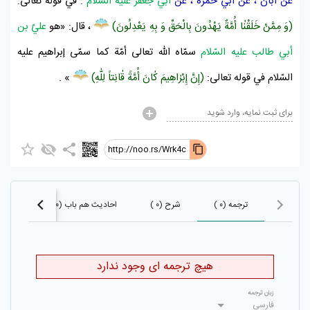
عن
أبان
، عن
أبي حمزة
، عن
أبي جعفر عليه السّلام
:
في قوله تعالى:
(وَ مِمَّنْ خَلَقْنٰا أُمَّةٌ يَهْدُونَ بِالْحَقِّ وَ بِهِ يَعْدِلُونَ)
، قال: «هو
عليّ بن
أبي طالب عليه السّلام
سمّاه اللّه تعالى أمّة كما سمّى
إبراهيم عليه
السّلام
في قوله تعالى:
(إِنَّ
إِبْرٰاهِيمَ
كٰانَ أُمَّةً قٰانِتاً لِلّٰهِ)
» .
برای ثبت نمایه، وارد شوید
http://noo.rs/Wrk4c
ترجمه (۰ )
شرح (۰ )
احادیث هم باب (۰)
احادیث 
هیچ ترجمه ای وجود ندارد
زبان ترجمه
فارسی