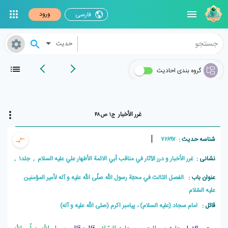
ورود
فارسی
حدیث
گروه بندی احادیث
غرر الأخبار
ج۱ ص۴۸
|
شناسه حدیث :
۷۲۸۹۷
نشانی :
غرر الأخبار و درر الآثار في مناقب أبي الائمة الأطهار علي علیه السلام , جلد۱ , صفحه۴۸
عنوان باب :
الفصل الثالث في محبّة رسول اللّه صلّى اللّه عليه و آله لأمير المؤمنين
عليه السّلام
قائل :
امام سجاد (علیه السلام) ، پيامبر اکرم (صلی الله علیه و آله)