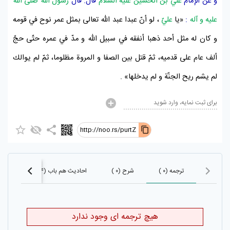
و عن الإمام
عليّ بن الحسين عليه السّلام
قال: قال
رسول اللّه صلّى اللّه
عليه و آله
:
«يا
عليّ
، لو أنّ عبدا عبد اللّه تعالى بمثل عمر
نوح
في قومه
و كان له مثل أحد ذهبا أنفقه في سبيل اللّه و مدّ في عمره حتّى حجّ
ألف عام على قدميه، ثمّ قتل بين
الصفا
و
المروة
مظلوما، ثمّ لم يوالك
لم يشم ريح الجنّة و لم يدخلها» .
برای ثبت نمایه، وارد شوید
http://noo.rs/purtZ
ترجمه (۰ )
شرح (۰ )
احادیث هم باب (۲۴)
احادی
هیچ ترجمه ای وجود ندارد