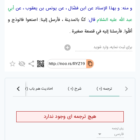
و منه: و بهذا الإسناد عن
ابن فضّال
، عن
يونس بن يعقوب
، عن
أبي
عبد اللّه عليه السّلام
قال:
كنّا
بالمدينة
، فأرسل إلينا: اصنعوا فالوذج و
أقلّوا. فأرسلنا إليه في قصعة صغيرة .
برای ثبت نمایه، وارد شوید
http://noo.rs/RYZ19
ترجمه (۰ )
شرح (۰ )
احادیث هم باب (۲۶۸۷)
اح
هیچ ترجمه ای وجود ندارد
زبان ترجمه
فارسی