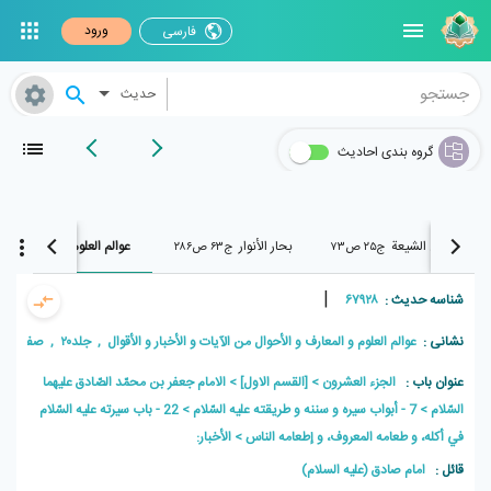
ورود
فارسی
حدیث
گروه بندی احادیث
وسائل الشیعة
بحار الأنوار
عوالم العلوم
ج۲۵ ص۷۳
ج۶۳ ص۲۸۶
ج۲۰ ص۱۶۷
|
شناسه حدیث :
۶۷۹۲۸
نشانی :
عوالم العلوم و المعارف و الأحوال من الآیات و الأخبار و الأقوال , جلد۲۰ , صفحه۱۶۷
عنوان باب :
الجزء العشرون
[القسم الاول]
الامام جعفر بن محمّد الصّادق عليهما
السّلام
7 - أبواب سيره و سننه و طريقته عليه السّلام
22 - باب سيرته عليه السّلام
في أكله، و طعامه المعروف، و إطعامه الناس
الأخبار:
قائل :
امام صادق (علیه السلام)