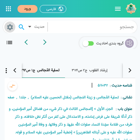
ورود
فارسی
حدیث
گروه بندی احادیث
إرشاد القلوب
تسلیة المُجالس
بحار ا
ج۱ ص۲۳۵
ج۲ ص۳۷۴
ج۱ ص۲۹۲
|
شناسه حدیث :
۵۷۰۳۲
نشانی :
تسلیة المُجالس و زینة المَجالس (مقتل الحسین علیه السلام) , جلد۱ , صفحه۲۹۲
عنوان باب :
الجزء الأول
[المجالس الثالث في ذكر شيء من فضائل أمير المؤمنين، و
ذكر أدلّة شريفة على فرض إمامته، و الاستدلال على كفر من أنكر نصّ خلافته، و ذكر
طرف من ظلامة سيّدة النساء صلوات اللّه عليها، و ذكر وفاتها، و وفاة أمير المؤمنين
صلوات اللّه عليه و على أبنائه الطاهرين]
[خطبة أمير المؤمنين عليه السلام و قوله: