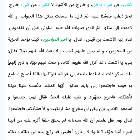
كشيء
في
شيء
داخل
، و خارج من الأشياء لا
كشيء
من
شيء
خارج.
فخرّ
ذعلب
مغشيّا عليه، ثمّ قال: ما سمعت بمثل هذا الجواب، و اللّه
لاعدت إلى مثلها. ثمّ نادى صلوات اللّه عليه: سلوني قبل أن تفقدوني.
فقام إليه
الأشعث بن قيس
، فقال: يا
أمير المؤمنين
، كيف تؤخذ الجزية
من
المجوس
، و لم ينزل عليهم كتاب، و لا بعث اللّه فيهم نبيّا؟ فقال:
بلى، يا
أشعث
، قد أنزل اللّه عليهم كتابا، و بعث فيهم نبيّا، و كان [لهم]
ملك سكر ذات ليلة فدعا بابنته إلى فراشه فارتكبها، فلمّا أصبح تسامع
به قومه فاجتمعوا إلى بابه، فقالوا: أيّها الملك، دنّست علينا ديننا
فأهلكته، فاخرج نطهّرك و نقيم عليك الحدّ. فقال لهم: اجتمعوا و
اسمعوا كلامي، فإن يكن لي مخرج ممّا ارتكبت و إلاّ فشأنكم، فاجتمعوا.
فقال لهم: هل علمتم أنّ اللّه سبحانه لم يخلق خلقا أكرم عليه من أبينا
آدم
و أمّنا
حوّاء
؟ قالوا: لا . قال: أ فليس قد زوّج بنيه من بناته و بناته