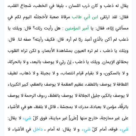
يقال له
ذعلب
و كان ذرب اللسان ، بليغا في الخطب، شجاع القلب،
فقال: لقد ارتقى
ابن أبي طالب
مرقاة صعبة لأخجلنّه اليوم لكم في
مسألتي إيّاه، فقال: يا
أمير المؤمنين
: هل رأيت ربّك؟ قال: ويلك يا
ذعلب
لم أكن بالّذي أعبد ربّا لم أره. قال: فكيف رأيته؟ صفه لنا. قال:
ويلك يا
ذعلب
، لم تره العيون بمشاهدة الأبصار، و لكن تراه القلوب
بحقائق الإيمان. ويلك يا
ذعلب
، إنّ ربّي لا يوصف بالبعد، و لا بالحركة،
و لا بالسكون، و لا بقيام قيام انتصاب، و لا بجيئة و لا ذهاب، لطيف
اللطافة لا يوصف باللطف، عظيم العظمة لا يوصف بالعظم، كبير الكبرياء
لا يوصف بالكبر، جليل الجلالة لا يوصف بالغلظ، رءوف الرحمة لا يوصف
بالرقّة، مؤمن لا بعبادة، مدرك لا بمجسّة ، قائل لا بلفظ، هو في الأشياء
على غير ممازجة، خارج منها [على] غير مباينة، فوق كلّ
شيء
لا يقال:
شيء
فوقه، أمام كلّ
شيء
و لا يقال: له أمام ،
داخل
في الأشياء لا