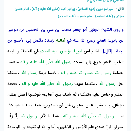
«سلوني قبل أن تفقدوني»]
قائل :
امیرالمؤمنین (علیه السلام) ، پيامبر اکرم (صلی الله علیه و آله) ، امام حسن
مجتبی (علیه السلام) ، امام حسین (علیه السلام)
و روى الشيخ الجليل
أبو جعفر محمد بن علي بن الحسين بن موسى
بن بابويه القمّي
رضي اللّه عنه في
أماليه
بإسناد متّصل إلى
الأصبغ بن
نباتة
: [قال:] :
لمّا جلس
أمير المؤمنين عليه السلام
في الخلافة و بايعه
الناس ظاهرا خرج إلى
مسجد
رسول اللّه صلّى اللّه عليه و آله
متعمّما
بعمامة
رسول اللّه صلّى اللّه عليه و آله
، لابسا بردة
رسول اللّه
، متنعّلا
نعل
رسول اللّه
، متقلّدا سيف
رسول اللّه صلّى اللّه عليه و آله
، فصعد
المنبر و جلس عليه متمكّنا ، ثم شبك بين أصابعه فوضعها أسفل بطنه،
ثمّ قال: يا معشر الناس، سلوني قبل أن تفقدوني، هذا سفط العلم، هذا
لعاب
رسول اللّه صلّى اللّه عليه و آله
، هذا ما زقّني
رسول اللّه
زقّا زقّا.
سلوني فإنّ عندي علم الأوّلين و الآخرين، أما و اللّه لو ثنيت لي الوسادة