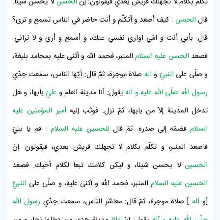
تكلّم بكلام لا تجهلك
قريش
بعدي فيقولون: إنّ
الحسن
لا يحسن شيئا.
قال
الحسن
: كيف أصعد و أتكلّم و أنت حاضر في الناس تسمع و ترى؟
قال: بأبي أنت و امّي اواري نفسي عنك، و أسمع و أرى و لا تراني.
فصعد
الحسن عليه السلام
المنبر، فحمد اللّه و أثنى عليه بمحامد بليغة،
و صلّى على
النبيّ
و
آله
صلاة موجزة، ثمّ قال: أيّها الناس، سمعت جدّي
رسول اللّه صلّى اللّه عليه و آله
يقول: أنا مدينة العلم و
عليّ
بابها، و هل
تدخل المدينة إلاّ من بابها، ثمّ نزل. فوثب إليه
أمير المؤمنين عليه
السلام
فضمّه إلى صدره. ثمّ قال
للحسين عليه السلام
: قم يا بنيّ
فاصعد المنبر، و تكلّم بكلام لا تجهلك
قريش
بعدي، فيقولون: إنّ
الحسين
لا يحسن شيئا، و ليكن كلامك تبعا لكلام أخيك. فصعد
الحسين عليه السلام
المنبر، فحمد اللّه و أثنى عليه، و صلّى على
النبيّ
[و
آله
] صلاة موجزة، ثمّ قال: معاشر الناس، سمعت جدّي
رسول اللّه