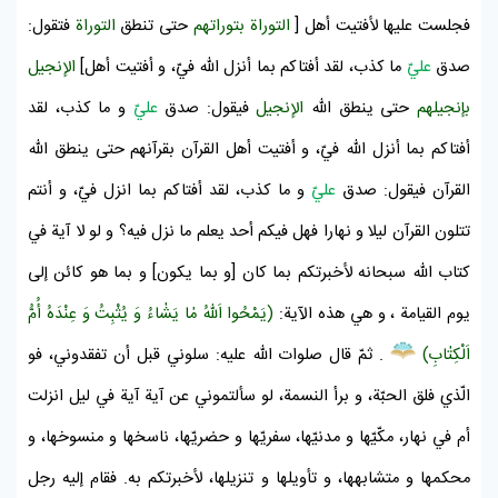
فجلست عليها لأفتيت أهل [
التوراة
بتوراتهم
حتى تنطق
التوراة
فتقول:
صدق
عليّ
ما كذب، لقد أفتاكم بما أنزل اللّه فيّ، و أفتيت أهل]
الإنجيل
بإنجيلهم
حتى ينطق اللّه
الإنجيل
فيقول: صدق
عليّ
و ما كذب، لقد
أفتاكم بما أنزل اللّه فيّ، و أفتيت
أهل
القرآن
بقرآنهم
حتى ينطق اللّه
القرآن
فيقول: صدق
عليّ
و ما كذب، لقد أفتاكم بما انزل فيّ، و أنتم
تتلون
القرآن
ليلا و نهارا فهل فيكم أحد يعلم ما نزل فيه؟ و لو لا آية في
كتاب اللّه
سبحانه لأخبرتكم بما كان [و بما يكون] و بما هو كائن إلى
يوم القيامة
، و هي هذه الآية:
(يَمْحُوا اَللّٰهُ مٰا يَشٰاءُ وَ يُثْبِتُ وَ عِنْدَهُ أُمُّ
اَلْكِتٰابِ)
. ثمّ قال صلوات اللّه عليه: سلوني قبل أن تفقدوني، فو
الّذي فلق الحبّة، و برأ النسمة، لو سألتموني عن آية آية في ليل انزلت
أم في نهار، مكّيّها و مدنيّها، سفريّها و حضريّها، ناسخها و منسوخها، و
محكمها و متشابهها، و تأويلها و تنزيلها، لأخبرتكم به. فقام إليه رجل