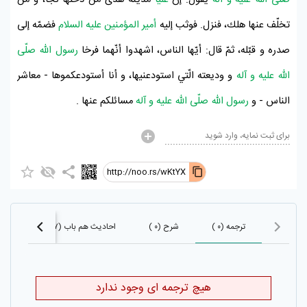
صلّى اللّه عليه و آله
يقول: إنّ
عليّا
مدينة هدى من دخلها نجا، و من
تخلّف عنها هلك، فنزل. فوثب إليه
أمير المؤمنين عليه السلام
فضمّه إلى
صدره و قبّله، ثمّ قال: أيّها الناس، اشهدوا أنّهما فرخا
رسول اللّه صلّى
اللّه عليه و آله
و وديعته الّتي استودعنيها، و أنا أستودعكموها - معاشر
الناس - و
رسول اللّه صلّى اللّه عليه و آله
مسائلكم عنها .
برای ثبت نمایه، وارد شوید
http://noo.rs/wKtYX
ترجمه (۰ )
شرح (۰ )
احادیث هم باب (۵۰۷)
احا
هیچ ترجمه ای وجود ندارد