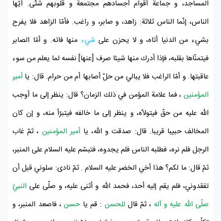
المساجد، و جماعة أقوام أجسادهم مجتمعة و قلوبهم شتّى. أيّها
الناس، إنّما الناس ثلاثة: زاهد، و صابر، و راغب. فأمّا الزاهد فلا يفرح
بشيء من الدنيا أتاه، و لا يحزن على
شيء
منها فاته. و أمّا الصابر
فيتمنّاها بقلبه، فإذا أدرك منها شيئا صرف [عنها] نفسه لما يعلم من سوء
عاقبتها. و أمّا الراغب فلا يبالي من حلّ أصابها أم من حرام. قال: يا
أمير
المؤمنين
، فما علامة المؤمن في ذلك الزمان؟ قال: ينظر إلى ما أوجب
اللّه عليه من حقّ فيتولاّه، و ينظر إلى ما خالفه فيتبرّأ منه، و إن كان
المخالف حبيبا قريبا. قال: صدقت و اللّه، يا
أمير المؤمنين
، ثمّ غاب
الرجل فلم نره، فطلبه الناس فلم يجدوه، فتبسّم عليه السلام على المنبر،
ثمّ قال: ما لكم؟ هذا أخي
الخضر عليه السلام
. ثمّ نادى: سلوني قبل أن
تفقدوني، فلم يقم إليه أحد، فحمد اللّه و أثنى عليه، و صلّى على
النبيّ
صلّى اللّه عليه و آله
، ثمّ قال
للحسن
: قم يا
حسن
، فاصعد المنبر، و