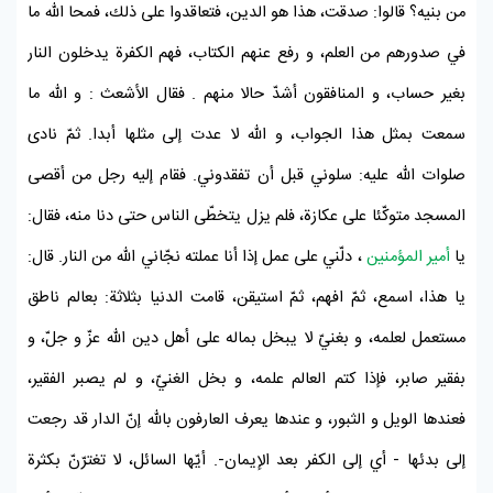
من بنيه؟ قالوا: صدقت، هذا هو الدين، فتعاقدوا على ذلك، فمحا اللّه ما
في صدورهم من العلم، و رفع عنهم الكتاب، فهم الكفرة يدخلون النار
بغير حساب، و المنافقون أشدّ حالا منهم . فقال
الأشعث
: و اللّه ما
سمعت بمثل هذا الجواب، و اللّه لا عدت إلى مثلها أبدا. ثمّ نادى
صلوات اللّه عليه: سلوني قبل أن تفقدوني. فقام إليه رجل من أقصى
المسجد متوكّئا على عكازة، فلم يزل يتخطّى الناس حتى دنا منه، فقال:
يا
أمير المؤمنين
، دلّني على عمل إذا أنا عملته نجّاني اللّه من النار. قال:
يا هذا، اسمع، ثمّ افهم، ثمّ استيقن، قامت الدنيا بثلاثة: بعالم ناطق
مستعمل لعلمه، و بغنيّ لا يبخل بماله على أهل دين اللّه عزّ و جلّ، و
بفقير صابر، فإذا كتم العالم علمه، و بخل الغنيّ، و لم يصبر الفقير،
فعندها الويل و الثبور، و عندها يعرف العارفون باللّه إنّ الدار قد رجعت
إلى بدئها - أي إلى الكفر بعد الإيمان-. أيّها السائل، لا تغترّنّ بكثرة