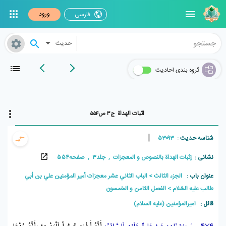
ورود
فارسی
حدیث
گروه بندی احادیث
اثبات الهداة
ج۳ ص۵۵۴
|
شناسه حدیث :
۵۳۰۹۳
نشانی :
إثبات الهداة بالنصوص و المعجزات , جلد۳ , صفحه۵۵۴
عنوان باب :
الجزء الثالث
الباب الثاني عشر معجزات أمير المؤمنين علي بن أبي
طالب عليه السّلام
الفصل الثامن و الخمسون
قائل :
امیرالمؤمنین (علیه السلام)