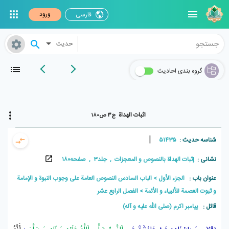
ورود
فارسی
حدیث
گروه بندی احادیث
اثبات الهداة
ج۳ ص۱۸۰
|
شناسه حدیث :
۵۱۴۳۵
نشانی :
إثبات الهداة بالنصوص و المعجزات , جلد۳ , صفحه۱۸۰
عنوان باب :
الجزء الأول
الباب السادس النصوص العامة على وجوب النبوة و الإمامة
و ثبوت العصمة للأنبياء و الأئمة
الفصل الرابع عشر
قائل :
پيامبر اکرم (صلی الله علیه و آله)