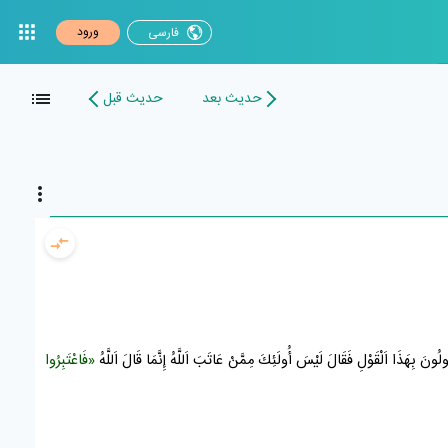
ورود
فارسی
حدیث بعد
حدیث قبل
ولُونَ بِهَذَا اَلْقَوْلِ فَقَالَ لَيْسَ أُولَئِكَ مِمَّنْ عَاتَبَ اَللَّهُ إِنَّمَا قَالَ اَللَّهُ
«فَاعْتَبِرُوا