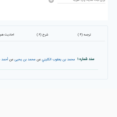
برای ثبت نمایه، وارد شوید
ترجمه (۴ )
شرح (۶ )
احادیث هم با
سند شماره ۱
محمد بن يعقوب الكليني
عن
محمد بن يحيى
عن
أحمد ب