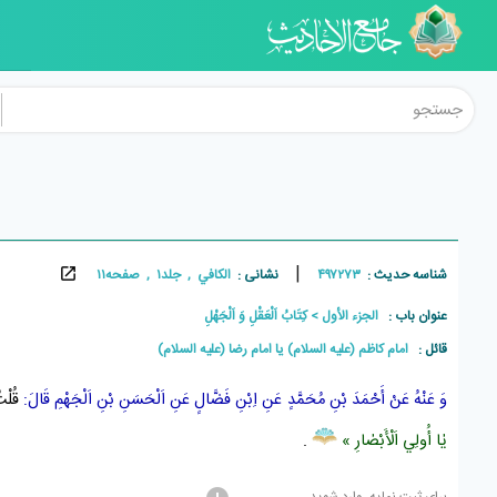
|
شناسه حدیث :
۴۹۷۲۷۳
نشانی :
الکافي , جلد۱ , صفحه۱۱
عنوان باب :
الجزء الأول
كِتَابُ اَلْعَقْلِ وَ اَلْجَهْلِ
قائل :
امام کاظم (علیه السلام) یا امام رضا (علیه السلام)
وَ
عَنْهُ
عَنْ
أَحْمَدَ بْنِ مُحَمَّدٍ
عَنِ
اِبْنِ فَضَّالٍ
عَنِ
اَلْحَسَنِ بْنِ اَلْجَهْمِ
قَالَ:
قُلْ
يٰا أُولِي اَلْأَبْصٰارِ »
.