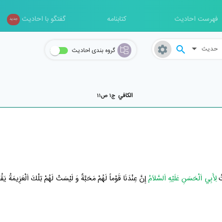
فهرست احادیث
کتابنامه
گفتگو با احادیث
جدید
حدیث
گروه بندی احادیث
الکافي
ج۱ ص۱۱
تُ
لِأَبِي اَلْحَسَنِ عَلَيْهِ اَلسَّلاَمُ
إِنَّ عِنْدَنَا قَوْماً لَهُمْ مَحَبَّةٌ وَ لَيْسَتْ لَهُمْ تِلْكَ اَلْعَزِيمَةُ يَقُ