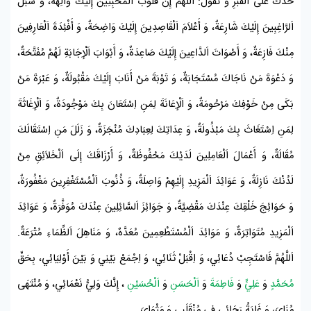
خَدَّكَ عَلَى اَلْقَبْرِ وَ تَقُولُ: اَللَّهُمَّ إِنَّ قُلُوبَ اَلْمُخْبِتِينَ إِلَيْكَ وَالِهَةٌ، وَ سُبُلَ
اَلرَّاغِبِينَ إِلَيْكَ شَارِعَةٌ، وَ أَعْلاَمَ اَلْقَاصِدِينَ إِلَيْكَ وَاضِحَةٌ، وَ أَفْئِدَةَ اَلْعَارِفِينَ
مِنْكَ فَازِعَةٌ، وَ أَصْوَاتَ اَلدَّاعِينَ إِلَيْكَ صَاعِدَةٌ، وَ أَبْوَابَ اَلْإِجَابَةِ لَهُمْ مُفَتَّحَةٌ،
وَ دَعْوَةَ مَنْ نَاجَاكَ مُسْتَجَابَةٌ، وَ تَوْبَةَ مَنْ أَنَابَ إِلَيْكَ مَقْبُولَةٌ، وَ عَبْرَةَ مَنْ
بَكَى مِنْ خَوْفِكَ مَرْحُومَةٌ، وَ اَلْإِعَانَةَ لِمَنِ اِسْتَعَانَ بِكَ مَوْجُودَةٌ، وَ اَلْإِغَاثَةَ
لِمَنِ اِسْتَغَاثَ بِكَ مَبْذُولَةٌ، وَ عِدَاتِكَ لِعِبَادِكَ مُنْجَزَةٌ، وَ زَلَلَ مَنِ اِسْتَقَالَكَ
مُقَالَةٌ، وَ أَعْمَالَ اَلْعَامِلِينَ لَدَيْكَ مَحْفُوظَةٌ، وَ أَرْزَاقَكَ إِلَى اَلْخَلاَئِقِ مِنْ
لَدُنْكَ نَازِلَةٌ، وَ عَوَائِدَ اَلْمَزِيدِ إِلَيْهِمْ وَاصِلَةٌ، وَ ذُنُوبَ اَلْمُسْتَغْفِرِينَ مَغْفُورَةٌ،
وَ حَوَائِجَ خَلْقِكَ عِنْدَكَ مَقْضِيَّةٌ، وَ جَوَائِزَ اَلسَّائِلِينَ عِنْدَكَ مُوَفَّرَةٌ، وَ عَوَائِدَ
اَلْمَزِيدِ مُتَوَاتِرَةٌ، وَ مَوَائِدَ اَلْمُسْتَطْعِمِينَ مُعَدَّهٌ، وَ مَنَاهِلَ اَلظِّمَاءِ مُتْرَعَةٌ.
اَللَّهُمَّ فَاسْتَجِبْ دُعَائِي، وَ اِقْبَلْ ثَنَائِي، وَ اِجْمَعْ بَيْنِي وَ بَيْنَ أَوْلِيَائِي، بِحَقِّ
مُحَمَّدٍ
وَ
عَلِيٍّ
وَ
فَاطِمَةَ
وَ
اَلْحَسَنِ
وَ
اَلْحُسَيْنِ
، إِنَّكَ وَلِيُّ نَعْمَائِي، وَ مُنْتَهَى
مُنَايَ، وَ غَايَةُ رَجَائِي فِي مُنْقَلَبِي وَ مَثْوَايَ .