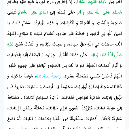
أَحَدٍ مِنَ
اَلْأَئِمَّةِ عَلَيْهِمُ اَلسَّلاَمُ
، إِلاَّ وَقَعَ فِي دَرَجِ نُورٍ، وَ طُبِعَ عَلَيْهِ بِطَبَائِعِ
مُحَمَّدٍ صَلَّى اَللَّهُ عَلَيْهِ وَ آلِهِ
حَتَّى يُسَلَّمَ إِلَى
اَلْقَائِمِ عَلَيْهِ اَلسَّلاَمُ
فَيَلْقَى
صَاحِبَهُ بِالْبُشْرَى وَ اَلتَّحِيَّةِ وَ اَلْكَرَامَةِ». وَ هَذِهِ اَلزِّيَارَةُ: اَلسَّلاَمُ عَلَيْكَ يَا
أَمِينَ اَللَّهِ فِي أَرْضِهِ، وَ حُجَّتَهُ عَلَى عِبَادِهِ، اَلسَّلاَمُ عَلَيْكَ يَا مَوْلاَيَ، أَشْهَدُ
أَنَّكَ جَاهَدْتَ فِي اَللَّهِ حَقَّ جِهَادِهِ، وَ عَمِلْتَ بِكِتَابِهِ، وَ اِتَّبَعْتَ سُنَنَ
نَبِيِّهِ
صَلَّى اَللَّهُ عَلَيْهِ وَ آلِهِ
، حَتَّى دَعَاكَ اَللَّهُ إِلَى جِوَارِهِ، وَ قَبَضَكَ إِلَيْهِ بِاخْتِيَارِهِ،
وَ أَلْزَمَ أَعْدَاءَكَ اَلْحُجَّةَ مَعَ مَا لَكَ مِنَ اَلْحُجَجِ اَلْبَالِغَةِ عَلَى جَمِيعِ خَلْقِهِ.
اَللَّهُمَّ فَاجْعَلْ نَفْسِي مُطْمَئِنَّةً بِقَدَرِكَ،
رَاضِيَةً
بِقَضَائِكَ
، مُولَعَةً بِذِكْرِكَ وَ
دُعَائِكَ، مُحِبَّةً لِصَفْوَةِ أَوْلِيَائِكَ، مَحْبُوبَةً فِي أَرْضِكَ وَ سَمَائِكَ، صَابِرَةً عَلَى
نُزُولِ بَلاَئِكَ، شَاكِرَةً لِفَوَاضِلِ نَعْمَائِكَ، ذَاكِرَةً لِسَوَابِغِ آلاَئِكَ) ، مُشْتَاقَةً
إِلَى فَرْحَةِ لِقَائِكَ، مُتَزَوِّدَةً اَلتَّقْوَى لِيَوْمِ جَزَائِكَ، مُسْتَنَّةً بِسُنَنِ أَوْلِيَائِكَ،
مُفَارِقَةً لِأَخْلاَقِ أَعْدَائِكَ، مَشْغُولَةً عَنِ اَلدُّنْيَا بِحَمْدِكَ وَ ثَنَائِكَ. ثُمَّ تَضَعُ