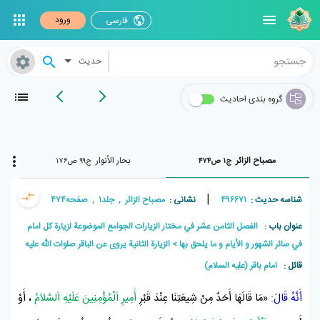
ورود
فارسی
حدیث
گروه بندی احادیث
مصباح الزائر
بحار الأنوار
ج۱ ص۴۷۴
ج۹۹ ص۱۷۶
|
شناسه حدیث :
۴۹۶۶۷۱
نشانی :
مصباح الزائر , جلد۱ , صفحه۴۷۴
عنوان باب :
الفصل الثامن عشر في مختار الزيارات الجوامع الموضوعة لزيارة كل امام
في سائر الشهور و الأيام و ما يلحق بها
الزيارة الثانية يروى عن الباقر صلوات اللّه عليه
قائل :
امام باقر (علیه السلام)
أَنَّهُ قَالَ:
«مَا قَالَهَا أَحَدٌ مِنْ شِيعَتِنَا عِنْدَ
قَبْرِ
أَمِيرِ اَلْمُؤْمِنِينَ عَلَيْهِ اَلسَّلاَمُ
، أَوْ