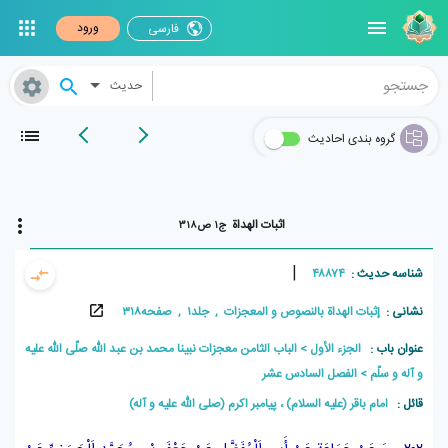
ورود
فارسی
حدیث
گروه بندی احادیث
اثبات الهداة
ج۱ ص۳۱۸
|
شناسه حدیث :
۴۸۸۷۴
نشانی :
إثبات الهداة بالنصوص و المعجزات , جلد۱ , صفحه۳۱۸
عنوان باب :
الجزء الأول
الباب الثامن معجزات نبينا محمد بن عبد اللّه صلّى اللّه عليه
و آله و سلّم
الفصل السادس عشر
قائل :
امام باقر (علیه السلام) ، پيامبر اکرم (صلی الله علیه و آله)