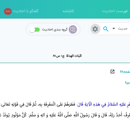
فهرست احادیث
کتابنامه
گفتگو با احادیث
جدید
حدیث
گروه بندی احادیث
اثبات الهداة
ج۱ ص۶۸
بية
فَطَرَهُمْ عَلَى اَلْمَعْرِفَةِ بِهِ، ثُمَّ قَالَ فِي قَوْلِهِ تَعَالَى
يَعْرِفْ أَحَدٌ رَبَّهُ، قَالَ وَ قَالَ رَسُولُ اَللَّهِ صَلَّى اَللَّهُ عَلَيْهِ وَ آلِهِ وَ سَلَّمَ: كُلُّ مَوْلُودٍ يُولَدُ ع