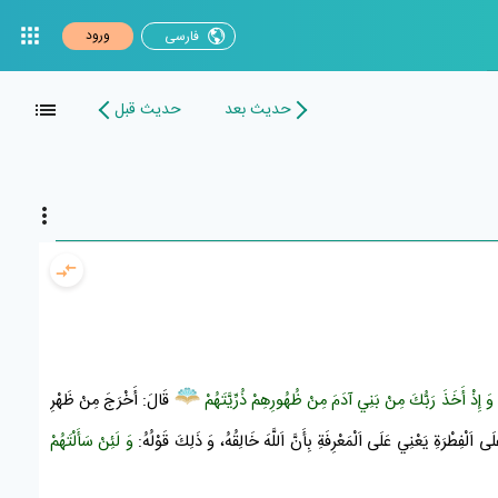
ورود
فارسی
حدیث بعد
حدیث قبل
:
وَ إِذْ أَخَذَ رَبُّكَ مِنْ بَنِي آدَمَ مِنْ ظُهُورِهِمْ ذُرِّيَّتَهُمْ
قَالَ: أَخْرَجَ مِنْ ظَهْرِ
َلَى اَلْفِطْرَةِ يَعْنِي عَلَى اَلْمَعْرِفَةِ بِأَنَّ اَللَّهَ خَالِقُهُ، وَ ذَلِكَ قَوْلُهُ:
وَ لَئِنْ سَأَلْتَهُمْ