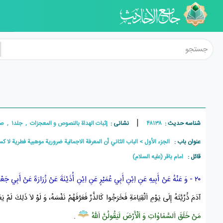
|
شناسه حدیث :
۴۸۱۳۸
نشانی :
إثبات الهداة بالنصوص و المعجزات , جلد۱ , صفحه۶۸
عنوان باب :
الجزء الأول
الباب الثاني أن المعرفة الاجمالية ضرورية موهبية فطرية لا كس
قائل :
امام باقر (علیه السلام)
۲۰ - وَ عَنْهُ عَنْ أَبِيهِ عَنِ اِبْنِ أَبِي عُمَيْرٍ عَنِ اِبْنِ أُذَيْنَةَ عَنْ زُرَارَةَ عَنْ أَبِي جَعْفَرٍ عَلَيْهِ اَلسَّلاَمُ فِي هَذِهِ اَلْآيَةِ قَالَ:
آدَمَ ذُرِّيَّتَهُ إِلَى يَوْمِ اَلْقِيَامَةِ فَخَرَجُوا كَالذَّرِّ فَعَرَّفَهُمْ نَفْسَهُ، وَ لَوْ لاَ ذَلِكَ لَمْ 
مَنْ خَلَقَ اَلسَّمٰاوٰاتِ وَ اَلْأَرْضَ لَيَقُولُنَّ اَللّٰهُ
.