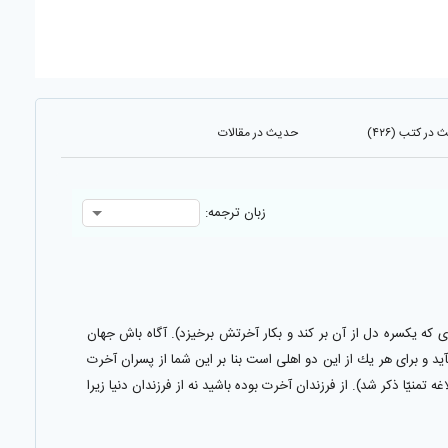
در کتب (۴۲۶)
حدیث در مقالات
زبان ترجمه:
ه يكسره دل از آن بر كند و بكار آخرتش برخيزد). آگاه باش جهان
ليسيدن خواهد آخرت نيز بتندى رو كرده و ميآيد و براى هر يك از اين دو اهلى است بنا بر اين شما از پسران آخرت
ه تمنيّا ذكر شد). از فرزندان آخرت بوده باشيد نه از فرزندان دنيا زيرا