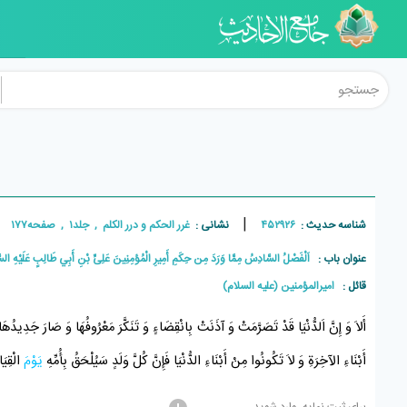
|
شناسه حدیث :
۴۵۲۹۲۶
نشانی :
غرر الحکم و درر الکلم , جلد۱ , صفحه۱۷۷
عنوان باب :
اَلْفَصْلُ السَّادِسُ مِمَّا وَرَدَ مِن حِكَمِ أَمِيرِ الْمُؤمِنِينَ عَلِىِّ بْنِ أَبِي طَالِبٍ عَلَيْهِ السَّ
قائل :
امیرالمؤمنین (علیه السلام)
أَلاَ وَ إِنَّ اَلدُّنْيَا قَدْ تَصَرَّمَتْ وَ آذَنَتْ بِانْقِضَاءٍ وَ تَنَكَّرَ مَعْرُوفُهَا وَ صَارَ جَدِيدُهَا رَ
أَبْنَاءِ الآخِرَةِ وَ لاَ تَكُونُوا مِنْ أَبْنَاءِ الدُّنْيَا فَإِنَّ كُلَّ وَلَدٍ سَيُلْحَقُ بِأُمِّهِ
يَوْمَ
الْقِيَا