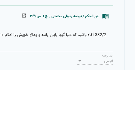
غرر الحکم / ترجمه رسولی محلاتی ; ج ۱ ص ۳۶۹
. 332/2 آگاه باشيد كه دنيا گويا پايان يافته و وداع خويش را اعلام داشته، معروف آن منكر گشته و تازۀ آن كهنه شده، و فربه آن لاغر گرديده است.
زبان ترجمه
فارسی
برای ثبت ترجمه، وارد شوید