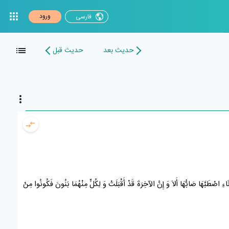
ورود
فارسی
حدیث بعد
حدیث قبل
لإِنَاءِ اصْطَبَّهَا صَابُّهَا أَلاَ وَ إِنَّ الآخِرَةَ قَدْ أَقْبَلَتْ وَ لِكُلٍّ مِنْهُمَا بَنُونَ فَكُونُوا مِنْ