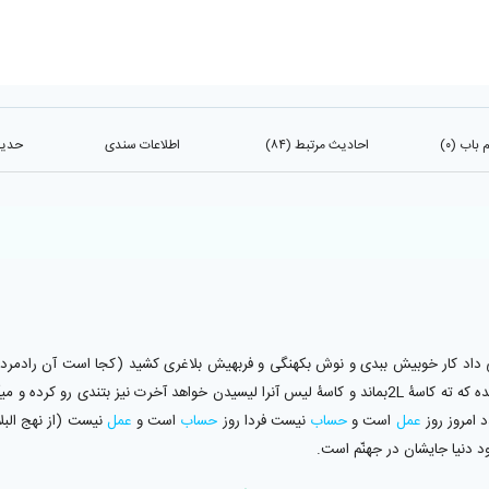
باب (۰)
احادیث مرتبط (۸۴)
اطلاعات سندی
حدیث 
اد كار خوبيش ببدى و نوش بكهنگى و فربهيش بلاغرى كشيد (كجا است آن رادمردى ك
بتندى پشت كرده و ميرود و از آن باقى نمانده است مگر باندازۀ ته مانده كه ته كاسۀ 2Lبماند و كاسۀ ليس آنرا 
د امروز روز
عمل
است و
حساب
نيست فردا روز
حساب
است و
عمل
نيست (از نهج البلاغ
ود دنيا جايشان در جهنّم است.