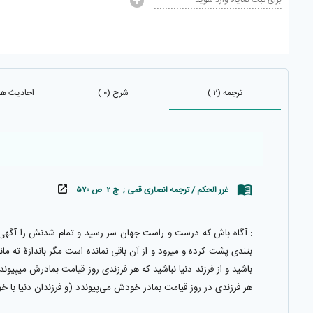
برای ثبت نمایه، وارد شوید
ترجمه (۲ )
شرح (۰ )
احادیث هم 
غرر الحکم / ترجمه انصاری قمی ; ج ۲ ص ۵۷۰
: آگاه باش كه درست و راست جهان سر رسيد و تمام شدنش را آگهى د
باشيد و از فرزند دنيا نباشيد كه هر فرزندى روز قيامت بمادرش ميپيوند
هر فرزندى در روز قيامت بمادر خودش مى‌پيوندد (و فرزندان دنيا با خ