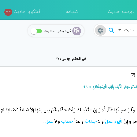
فهرست احادیث
کتابنامه
گفتگو با احادیث
جدید
حدیث
گروه بندی احادیث
غرر الحکم
ج۱ ص۱۷۷
لاَمُ حَرْفِ الْأَلِفِ بِأَلِفِ الْإِسْتِفْتَاحِ.
16
ثّاً وَ سَمِينُهَا غَثّاً. أَلاَ وَ إِنَّ الدُّنْيَا قَدْ وَلَّتْ حَذّٰاءَ فَلَمْ يَبْقَ مِنْهَا إِلاّٰ صُبَابَةٌ كَصُبَابَةِ ا
مَةِ وَ إِنَّ
الْيَوْمَ
عَمَلٌ
وَ لاَ
حِسَابٌ
وَ غَداً
حِسَابٌ
وَ لاَ
عَمَلٌ
.