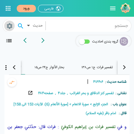
ورود
فارسی
حدیث
گروه بندی احادیث
تفسير فرات
بحار الأنوار
تفسير كنز الدقا
ج۱ ص۱۳۸
ج۲۴ ص۱۵
|
شناسه حدیث :
۴۱۶۴۰۶
نشانی :
تفسير کنز الدقائق و بحر الغرائب , جلد۴ , صفحه۴۸۴
عنوان باب :
الجزء الرّابع
سورة الانعام
[سورة الأنعام (6): الآیات 153 الی 158]
قائل :
امام باقر (علیه السلام)
و في
تفسير
فرات بن إبراهيم الكوفيّ
: فرات قال: حدّثني
جعفر بن