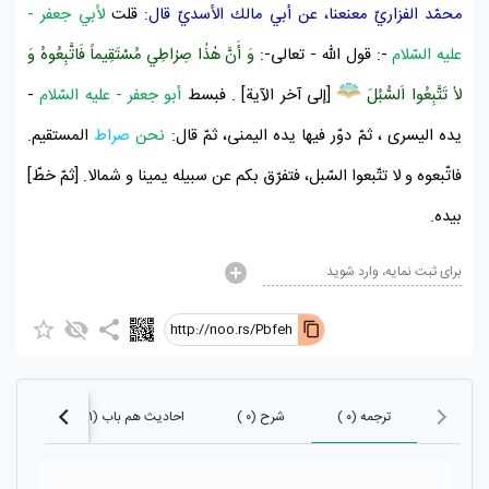
محمّد الفزاريّ
معنعنا، عن
أبي مالك الأسديّ
قال:
قلت
لأبي جعفر -
عليه السّلام
-: قول اللّه - تعالى-:
وَ أَنَّ هٰذٰا صِرٰاطِي مُسْتَقِيماً فَاتَّبِعُوهُ وَ
لاٰ تَتَّبِعُوا اَلسُّبُلَ
[إلى آخر الآية] . فبسط
أبو جعفر - عليه السّلام
-
يده اليسرى ، ثمّ دوّر فيها يده اليمنى، ثمّ قال:
نحن
صراط
المستقيم.
فاتّبعوه و لا تتّبعوا السّبل، فتفرّق بكم عن سبيله يمينا و شمالا. [ثمّ خطّ]
بيده.
برای ثبت نمایه، وارد شوید
http://noo.rs/Pbfeh
ترجمه (۰ )
شرح (۰ )
احادیث هم باب (۸۳۱)
احا