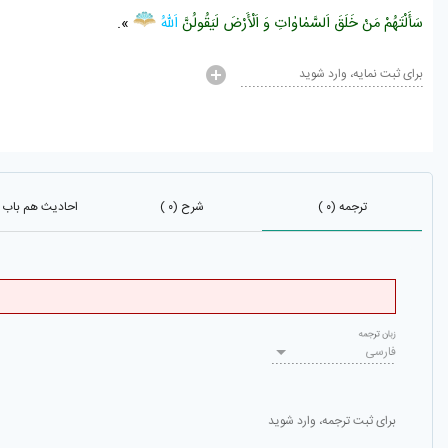
سَأَلْتَهُمْ مَنْ خَلَقَ اَلسَّمٰاوٰاتِ وَ اَلْأَرْضَ لَيَقُولُنَّ
اَللّٰهُ
».
برای ثبت نمایه، وارد شوید
ترجمه (۰ )
شرح (۰ )
احادیث هم باب (۲۵۴۰
زبان ترجمه
فارسی
برای ثبت ترجمه، وارد شوید