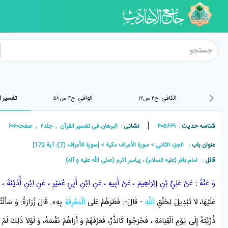
الکافي
الوافي
تفسیر ا
ج۲ ص۱۲
ج۴ ص۵۸
|
شناسه حدیث :
۴۰۵۶۶۹
نشانی :
البرهان في تفسير القرآن , جلد۲ , صفحه۶۰۶
عنوان باب :
الجزء الثاني
سورة الأعراف مكية
[سورة الأعراف (7): آیة 172]
قائل :
امام باقر (علیه السلام) ، پيامبر اکرم (صلی الله علیه و آله)
وَ
عَنْهُ
: عَنْ
عَلِيِّ بْنِ إِبْرَاهِيمَ
، عَنْ
أَبِيهِ
، عَنِ
اِبْنِ أَبِي عُمَيْرٍ
، عَنِ
اِبْنِ أُذَيْنَةَ
، ع
عَلَيْهَا، لاَ تَبْدِيلَ لِخَلْقِ
اَللَّهِ
- قَالَ-: فَطَرَهُمْ عَلَى
اَلْمَعْرِفَةِ
بِهِ». قَالَ زُرَارَةُ: وَ سَأَلْت
ذُرِّيَّتَهُ إِلَى
يَوْمِ اَلْقِيَامَةِ
، فَخَرَجُوا كَالذَّرِّ، فَعَرَّفَهُمْ وَ أَرَاهُمْ نَفْسَهُ، وَ لَوْلاَ ذَلِكَ لَم