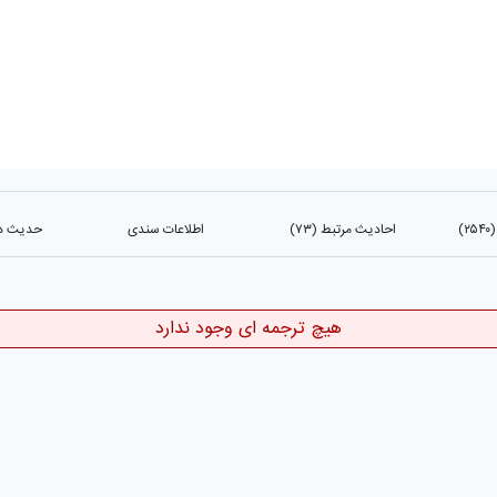
)
احادیث مرتبط (۷۳)
اطلاعات سندی
حدیث در ک
هیچ ترجمه ای وجود ندارد