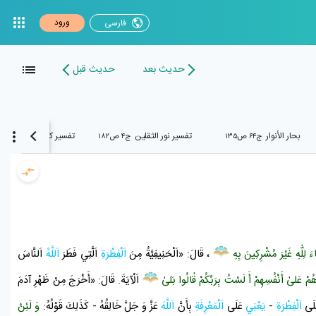
ورود
فارسی
حدیث بعد
حدیث قبل
بحار الأنوار
تفسير نور الثقلين
تفسير كنز الدقائق
ج۶۴ ص۱۳۵
ج۴ ص۱۸۲
ج۱۰ ص۲۰۱
َ لِلّٰهِ غَيْرَ مُشْرِكِينَ بِهِ
، قَالَ: «اَلْحَنِيفِيَّةُ مِنَ
اَلْفِطْرَةِ
اَلَّتِي فَطَرَ
اَللَّهُ
اَلنَّاسَ
هُمْ عَلىٰ أَنْفُسِهِمْ أَ لَسْتُ بِرَبِّكُمْ قٰالُوا بَلىٰ
اَلْآيَةَ. قَالَ: «أَخْرَجَ مِنْ ظَهْرِ آدَمَ
لَى
اَلْفِطْرَةِ
-
يَعْنِي
عَلَى
اَلْمَعْرِفَةِ
بِأَنَّ
اَللَّهَ
عَزَّ وَ جَلَّ خَالِقُهُ - كَذَلِكَ قَوْلُهُ:
وَ لَئِنْ