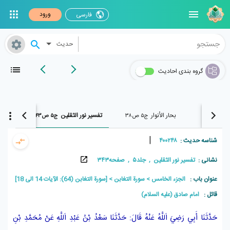
ورود
فارسی
حدیث
گروه بندی احادیث
بحار الأنوار
تفسير نور الثقلين
تفسير كن
ج۴ ص۲۹
ج۵ ص۳۸
ج۵ ص۳۴۳
|
شناسه حدیث :
۴۰۰۲۴۸
نشانی :
تفسير نور الثقلين , جلد۵ , صفحه۳۴۳
عنوان باب :
الجزء الخامس
سورة التغابن
[سورة التغابن (64): الآیات 14 الی 18]
قائل :
امام صادق (علیه السلام)
حَدَّثَنَا
أَبِي رَضِيَ اَللَّهُ عَنْهُ
قَالَ: حَدَّثَنَا
سَعْدُ بْنُ عَبْدِ اَللَّهِ
عَنْ
مُحَمَّدِ بْنِ