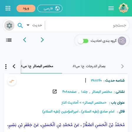
ورود
فارسی
حدیث
گروه بندی احادیث
بصائر الدرجات
مختصر البصائر
مدینة مع
ج۱ ص۸۹
ج۱ ص۴۰۸
|
شناسه حدیث :
۳۸۸۲۶۰
نشانی :
مختصر البصائر , جلد۱ , صفحه۴۰۸
عنوان باب :
<مختصر البصائر>
أحاديث الذرّ
قائل :
امام صادق (علیه السلام) ، امیرالمؤمنین (علیه السلام)
مُحَمَّدُ بْنُ اَلْحَسَنِ اَلصَّفَّارُ
، عَنْ
مُحَمَّدِ بْنِ اَلْحُسَيْنِ،
عَنْ
جَعْفَرِ بْنِ بَشِيرٍ،