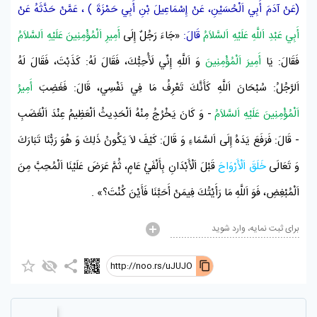
(عَنْ
آدَمَ أَبِي اَلْحُسَيْنِ،
عَنْ
إِسْمَاعِيلَ بْنِ أَبِي حَمْزَةَ
) ،
عَمَّنْ حَدَّثَهُ
عَنْ
أَبِي عَبْدِ اَللَّهِ عَلَيْهِ اَلسَّلاَمُ
قَالَ:
«جَاءَ رَجُلٌ إِلَى
أَمِيرِ اَلْمُؤْمِنِينَ عَلَيْهِ اَلسَّلاَمُ
فَقَالَ: يَا
أَمِيرَ اَلْمُؤْمِنِينَ
وَ اَللَّهِ إِنِّي لَأُحِبُّكَ، فَقَالَ لَهُ: كَذَبْتَ، فَقَالَ لَهُ
اَلرَّجُلُ: سُبْحَانَ اَللَّهِ كَأَنَّكَ تَعْرِفُ مَا فِي نَفْسِي، قَالَ: فَغَضِبَ
أَمِيرُ
اَلْمُؤْمِنِينَ عَلَيْهِ اَلسَّلاَمُ
- وَ كَانَ يَخْرُجُ مِنْهُ اَلْحَدِيثُ اَلْعَظِيمُ عِنْدَ اَلْغَضَبِ
- قَالَ: فَرَفَعَ يَدَهُ إِلَى اَلسَّمَاءِ وَ قَالَ: كَيْفَ لاَ يَكُونُ ذَلِكَ وَ هُوَ رَبُّنَا تَبَارَكَ
وَ تَعَالَى
خَلَقَ
اَلْأَرْوَاحَ
قَبْلَ اَلْأَبْدَانِ بِأَلْفَيْ عَامٍ، ثُمَّ عَرَضَ عَلَيْنَا اَلْمُحِبَّ مِنَ
اَلْمُبْغِضِ، فَوَ اَللَّهِ مَا رَأَيْتُكَ فِيمَنْ أَحَبَّنَا فَأَيْنَ كُنْتَ؟»
.
برای ثبت نمایه، وارد شوید
http://noo.rs/uJUJO