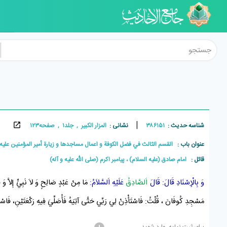
|
شناسه حدیث :
۳۸۶۱۵۱
نشانی :
المزار الکبير , جلد۱ , صفحه۱۲۳
عنوان باب :
القسم الثالث في فضل الكوفة و اعمال مساجدها و زيارة أمير المؤمنين عليه 
قائل :
امام صادق (علیه السلام) ، پيامبر اکرم (صلی الله علیه و آله)
وَ بِالْإِسْنَادِ قَالَ: قَالَ
اَلصَّادِقُ
عَلَيْهِ اَلسَّلاَمُ:
مَا مِنْ عَبْدٍ صَالِحٍ وَ لاَ نَبِيٍّ إِلاَّ و
مَسْجِدِ كُوفَانَ
، قُلْتُ: فَاسْتَأْذِنْ لِي رَبِّي حَتَّى آتِيَهُ فَأُصَلِّيَ فِيهِ رَكْعَتَيْنِ، فَاسْتَأْ