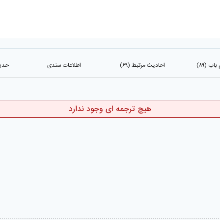
ب (۸۹)
احادیث مرتبط (۶۹)
اطلاعات سندی
حدیث
هیچ ترجمه ای وجود ندارد