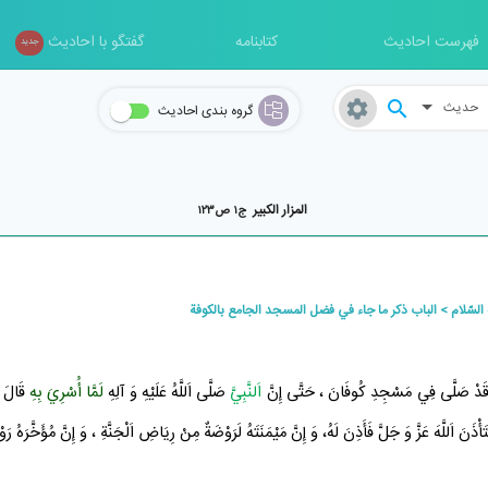
فهرست احادیث
کتابنامه
گفتگو با احادیث
جدید
حدیث
گروه بندی احادیث
المزار الکبير
ج۱ ص۱۲۳
السّلام
الباب ذكر ما جاء في فضل المسجد الجامع بالكوفة
َ قَدْ صَلَّى فِي
مَسْجِدِ كُوفَانَ
، حَتَّى إِنَّ
اَلنَّبِيَّ
صَلَّى اَللَّهُ عَلَيْهِ وَ آلِهِ
لَمَّا أُسْرِيَ بِهِ
قَالَ ل
ذَنَ اَللَّهَ عَزَّ وَ جَلَّ فَأَذِنَ لَهُ، وَ إِنَّ مَيْمَنَتَهُ لَرَوْضَةٌ مِنْ رِيَاضِ
اَلْجَنَّةِ
، وَ إِنَّ مُؤَخَّرَهُ ر