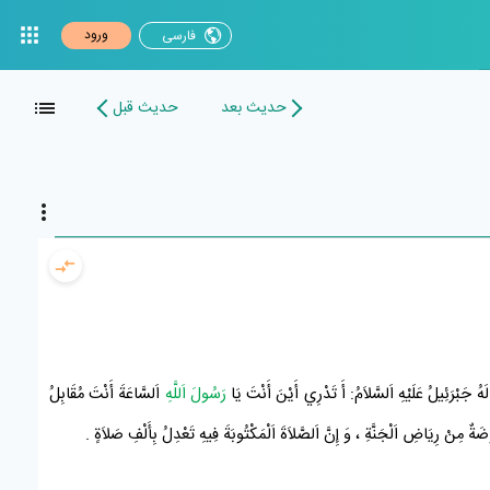
ورود
فارسی
حدیث بعد
حدیث قبل
َهُ
جَبْرَئِيلُ
عَلَيْهِ اَلسَّلاَمُ: أَ تَدْرِي أَيْنَ أَنْتَ يَا
رَسُولَ اَللَّهِ
اَلسَّاعَةَ أَنْتَ مُقَابِلُ
َوْضَةٌ مِنْ رِيَاضِ
اَلْجَنَّةِ
، وَ إِنَّ اَلصَّلاَةَ اَلْمَكْتُوبَةَ فِيهِ تَعْدِلُ بِأَلْفِ صَلاَةٍ
.