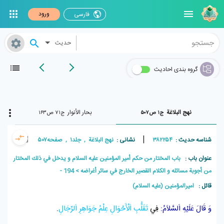
ورود
فارسی
حدیث
گروه بندی احادیث
نهج البلاغة
بحار الأنوار
ج۱ ص۵۰۷
ج۷۱ ص۱۶۳
|
شناسه حدیث :
۳۸۲۲۵۴
نشانی :
نهج البلاغة , جلد۱ , صفحه۵۰۷
عنوان باب :
باب المختار من حكم أمير المؤمنين عليه السلام و يدخل في ذلك المختار
من أجوبة مسائله و الكلام القصير الخارج في سائر أغراضه
194 -
قائل :
امیرالمؤمنین (علیه السلام)
وَ قَالَ عَلَيْهِ اَلسَّلاَمُ:
فِي
تَقَلُّبِ
اَلْأَحْوَالِ
عِلْمُ
جَوَاهِرِ
اَلرِّجَالِ
.