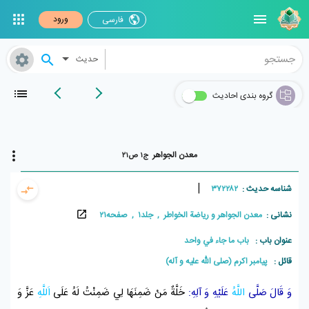
ورود
فارسی
حدیث
گروه بندی احادیث
معدن الجواهر
ج۱ ص۲۱
|
شناسه حدیث :
۳۷۲۲۸۲
نشانی :
معدن الجواهر و ریاضة الخواطر , جلد۱ , صفحه۲۱
عنوان باب :
باب ما جاء في واحد
قائل :
پيامبر اکرم (صلی الله علیه و آله)
وَ قَالَ صَلَّى
اللَّهُ
عَلَيْهِ وَ آلِهِ:
خَلَّةٌ مَنْ ضَمِنَهَا لِي ضَمِنْتُ لَهُ عَلَى
اَللَّهِ
عَزَّ وَ