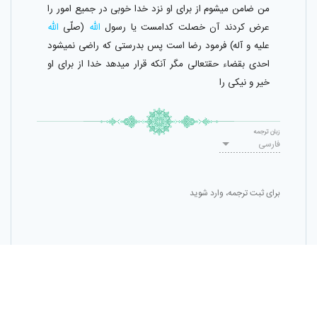
من ضامن ميشوم از براى او نزد خدا خوبى در جميع امور را
عرض كردند آن خصلت كدامست يا رسول
اللّٰه
(صلّى
الله
عليه و آله) فرمود رضا است پس بدرستى كه راضى نميشود
احدى بقضاء حقتعالى مگر آنكه قرار ميدهد خدا از براى او
خير و نيكى را
زبان ترجمه
فارسی
برای ثبت ترجمه، وارد شوید
ثبت ترجمه