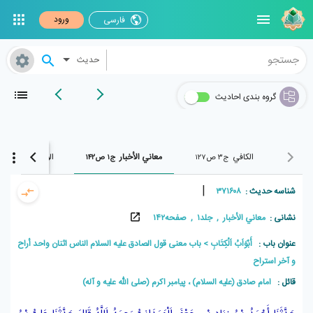
ورود
فارسی
حدیث
گروه بندی احادیث
الکافي
معاني الأخبار
الوافي
ج۳ ص۱۲۷
ج۱ ص۱۴۲
ج۲۴ ص۲۴۳
|
شناسه حدیث :
۳۷۱۶۰۸
نشانی :
معاني الأخبار , جلد۱ , صفحه۱۴۲
عنوان باب :
أَبْوَاَبُ اَلْكِتَابِ
باب معنى قول الصادق عليه السلام الناس اثنان واحد أراح
و آخر استراح
قائل :
امام صادق (علیه السلام) ، پيامبر اکرم (صلی الله علیه و آله)