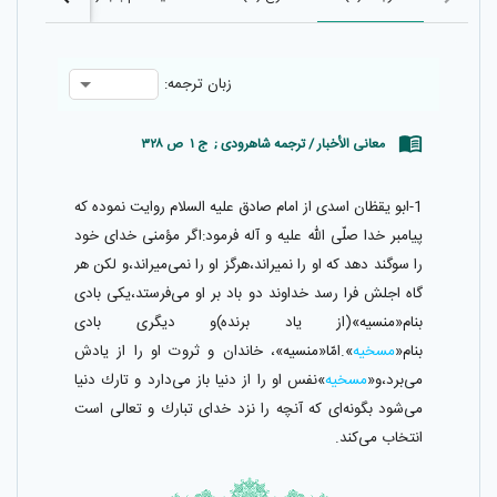
زبان ترجمه:
معانی الأخبار / ترجمه شاهرودی ; ج ۱ ص ۳۲۸
1-ابو يقظان اسدى از امام صادق عليه السلام روايت نموده كه
پيامبر خدا صلّى اللّٰه عليه و آله فرمود:اگر مؤمنى خداى خود
را سوگند دهد كه او را نميراند،هرگز او را نمى‌ميراند،و لكن هر
گاه اجلش فرا رسد خداوند دو باد بر او مى‌فرستد،يكى بادى
بنام«منسيه»(از ياد برنده)و ديگرى بادى
بنام«
مسخيه
».امّا«منسيه»، خاندان و ثروت او را از يادش
مى‌برد،و«
مسخيه
»نفس او را از دنيا باز مى‌دارد و تارك دنيا
مى‌شود بگونه‌اى كه آنچه را نزد خداى تبارك و تعالى است
انتخاب مى‌كند.