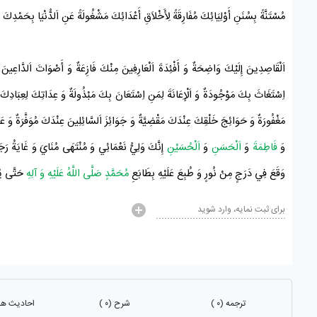
مُسْتَنَّةً بِسُنَنِ أَوْلِيَائِكَ مُفَارِقَةً لِأَخْلاَقِ أَعْدَائِكَ مَشْغُولَةً عَنِ اَلدُّنْيَا بِحَمْدِكَ وَ 
اَلْقَاصِدِينَ إِلَيْكَ وَاضِحَةٌ وَ أَفْئِدَةَ اَلْعَارِفِينَ مِنْكَ فَازِعَةٌ وَ أَصْوَاتَ اَلدَّاعِينَ 
اِسْتَغَاثَ بِكَ مَوْجُودَةٌ وَ اَلْإِعَانَةَ لِمَنِ اِسْتَعَانَ بِكَ مَبْذُولَةٌ وَ عِدَاتِكَ لِعِبَادِكَ مُن
مَغْفُورَةٌ وَ حَوَائِجَ خَلْقِكَ عِنْدَكَ مَقْضِيَّةٌ وَ جَوَائِزَ اَلسَّائِلِينَ عِنْدَكَ مُوَفَّرَةٌ وَ عَوَا
وَ
فَاطِمَةَ
وَ
اَلْحَسَنِ
وَ
اَلْحُسَيْنِ
إِنَّكَ وَلِيُّ نَعْمَائِي وَ مُنْتَهَى مُنَايَ وَ غَايَةُ ر
وَقَعَ فِي دَرَجٍ مِنْ نُورٍ وَ طُبِعَ عَلَيْهِ بِطَابَعِ
مُحَمَّدٍ صَلَّى اللَّهُ عَلَيْهِ وَ آلِهِ
حَتَّى يُس
برای ثبت نمایه، وارد شوید
ترجمه (۰ )
شرح (۰ )
احادیث هم 