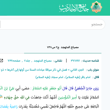
مصباح المتهجد
ج۲ ص۷۳۸
|
شناسه حدیث :
۳۷۱۲۸۷
نشانی :
مصباح المتهجد , جلد۲ , صفحه۷۳۸
عنوان باب :
الجزء الثاني
فصل في ذكر سياقة عبادات السنة من أولها إلى آخرها
ذو 
قائل :
امام باقر (علیه السلام) ، امام سجاد (علیه السلام)
رَوَى
جَابِرٌ اَلْجُعْفِيُّ
قَالَ قَالَ
أَبُو جَعْفَرٍ عَلَيْهِ السَّلاَمُ
:
مَضَى أَبِي
عَلِيُّ بْنُ اَلْ
اَلسَّلاَمُ عَلَيْكَ يَا
أَمِيرَ اَلْمُؤْمِنِينَ
أَشْهَدُ أَنَّكَ جَاهَدْتَ
فِي اَللّٰهِ حَقَّ جِهٰادِهِ
اَلْبَالِغَةِ عَلَى جَمِيعِ خَلْقِهِ اَللَّهُمَّ فَاجْعَلْ نَفْسِي مُطْمَئِنَّةً بِقَدَرِكَ
رَاضِيَةً
بِقَضَائِ