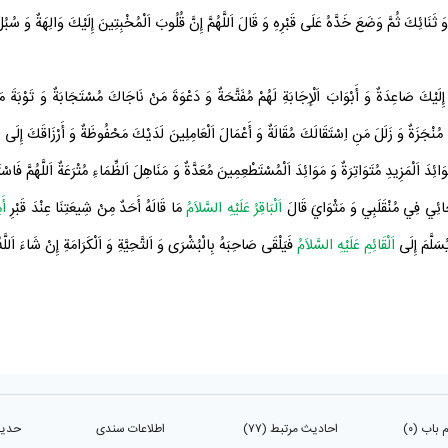
ثَنَائِكَ ثُمَّ وَضَعَ خَدَّهُ عَلَى قَبْرِهِ وَ قَالَ اَللَّهُمَّ إِنَّ قُلُوبَ اَلْمُخْبِتِينَ إِلَيْكَ وَالِهَةٌ وَ سُبُلَ 
إِلَيْكَ صَاعِدَةٌ وَ أَبْوَابَ اَلْإِجَابَةِ لَهُمْ مُفَتَّحَةٌ وَ دَعْوَةَ مَنْ نَاجَاكَ مُسْتَجَابَةٌ وَ تَوْبَةَ م
ْجَزَةٌ وَ زَلَلَ مَنِ اِسْتَقَالَكَ مُقَالَةٌ وَ أَعْمَالَ اَلْعَامِلِينَ لَدَيْكَ مَحْفُوظَةٌ وَ أَرْزَاقَكَ إِلَى اَلْخ
ئِدَ اَلْمَزِيدِ مُتَوَاتِرَةٌ وَ مَوَائِدَ اَلْمُسْتَطْعِمِينَ مُعَدَّةٌ وَ مَنَاهِلَ اَلظِّمَاءِ مُتْرَعَةٌ اَللَّهُمَّ ف
َجَائِي فِي مُنْقَلَبِي وَ مَثْوَايَ قَالَ
اَلْبَاقِرُ عَلَيْهِ السَّلاَمُ
مَا قَالَهُ أَحَدٌ مِنْ
شِيعَتِنَا
عِنْدَ
قَبْرِ
أَ
َلَّمَ إِلَى
اَلْقَائِمِ عَلَيْهِ السَّلاَمُ
فَيَلْقَى صَاحِبَهُ بِالْبُشْرَى وَ اَلتَّحِيَّةِ وَ اَلْكَرَامَةِ إِنْ شَاءَ اَللّ
باب (۰)
احادیث مرتبط (۷۷)
اطلاعات سندی
حدیث 