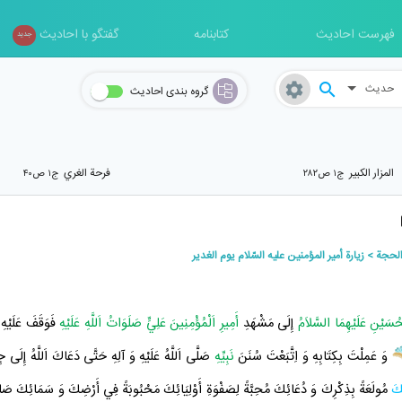
فهرست احادیث
کتابنامه
گفتگو با احادیث
جدید
حدیث
گروه بندی احادیث
المزار الکبير
فرحة الغري
ج۱ ص۲۸۲
ج۱ ص۴۰
الحجة
زيارة أمير المؤمنين عليه السّلام يوم الغدير
حُسَيْنِ عَلَيْهِمَا السَّلاَمُ
إِلَى
مَشْهَدِ
أَمِيرِ اَلْمُؤْمِنِينَ عَلِيٍّ صَلَوَاتُ اَللَّهِ عَلَيْهِ
فَوَقَفَ عَلَيْهِ 
وَ عَمِلْتَ
بِكِتَابِهِ
وَ اِتَّبَعْتَ سُنَنَ
نَبِيِّهِ
صَلَّى اَللَّهُ عَلَيْهِ وَ آلِهِ حَتَّى دَعَاكَ اَللَّهُ إِلَى ج
كَ
مُولَعَةً بِذِكْرِكَ وَ دُعَائِكَ مُحِبَّةً لِصَفْوَةِ أَوْلِيَائِكَ مَحْبُوبَةً فِي أَرْضِكَ وَ سَمَائِكَ صَابِرَةً