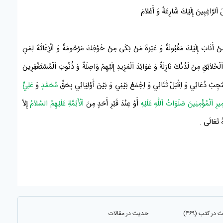
اَلرَّاغِبِينَ إِلَيْكَ شَارِعَةٌ وَ أَعْلاَمَ
َنْ أَنَابَ إِلَيْكَ مَقْبُولَةٌ وَ عَبْرَةَ مَنْ بَكَى مِنْ خَوْفِكَ مَرْحُومَةٌ وَ اَلْإِغَاثَةَ لِمَنِ
َلاَئِقِ مِنْ لَدُنْكَ نَازِلَةٌ وَ عَوَائِدَ اَلْمَزِيدِ إِلَيْهِمْ وَاصِلَةٌ وَ ذُنُوبَ اَلْمُسْتَغْفِرِينَ
َاسْتَجِبْ دُعَائِي وَ اِقْبَلْ ثَنَائِي وَ اِجْمَعْ بَيْنِي وَ بَيْنَ أَوْلِيَائِي بِحَقِّ
مُحَمَّدٍ
وَ
عَلِيٍّ
مِيرِ اَلْمُؤْمِنِينَ صَلَوَاتُ اَللَّهِ عَلَيْهِ
أَوْ عِنْدَ قَبْرِ أَحَدٍ مِنَ
اَلْأَئِمَّةِ عَلَيْهِمُ السَّلاَمُ
إِلاَّ
َهُ تَعَالَى
.
در کتب (۴۶۹)
حدیث در مقالات