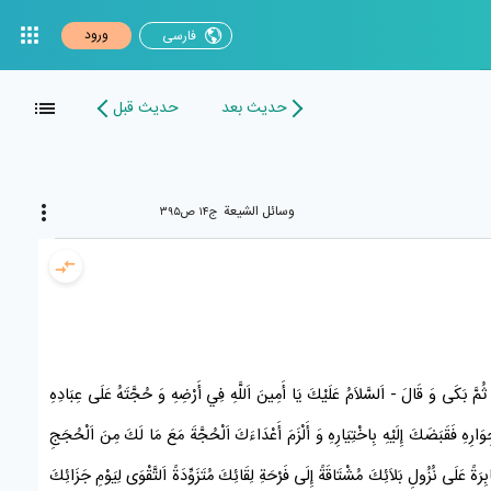
ورود
فارسی
حدیث بعد
حدیث قبل
وسائل الشیعة
ج۱۴ ص۳۹۵
ثُمَّ بَكَى وَ قَالَ - اَلسَّلاَمُ عَلَيْكَ يَا أَمِينَ اَللَّهِ فِي أَرْضِهِ وَ حُجَّتَهُ عَلَى عِبَادِهِ
ِوَارِهِ فَقَبَضَكَ إِلَيْهِ بِاخْتِيَارِهِ وَ أَلْزَمَ أَعْدَاءَكَ اَلْحُجَّةَ مَعَ مَا لَكَ مِنَ اَلْحُجَجِ
 عَلَى نُزُولِ بَلاَئِكَ مُشْتَاقَةً إِلَى فَرْحَةِ لِقَائِكَ مُتَزَوِّدَةً اَلتَّقْوَى لِيَوْمِ جَزَائِكَ