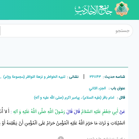
|
شناسه حدیث :
۳۶۱۱۴۳
نشانی :
تنبيه الخواطر و نزهة النواظر (مجموعة ورّام) , جلد۲ , ص
عنوان باب :
الجزء الثاني
قائل :
امام باقر (علیه السلام) ، پيامبر اکرم (صلی الله علیه و آله)
عَنْ
أَبِي جَعْفَرٍ عَلَيْهِ السَّلاَمُ
قَالَ قَالَ
رَسُولُ اَللَّهِ صَلَّى اَللَّهُ عَلَيْهِ وَ آلِهِ
:
أَ لاَ أُ
اَلسَّيِّئَاتِ وَ تَرَكَ مَا حَرَّمَ اَللَّهُ عَلَيْهِ اَلْمُؤْمِنُ حَرَامٌ عَلَى اَلْمُؤْمِنِ أَنْ يَظْلِمَهُ أَوْ يَ