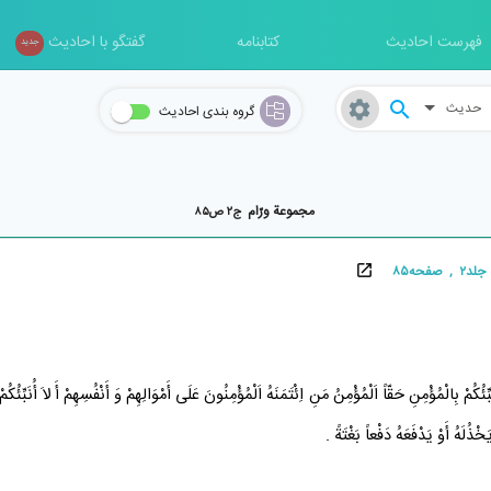
فهرست احادیث
کتابنامه
گفتگو با احادیث
جدید
حدیث
گروه بندی احادیث
مجموعة ورّام
ج۲ ص۸۵
فحه۸۵
نَبِّئُكُمْ بِالْمُؤْمِنِ حَقّاً اَلْمُؤْمِنُ مَنِ اِئْتَمَنَهُ اَلْمُؤْمِنُونَ عَلَى أَمْوَالِهِمْ وَ أَنْفُسِهِمْ أَ لاَ أُنَبِّئُكُم
خْذُلَهُ أَوْ يَدْفَعَهُ دَفْعاً بَغْتَةً .