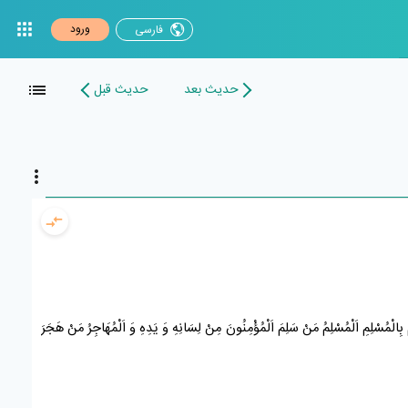
ورود
فارسی
حدیث بعد
حدیث قبل
ْ
بِالْمُسْلِمِ
اَلْمُسْلِمُ مَنْ سَلِمَ اَلْمُؤْمِنُونَ مِنْ لِسَانِهِ وَ يَدِهِ وَ اَلْمُهَاجِرُ مَنْ هَجَرَ