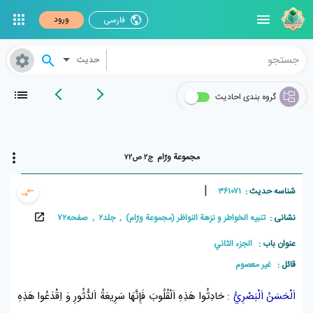
ورود
فارسی
حدیث
گروه بندی احادیث
مجموعة ورّام
ج۲ ص۷۲
|
شناسه حدیث :
۳۶۱۰۷۱
نشانی :
تنبيه الخواطر و نزهة النواظر (مجموعة ورّام) , جلد۲ , صفحه۷۲
عنوان باب :
الجزء الثاني
قائل :
غير معصوم
اَلْحَسَنُ اَلْبَصْرِيُّ
:
حَادِثُوا هَذِهِ اَلْقُلُوبَ فَإِنَّهَا سَرِيعَةُ اَلدُّثُورِ وَ اِقْدَعُوا هَذِهِ