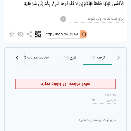
اَلْأَنْفُسَ فَإِنَّهَا طُلَعَةٌ فَإِنَّكُمْ إِنْ لاَ تَقْدَعُوهَا تَنْزِعْ بِكُمْ إِلَى شَرِّ غَايَةٍ .
برای ثبت نمایه، وارد شوید
http://noo.rs/COA9i
ترجمه (۰ )
شرح (۰ )
احادیث هم باب (۱۶۰۲)
احا
هیچ ترجمه ای وجود ندارد
زبان ترجمه
فارسی
برای ثبت ترجمه، وارد شوید