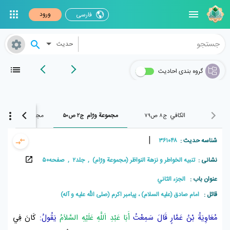
ورود
فارسی
حدیث
گروه بندی احادیث
الکافي
مجموعة ورّام
مجموعة ورّام
ج۸ ص۷۹
ج۲ ص۵۰
ج۲ ص۹۱
|
شناسه حدیث :
۳۶۱۰۴۸
نشانی :
تنبيه الخواطر و نزهة النواظر (مجموعة ورّام) , جلد۲ , صفحه۵۰
عنوان باب :
الجزء الثاني
قائل :
امام صادق (علیه السلام) ، پيامبر اکرم (صلی الله علیه و آله)
مُعَاوِيَةُ بْنُ عَمَّارٍ
قَالَ سَمِعْتُ
أَبَا عَبْدِ اَللَّهِ عَلَيْهِ السَّلاَمُ
يَقُولُ:
كَانَ فِي