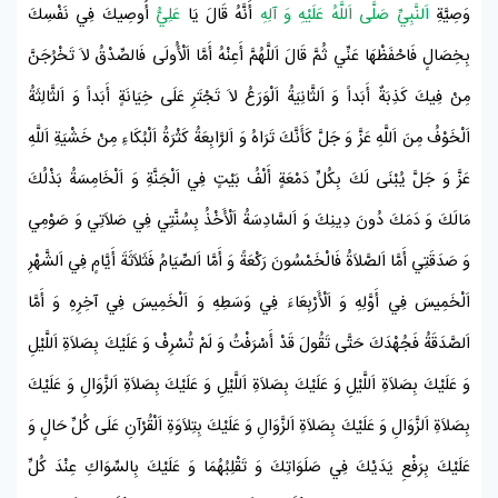
وَصِيَّةِ
اَلنَّبِيِّ صَلَّى اَللَّهُ عَلَيْهِ وَ آلِهِ
أَنَّهُ قَالَ يَا
عَلِيُّ
أُوصِيكَ فِي نَفْسِكَ
بِخِصَالٍ فَاحْفَظْهَا عَنِّي ثُمَّ قَالَ اَللَّهُمَّ أَعِنْهُ أَمَّا اَلْأُولَى فَالصِّدْقُ لاَ تَخْرُجَنَّ
مِنْ فِيكَ كَذِبَةٌ أَبَداً وَ اَلثَّانِيَةُ اَلْوَرَعُ لاَ تَجْتَرِ عَلَى خِيَانَةٍ أَبَداً وَ اَلثَّالِثَةُ
اَلْخَوْفُ مِنَ اَللَّهِ عَزَّ وَ جَلَّ كَأَنَّكَ تَرَاهُ وَ اَلرَّابِعَةُ كَثْرَةُ اَلْبُكَاءِ مِنْ خَشْيَةِ اَللَّهِ
عَزَّ وَ جَلَّ يُبْنَى لَكَ بِكُلِّ دَمْعَةٍ أَلْفُ بَيْتٍ فِي
اَلْجَنَّةِ
وَ اَلْخَامِسَةُ بَذْلُكَ
مَالَكَ وَ دَمَكَ دُونَ دِينِكَ وَ اَلسَّادِسَةُ اَلْأَخْذُ بِسُنَّتِي فِي صَلاَتِي وَ صَوْمِي
وَ صَدَقَتِي أَمَّا اَلصَّلاَةُ فَالْخَمْسُونَ رَكْعَةً وَ أَمَّا اَلصِّيَامُ فَثَلاَثَةَ أَيَّامٍ فِي اَلشَّهْرِ
اَلْخَمِيسَ
فِي أَوَّلِهِ وَ
اَلْأَرْبِعَاءَ
فِي وَسَطِهِ وَ
اَلْخَمِيسَ
فِي آخِرِهِ وَ أَمَّا
اَلصَّدَقَةُ فَجُهْدَكَ حَتَّى تَقُولَ قَدْ أَسْرَفْتُ وَ لَمْ تُسْرِفْ وَ عَلَيْكَ بِصَلاَةِ اَللَّيْلِ
وَ عَلَيْكَ بِصَلاَةِ اَللَّيْلِ وَ عَلَيْكَ بِصَلاَةِ اَللَّيْلِ وَ عَلَيْكَ بِصَلاَةِ اَلزَّوَالِ وَ عَلَيْكَ
بِصَلاَةِ اَلزَّوَالِ وَ عَلَيْكَ بِصَلاَةِ اَلزَّوَالِ وَ عَلَيْكَ بِتِلاَوَةِ
اَلْقُرْآنِ
عَلَى كُلِّ حَالٍ وَ
عَلَيْكَ بِرَفْعِ يَدَيْكَ فِي صَلَوَاتِكَ وَ تَقْلِبُهُمَا وَ عَلَيْكَ بِالسِّوَاكِ عِنْدَ كُلِّ