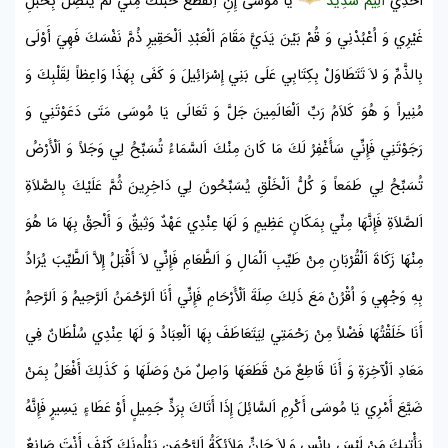
أَخْذِي
أَلِيمٌ شَدِيدٌ
يَا
مُوسَى
إِنِ اِنْقَطَعَ حَبْلُكَ مِنِّي لَمْ يَتَّصِلْ بِحَبْلِ
غَيْرِي وَ اُعْبُدْنِي وَ قُمْ بَيْنَ يَدَيَّ مَقَامَ اَلْعَبْدِ اَلْحَقِيرِ ذُمَّ نَفْسَكَ فَهِيَ أَوْلَى
بِالذَّمِّ وَ لاَ تَتَطَاوَلْ بِكِتَابِي عَلَى
بَنِي إِسْرَائِيلَ
وَ كَفَى بِهَذَا وَاعِظاً لِقَلْبِكَ وَ
مُنِيراً وَ هُوَ كَلاَمُ رَبِّ اَلْعَالَمِينَ جَلَّ وَ تَعَالَى يَا
مُوسَى
مَتَى دَعَوْتَنِي وَ
رَجَوْتَنِي فَإِنِّي سَأَغْفِرُ لَكَ مَا كَانَ مِنْكَ اَلسَّمَاءُ تُسَبِّحُ لِي وَجَلاً وَ اَلْأَرْضُ
تُسَبِّحُ لِي طَمَعاً وَ كُلُّ اَلْخَلْقِ يُسَبِّحُونَ لِي دَاخِرِينَ ثُمَّ عَلَيْكَ بِالصَّلاَةِ
اَلصَّلاَةِ فَإِنَّهَا مِنِّي بِمَكَانٍ عَظِيمٍ وَ لَهَا عِنْدِي عَهْدٌ وَثِيقٌ وَ أَلْحِقْ بِهَا مَا هُوَ
مِنْهَا زَكَاةَ اَلْقُرْبَانِ مِنْ طَيِّبِ اَلْمَالِ وَ اَلطَّعَامِ فَإِنِّي لاَ أَقْبَلُ إِلاَّ اَلطَّيِّبَ يُرَادُ
بِهِ وَجْهِي وَ اُقْرُنْ مَعَ ذَلِكَ صِلَةَ اَلْأَرْحَامِ فَإِنِّي أَنَا اَلرَّحْمَنُ اَلرَّحِيمُ وَ اَلرَّحِمُ
أَنَا خَلَقْتُهَا فَضْلاً مِنْ رَحْمَتِي لِيَتَعَاطَفَ بِهَا اَلْعِبَادُ وَ لَهَا عِنْدِي سُلْطَانٌ فِي
مَعَادِ اَلْآخِرَةِ وَ أَنَا قَاطِعٌ مَنْ قَطَعَهَا وَاصِلٌ مَنْ وَصَلَهَا وَ كَذَلِكَ أَفْعَلُ بِمَنْ
ضَيَّعَ أَمْرِي يَا
مُوسَى
أَكْرِمِ اَلسَّائِلَ إِذَا أَتَاكَ بِرَدٍّ جَمِيلٍ أَوْ عَطَاءٍ يَسِيرٍ فَإِنَّهُ
يَأْتِيكَ مَنْ لَيْسَ بِإِنْسٍ وَ لاَ جَانٍّ مَلاَئِكَةُ اَلرَّحْمَنِ يَبْلُونَكَ كَيْفَ أَنْتَ صَانِعٌ