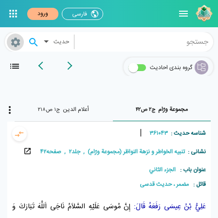
ورود
فارسی
حدیث
گروه بندی احادیث
مجموعة ورّام
أعلام الدین
ج۲ ص۴۲
ج۱ ص۲۱۸
|
شناسه حدیث :
۳۶۱۰۴۳
نشانی :
تنبيه الخواطر و نزهة النواظر (مجموعة ورّام) , جلد۲ , صفحه۴۲
عنوان باب :
الجزء الثاني
قائل :
مضمر ، حديث قدسی
عَلِيُّ بْنُ عِيسَى
رَفَعَهُ قَالَ:
إِنَّ
مُوسَى عَلَيْهِ السَّلاَمُ
نَاجَى اَللَّهَ تَبَارَكَ وَ