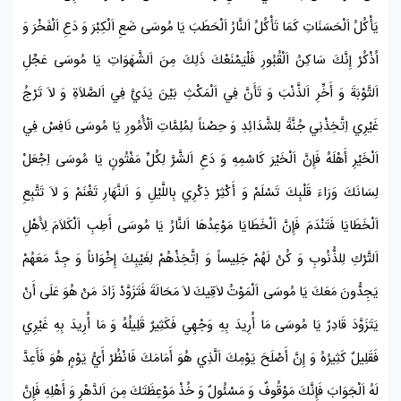
يَأْكُلُ اَلْحَسَنَاتِ كَمَا تَأْكُلُ اَلنَّارُ اَلْحَطَبَ يَا
مُوسَى
ضَعِ اَلْكِبْرَ وَ دَعِ اَلْفَخْرَ وَ
اُذْكُرْ إِنَّكَ سَاكِنُ اَلْقُبُورِ فَلْيَمْنَعْكَ ذَلِكَ مِنَ اَلشَّهَوَاتِ يَا
مُوسَى
عَجِّلِ
اَلتَّوْبَةَ وَ أَخِّرِ اَلذَّنْبَ وَ تَأَنَّ فِي اَلْمَكْثِ بَيْنَ يَدَيَّ فِي اَلصَّلاَةِ وَ لاَ تَرْجُ
غَيْرِي اِتَّخِذْنِي جُنَّةً لِلشَّدَائِدِ وَ حِصْناً لِمُلِمَّاتِ اَلْأُمُورِ يَا
مُوسَى
نَافِسْ فِي
اَلْخَيْرِ أَهْلَهُ فَإِنَّ اَلْخَيْرَ كَاسْمِهِ وَ دَعِ اَلشَّرَّ لِكُلِّ مَفْتُونٍ يَا
مُوسَى
اِجْعَلْ
لِسَانَكَ وَرَاءَ قَلْبِكَ تَسْلَمْ وَ أَكْثِرْ ذِكْرِي بِاللَّيْلِ وَ اَلنَّهَارِ تَغْنَمْ وَ لاَ تَتَّبِعِ
اَلْخَطَايَا فَتَنْدَمَ فَإِنَّ اَلْخَطَايَا مَوْعِدُهَا
اَلنَّارُ
يَا
مُوسَى
أَطِبِ اَلْكَلاَمَ لِأَهْلِ
اَلتَّرْكِ لِلذُّنُوبِ وَ كُنْ لَهُمْ جَلِيساً وَ اِتَّخِذْهُمْ لِغَيْبِكَ إِخْوَاناً وَ جِدَّ مَعَهُمْ
يَجِدُّونَ مَعَكَ يَا
مُوسَى
اَلْمَوْتُ لاَقِيكَ لاَ مَحَالَةَ فَتَزَوَّدْ زَادَ مَنْ هُوَ عَلَى أَنْ
يَتَزَوَّدَ قَادِرٌ يَا
مُوسَى
مَا أُرِيدَ بِهِ وَجْهِي فَكَثِيرٌ قَلِيلُهُ وَ مَا أُرِيدَ بِهِ غَيْرِي
فَقَلِيلٌ كَثِيرُهُ وَ إِنَّ أَصْلَحَ يَوْمِكَ اَلَّذِي هُوَ أَمَامَكَ فَانْظُرْ أَيُّ يَوْمٍ هُوَ فَأَعِدَّ
لَهُ اَلْجَوَابَ فَإِنَّكَ مَوْقُوفٌ وَ مَسْئُولٌ وَ خُذْ مَوْعِظَتَكَ مِنَ اَلدَّهْرِ وَ أَهْلِهِ فَإِنَّ