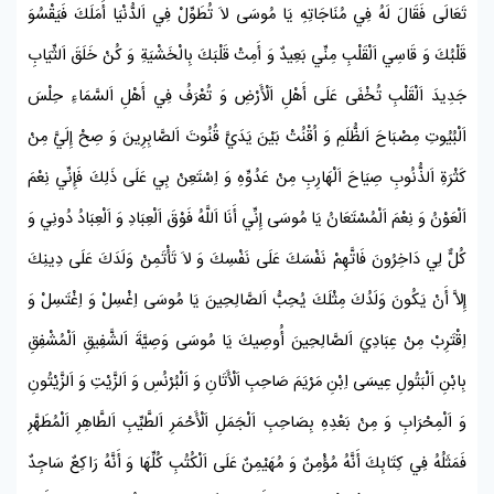
تَعَالَى فَقَالَ لَهُ فِي مُنَاجَاتِهِ يَا
مُوسَى
لاَ تُطَوِّلْ فِي اَلدُّنْيَا أَمَلَكَ فَيَقْسُوَ
قَلْبُكَ وَ قَاسِي اَلْقَلْبِ مِنِّي بَعِيدٌ وَ أَمِتْ قَلْبَكَ بِالْخَشْيَةِ وَ كُنْ خَلَقَ اَلثِّيَابِ
جَدِيدَ اَلْقَلْبِ تُخْفَى عَلَى أَهْلِ اَلْأَرْضِ وَ تُعْرَفُ فِي أَهْلِ اَلسَّمَاءِ حِلْسَ
اَلْبُيُوتِ مِصْبَاحَ اَلظُّلَمِ وَ اُقْنُتْ بَيْنَ يَدَيَّ قُنُوتَ اَلصَّابِرِينَ وَ صِحْ إِلَيَّ مِنْ
كَثْرَةِ اَلذُّنُوبِ صِيَاحَ اَلْهَارِبِ مِنْ عَدُوِّهِ وَ اِسْتَعِنْ بِي عَلَى ذَلِكَ فَإِنِّي نِعْمَ
اَلْعَوْنُ وَ نِعْمَ اَلْمُسْتَعَانُ يَا
مُوسَى
إِنِّي أَنَا اَللَّهُ فَوْقَ اَلْعِبَادِ وَ اَلْعِبَادُ دُونِي وَ
كُلٌّ لِي دَاخِرُونَ فَاتَّهِمْ نَفْسَكَ عَلَى نَفْسِكَ وَ لاَ تَأْتَمِنْ وَلَدَكَ عَلَى دِينِكَ
إِلاَّ أَنْ يَكُونَ وَلَدُكَ مِثْلَكَ يُحِبُّ اَلصَّالِحِينَ يَا
مُوسَى
اِغْسِلْ وَ اِغْتَسِلْ وَ
اِقْتَرِبْ مِنْ عِبَادِيَ اَلصَّالِحِينَ أُوصِيكَ يَا
مُوسَى
وَصِيَّةَ اَلشَّفِيقِ اَلْمُشْفِقِ
بِابْنِ
اَلْبَتُولِ
عِيسَى اِبْنِ مَرْيَمَ
صَاحِبِ اَلْأَتَانِ وَ اَلْبُرْنُسِ وَ اَلزَّيْتِ وَ اَلزَّيْتُونِ
وَ اَلْمِحْرَابِ وَ مِنْ بَعْدِهِ بِصَاحِبِ اَلْجَمَلِ اَلْأَحْمَرِ اَلطَّيِّبِ اَلطَّاهِرِ اَلْمُطَهَّرِ
فَمَثَلُهُ فِي كِتَابِكَ أَنَّهُ مُؤْمِنٌ وَ مُهَيْمِنٌ عَلَى اَلْكُتُبِ كُلِّهَا وَ أَنَّهُ رَاكِعٌ سَاجِدٌ