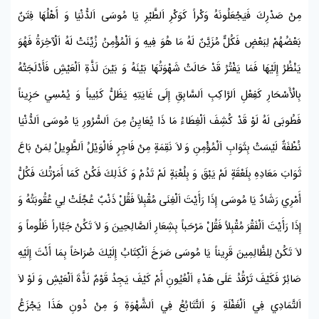
مِنْ صَدْرِكَ فَيَجْعَلُونَهُ وَكْراً كَوَكْرِ اَلطَّيْرِ يَا
مُوسَى
اَلدُّنْيَا وَ أَهْلُهَا فِتَنٌ
بَعْضُهُمْ لِبَعْضٍ فَكُلٌّ مُزَيَّنٌ لَهُ مَا هُوَ فِيهِ وَ اَلْمُؤْمِنُ زُيِّنَتْ لَهُ اَلْآخِرَةُ فَهُوَ
يَنْظُرُ إِلَيْهَا فَمَا يَفْتُرُ قَدْ حَالَتْ شَهْوَتُهَا بَيْنَهُ وَ بَيْنَ لَذَّةِ اَلْعَيْشِ فَأَدْلَجَتْهُ
بِالْأَسْحَارِ كَفِعْلِ اَلرَّاكِبِ اَلسَّابِقِ إِلَى غَايَتِهِ يَظَلُّ كَئِيباً وَ يُمْسِي حَزِيناً
فَطُوبَى لَهُ لَوْ قَدْ كُشِفَ اَلْغِطَاءُ مَا ذَا يُعَايِنُ مِنَ اَلسُّرُورِ يَا
مُوسَى
اَلدُّنْيَا
نُطْفَةٌ لَيْسَتْ بِثَوَابِ اَلْمُؤْمِنِ وَ لاَ نَقِمَةٍ مِنْ فَاجِرٍ فَالْوَيْلُ اَلطَّوِيلُ لِمَنْ بَاعَ
ثَوَابَ مَعَادِهِ بِلَعْقَةٍ لَمْ يَبْقَ وَ بِلُعْبَةٍ لَمْ تَدُمْ وَ كَذَلِكَ فَكُنْ كَمَا أَمَرْتُكَ فَكُلُّ
أَمْرِي رَشَادٌ يَا
مُوسَى
إِذَا رَأَيْتَ اَلْغِنَى مُقْبِلاً فَقُلْ ذَنْبٌ عُجِّلَتْ لِي عُقُوبَتُهُ وَ
إِذَا رَأَيْتَ اَلْفَقْرَ مُقْبِلاً فَقُلْ مَرْحَباً بِشِعَارِ اَلصَّالِحِينَ وَ لاَ تَكُنْ جَبَّاراً ظَلُوماً وَ
لاَ تَكُنْ لِلظَّالِمِينَ قَرِيناً يَا
مُوسَى
صَرَخَ اَلْكِتَابُ إِلَيْكَ صُرَاخاً بِمَا أَنْتَ إِلَيْهِ
صَائِرٌ فَكَيْفَ تَرْقُدُ عَلَى هَدْءِ اَلْعُيُونِ أَمْ كَيْفَ يَجِدُ قَوْمٌ لَذَّةَ اَلْعَيْشِ وَ لَوْ لاَ
اَلتَّمَادِي فِي اَلْغَفْلَةِ وَ اَلتَّتَابُعُ فِي اَلشَّهْوَةِ وَ مِنْ دُونِ هَذَا يَجْزَعُ