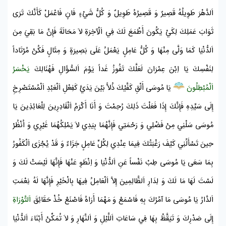
اَلدَّهْرَ طَوِيلُهُ قَصِيرٌ وَ قَصِيرُهُ طَوِيلٌ وَ كُلُّ شَيْءٍ فَانٍ فَاعْمَلْ كَأَنَّكَ تَرَى
ثَوَابَ عَمَلِكَ لِكَيْ يَكُونَ أَطْمَعَ لَكَ فِي اَلْآخِرَةِ لاَ مَحَالَةَ فَإِنَّ مَا بَقِيَ مِنَ
اَلدُّنْيَا كَمَا وَلَّى مِنْهَا وَ كُلُّ عَامِلٍ يَعْمَلُ عَلَى بَصِيرَةٍ وَ مِثَالٍ فَكُنْ مُرْتَاداً
لِنَفْسِكَ يَا
اِبْنَ عِمْرَانَ
لَعَلَّكَ تَفُوزُ غَداً يَوْمَ اَلسُّؤَالِ فَهُنَالِكَ
يَخْسَرُ
اَلْمُبْطِلُونَ
يَا
مُوسَى
أَلْقِ كَفَّيْكَ ذُلاًّ بَيْنَ يَدَيَّ كَفِعْلِ اَلْعَبْدِ اَلْمُسْتَصْرِخِ
إِلَى سَيِّدِهِ فَإِنَّكَ إِذَا فَعَلْتَ ذَلِكَ رُحِمْتَ وَ أَنَا أَكْرَمُ اَلْقَادِرِينَ لِلْعَائِذِينَ يَا
مُوسَى
سَلْنِي مِنْ فَضْلِي وَ رَحْمَتِي فَإِنَّهُمَا بِيَدِي لاَ يَمْلِكُهُمَا غَيْرِي وَ اُنْظُرْ
حِينَ تَسْأَلُنِي كَيْفَ رَغْبَتُكَ فِيمَا عِنْدِي لِكُلِّ عَامِلٍ جَزَاءٌ وَ قَدْ يُجْزَى اَلْكَفُورُ
بِمَا سَعَى يَا
مُوسَى
طِبْ نَفْساً عَنِ اَلدُّنْيَا وَ اِنْطَوِ عَنْهَا فَإِنَّهَا لَيْسَتْ لَكَ وَ
لَسْتَ لَهَا مَا لَكَ وَ لِدَارِ اَلظَّالِمِينَ إِلاَّ اَلْعَامِلُ فِيهَا بِالْخَيْرِ فَإِنَّهَا لَهُ نِعْمَتِ
اَلدَّارُ يَا
مُوسَى
مَا آمُرُكَ بِهِ فَاسْمَعْ وَ مَهْمَا أَرَاهُ فَاصْنَعْ خُذْ حَقَائِقَ
اَلتَّوْرَاةِ
إِلَى صَدْرِكَ وَ تَيَقَّظْ بِهَا فِي سَاعَاتِ اَللَّيْلِ وَ اَلنَّهَارِ وَ لاَ تُمَكِّنْ أَبْنَاءَ اَلدُّنْيَا