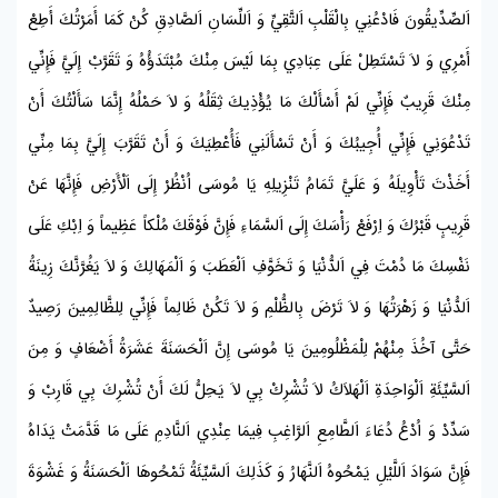
اَلصِّدِّيقُونَ فَادْعُنِي بِالْقَلْبِ اَلتَّقِيِّ وَ اَللِّسَانِ اَلصَّادِقِ كُنْ كَمَا أَمَرْتُكَ أَطِعْ
أَمْرِي وَ لاَ تَسْتَطِلْ عَلَى عِبَادِي بِمَا لَيْسَ مِنْكَ مُبْتَدَؤُهُ وَ تَقَرَّبْ إِلَيَّ فَإِنِّي
مِنْكَ قَرِيبٌ فَإِنِّي لَمْ أَسْأَلْكَ مَا يُؤْذِيكَ ثِقَلُهُ وَ لاَ حَمْلُهُ إِنَّمَا سَأَلْتُكَ أَنْ
تَدْعُوَنِي فَإِنِّي أُجِيبُكَ وَ أَنْ تَسْأَلَنِي فَأُعْطِيَكَ وَ أَنْ تَقَرَّبَ إِلَيَّ بِمَا مِنِّي
أَخَذْتَ تَأْوِيلَهُ وَ عَلَيَّ تَمَامُ تَنْزِيلِهِ يَا
مُوسَى
اُنْظُرْ إِلَى اَلْأَرْضِ فَإِنَّهَا عَنْ
قَرِيبٍ قَبْرُكَ وَ اِرْفَعْ رَأْسَكَ إِلَى اَلسَّمَاءِ فَإِنَّ فَوْقَكَ مُلْكاً عَظِيماً وَ اِبْكِ عَلَى
نَفْسِكَ مَا دُمْتَ فِي اَلدُّنْيَا وَ تَخَوَّفِ اَلْعَطَبَ وَ اَلْمَهَالِكَ وَ لاَ يَغُرَّنَّكَ زِينَةُ
اَلدُّنْيَا وَ زَهْرَتُهَا وَ لاَ تَرْضَ بِالظُّلْمِ وَ لاَ تَكُنْ ظَالِماً فَإِنِّي لِلظَّالِمِينَ رَصِيدٌ
حَتَّى آخُذَ مِنْهُمْ لِلْمَظْلُومِينَ يَا
مُوسَى
إِنَّ اَلْحَسَنَةَ عَشَرَةُ أَضْعَافٍ وَ مِنَ
اَلسَّيِّئَةِ اَلْوَاحِدَةِ اَلْهَلاَكُ لاَ تُشْرِكْ بِي لاَ يَحِلُّ لَكَ أَنْ تُشْرِكَ بِي قَارِبْ وَ
سَدِّدْ وَ اُدْعُ دُعَاءَ اَلطَّامِعِ اَلرَّاغِبِ فِيمَا عِنْدِي اَلنَّادِمِ عَلَى مَا قَدَّمَتْ يَدَاهُ
فَإِنَّ سَوَادَ اَللَّيْلِ يَمْحُوهُ اَلنَّهَارُ وَ كَذَلِكَ اَلسَّيِّئَةُ تَمْحُوهَا اَلْحَسَنَةُ وَ غَشْوَةَ