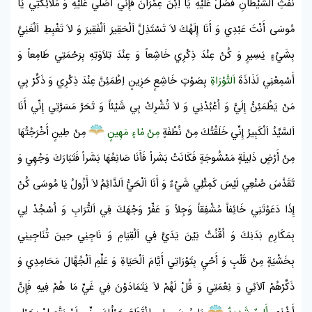
نَفْثِ
اَلشَّيْطَانِ
فَصَلِّ عَلَيْهِ يَا
اِبْنَ عِمْرَانَ
فَإِنِّي أُصَلِّي عَلَيْهِ وَ مَلاَئِكَتِي يَا
مُوسَى
أَنْتَ عَبْدِي وَ أَنَا إِلَهُكَ لاَ تَسْتَذِلَّ اَلْحَقِيرَ اَلْفَقِيرَ وَ لاَ تَغْبِطِ اَلْغَنِيَّ
بِشَيْءٍ يَسِيرٍ وَ كُنْ عِنْدَ ذِكْرِي خَاشِعاً وَ عِنْدَ تِلاَوَتِهِ بِرَحْمَتِي طَامِعاً وَ
أَسْمِعْنِي لَذَاذَةَ
اَلتَّوْرَاةِ
بِصَوْتٍ خَاشِعٍ حَزِينٍ اِطْمَئِنَّ عِنْدَ ذِكْرِي وَ ذَكِّرْ بِي
مَنْ يَطْمَئِنُّ إِلَيَّ وَ اُعْبُدْنِي وَ لاَ تُشْرِكْ بِي شَيْئاً وَ تَحَرَّ مَسَرَّتِي إِنِّي أَنَا
اَلسَّيِّدُ اَلْكَبِيرُ إِنِّي خَلَقْتُكَ مِنْ نُطْفَةٍ
مِنْ مٰاءٍ مَهِينٍ
مِنْ طِينٍ أَخْرَجْتُهَا
مِنْ أَرْضٍ ذَلِيلَةٍ مَمْشُوجَةٍ فَكَانَتْ بَشَراً فَأَنَا صَانِعُهَا بَشَراً فَتَبَارَكَ وَجْهِي وَ
تَقَدَّسَ صُنْعِي لَيْسَ كَمِثْلِي شَيْءٌ وَ أَنَا اَلْحَيُّ اَلدَّائِمُ لاَ أَزُولُ يَا
مُوسَى
كُنْ
إِذَا دَعَوْتَنِي خَائِفاً مُشْفِقاً وَجِلاً وَ عَفِّرْ وَجْهَكَ فِي اَلتُّرَابِ وَ اُسْجُدْ لِي
بِمَكَارِمِ بَدَنِكَ وَ اُقْنُتْ بَيْنَ يَدَيَّ فِي اَلْقِيَامِ وَ نَاجِنِي حِينَ تُنَاجِينِي
بِخَشْيَةٍ مِنْ قَلْبٍ وَ أَحْيِ بِتَوْرَاتِي أَيَّامَ اَلْحَيَاةِ وَ عَلِّمِ اَلْجُهَّالَ مَحَامِدِي وَ
ذَكِّرْهُمْ آلاَئِي وَ نِعْمَتِي وَ قُلْ لَهُمْ لاَ يَتَمَادَوْنَ فِي غَيِّ مَا هُمْ فِيهِ فَإِنَّ