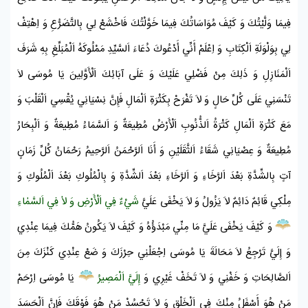
فِيمَا وَلَّيْتُكَ وَ كَيْفَ مُوَاسَاتُكَ فِيمَا خَوَّلْتُكَ فَاخْشَعْ لِي بِالتَّضَرُّعِ وَ اِهْتِفْ
لِي بِوَلْوَلَةِ اَلْكِتَابِ وَ اِعْلَمْ أَنِّي أَدْعُوكَ دُعَاءَ اَلسَّيِّدِ مَمْلُوكَهُ اَلْمُبَلِّغِ بِهِ شَرَفَ
اَلْمَنَازِلِ وَ ذَلِكَ مِنْ فَضْلِي عَلَيْكَ وَ عَلَى آبَائِكَ اَلْأَوَّلِينَ يَا
مُوسَى
لاَ
تَنْسَنِي عَلَى كُلِّ حَالٍ وَ لاَ تَفْرَحْ بِكَثْرَةِ اَلْمَالِ فَإِنَّ نِسْيَانِي يُقْسِي اَلْقَلْبَ وَ
مَعَ كَثْرَةِ اَلْمَالِ كَثْرَةُ اَلذُّنُوبِ اَلْأَرْضُ مُطِيعَةٌ وَ اَلسَّمَاءُ مُطِيعَةٌ وَ اَلْبِحَارُ
مُطِيعَةٌ وَ عِصْيَانِي شَقَاءُ اَلثَّقَلَيْنِ وَ أَنَا اَلرَّحْمَنُ اَلرَّحِيمُ رَحْمَانُ كُلِّ زَمَانٍ
آتٍ بِالشِّدَّةِ بَعْدَ اَلرَّخَاءِ وَ اَلرَّخَاءِ بَعْدَ اَلشِّدَّةِ وَ بِالْمُلُوكِ بَعْدَ اَلْمُلُوكِ وَ
مِلْكِي قَائِمٌ دَائِمٌ لاَ يَزُولُ وَ لاَ يَخْفَى عَلَيَّ
شَيْءٌ فِي اَلْأَرْضِ وَ لاٰ فِي اَلسَّمٰاءِ
وَ كَيْفَ يَخْفَى عَلَيَّ مَا مِنِّي مَبْدَؤُهُ وَ كَيْفَ لاَ يَكُونُ هَمُّكَ فِيمَا عِنْدِي
وَ إِلَيَّ تَرْجِعُ لاَ مَحَالَةَ يَا
مُوسَى
اِجْعَلْنِي حِرْزَكَ وَ ضَعْ عِنْدِي كَنْزَكَ مِنَ
اَلصَّالِحَاتِ وَ خَفْنِي وَ لاَ تَخَفْ غَيْرِي وَ
إِلَيَّ اَلْمَصِيرُ
يَا
مُوسَى
اِرْحَمْ
مَنْ هُوَ أَسْفَلُ مِنْكَ فِي اَلْخَلْقِ وَ لاَ تَحْسُدْ مَنْ هُوَ فَوْقَكَ فَإِنَّ اَلْحَسَدَ