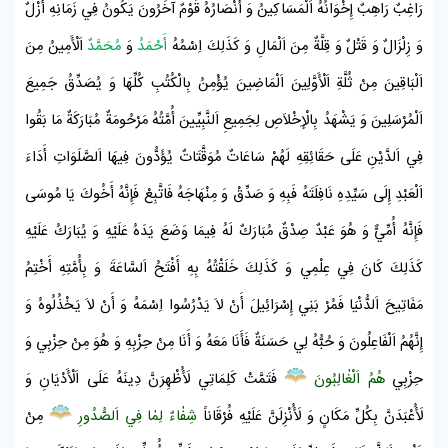
رَاغِبٌ رَاهِبٌ إِخْوَانُهُ اَلْمَسَاكِينُ وَ أَنْصَارُهُ قَوْمٌ آخَرُونَ يَكُونُ فِي زَمَانِهِ أَزْلٌ
وَ زِلْزَالٌ وَ قَتْلٌ وَ قِلَّةٌ مِنَ اَلْمَالِ وَ كَذَلِكَ اِسْمُهُ
أَحْمَدُ
وَ
مُحَمَّدٌ
اَلْأَمِينُ مِنَ
اَلْبَاقِينَ مِنْ ثُلَّةِ اَلْأَوَّلِينَ اَلْمَاضِينَ يُؤْمِنُ بِالْكُتُبِ كُلِّهَا وَ يُصَدِّقُ جَمِيعَ
اَلْمُرْسَلِينَ وَ يَشْهَدُ بِالْإِخْلاَصِ لِجَمِيعِ اَلنَّبِيِّينَ أُمَّتُهُ مَرْحُومَةٌ مُبَارَكَةٌ مَا بَقُوا
فِي اَلدَّيْنِ عَلَى حَقَائِقِهِ لَهُمْ سَاعَاتٌ مُوَقَّتَاتٌ يُؤَدُّونَ فِيهَا اَلصَّلَوَاتِ أَدَاءَ
اَلْعَبْدِ إِلَى سَيِّدِهِ نَافِلَتَهُ فَبِهِ وَ صَدِّقْ وَ مِنْهَاجَهُ فَاتَّبِعْ فَإِنَّهُ أَخُوكَ يَا
مُوسَى
فَإِنَّهُ أُمِّيٌّ وَ هُوَ عَبْدٌ صِدْقٌ مُبَارَكٌ لَهُ فِيمَا وَضَعَ يَدَهُ عَلَيْهِ وَ يُبَارَكُ عَلَيْهِ
كَذَلِكَ كَانَ فِي عِلْمِي وَ كَذَلِكَ خَلَقْتُهُ بِهِ أَفْتَحُ اَلسَّاعَةَ وَ بِأُمَّتِهِ أَخْتِمُ
مَفَاتِيحَ اَلدُّنْيَا فَمُرْ
بَنِي إِسْرَائِيلَ
أَنْ لاَ يَدْرُسُوا اِسْمَهُ وَ أَنْ لاَ يَخْذُلُوهُ وَ
إِنَّهُمُ اَلْفَاعِلُونَ وَ حُبُّهُ لِي حَسَنَةٌ فَأَنَا مَعَهُ وَ أَنَا مِنْ حِزْبِهِ وَ هُوَ مِنْ حِزْبِي وَ
حِزْبِي
هُمُ اَلْغٰالِبُونَ
فَتَمَّتْ كَلِمَاتِي لَأُظْهِرَنَّ دِينَهُ عَلَى اَلْأَدْيَانِ وَ
لَأُعْبَدَنَّ بِكُلِّ مَكَانٍ وَ لَأُنْزِلَنَّ عَلَيْهِ فُرْقَاناً
شِفٰاءٌ لِمٰا فِي اَلصُّدُورِ
مِنْ