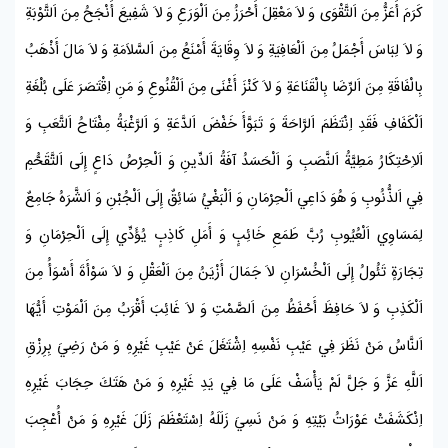
كَرَمَ أَعَزُّ مِنَ اَلتَّقْوَى وَ لاَ مَعْقِلَ أَحْرَزُ مِنَ اَلْوَرَعِ وَ لاَ شَفِيعَ أَنْجَحُ مِنَ اَلتَّوْبَةِ
وَ لاَ لِبَاسَ أَجْمَلُ مِنَ اَلْعَافِيَةِ وَ لاَ وِقَايَةَ أَمْنَعُ مِنَ اَلسَّلاَمَةِ وَ لاَ مَالَ أَذْهَبُ
بِالْفَاقَةِ مِنَ اَلرِّضَا بِالْقَنَاعَةِ وَ لاَ كَنْزَ أَغْنَى مِنَ اَلْقُنُوعِ وَ مَنِ اِقْتَصَرَ عَلَى بُلْغَةِ
اَلْكَفَافِ فَقَدِ اِنْتَظَمَ اَلرَّاحَةَ وَ تَبَوَّأَ خَفْضَ اَلدَّعَةِ وَ اَلرَّغْبَةُ مِفْتَاحُ اَلتَّعَبِ وَ
اَلاِحْتِكَارُ مَطِيَّةُ اَلنَّصَبِ وَ اَلْحَسَدُ آفَةُ اَلدِّينِ وَ اَلْحِرْصُ دَاعٍ إِلَى اَلتَّقَحُّمِ
فِي اَلذُّنُوبِ وَ هُوَ دَاعِي اَلْحِرْمَانِ وَ اَلْبَغْيُ سَائِقٌ إِلَى اَلْجُبْنِ وَ اَلشَّرَهُ جَامِعٌ
لِمَسَاوِي اَلْعُيُوبِ رُبَّ طَمَعِ خَائِبٍ وَ أَمَلِ كَاذِبٍ يُؤَدِّي إِلَى اَلْحِرْمَانِ وَ
تِجَارَةٍ تَئُولُ إِلَى اَلْخُسْرَانِ لاَ جَمَالَ أَزْيَنُ مِنَ اَلْعَقْلِ وَ لاَ سَوْأَةَ أَسْوَأُ مِنَ
اَلْكَذِبِ وَ لاَ حَافِظَ أَحْفَظُ مِنَ اَلصَّمْتِ وَ لاَ غَائِبَ أَقْرَبُ مِنَ اَلْمَوْتِ أَيُّهَا
اَلنَّاسُ مَنْ نَظَرَ فِي عَيْبِ نَفْسِهِ اِشْتَغَلَ عَنْ عَيْبِ غَيْرِهِ وَ مَنْ رَضِيَ بِرِزْقِ
اَللَّهِ عَزَّ وَ جَلَّ لَمْ يَأْسَفْ عَلَى مَا فِي يَدِ غَيْرِهِ وَ مَنْ هَتَكَ حِجَابَ غَيْرِهِ
اِنْكَشَفَتْ عَوْرَاتُ بَيْتِهِ وَ مَنْ نَسِيَ زَلَلَهُ اِسْتَعْظَمَ زَلَلَ غَيْرِهِ وَ مَنْ أُعْجِبَ