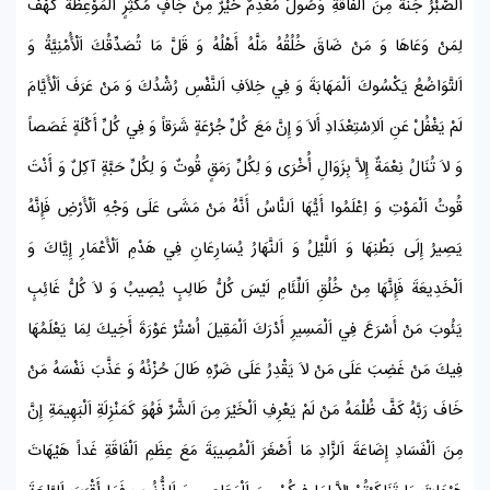
اَلصَّبْرُ جُنَّةٌ مِنَ اَلْفَاقَةِ وَصُولٌ مُعْدِمٌ خَيْرٌ مِنْ جَافٍ مُكْثِرٍ اَلْمَوْعِظَةُ كَهْفٌ
لِمَنْ وَعَاهَا وَ مَنْ ضَاقَ خُلُقُهُ مَلَّهُ أَهْلُهُ وَ قَلَّ مَا تُصَدِّقُكَ اَلْأُمْنِيَّةُ وَ
اَلتَّوَاضُعُ يَكْسُوكَ اَلْمَهَابَةَ وَ فِي خِلاَفِ اَلنَّفْسِ رُشْدُكَ وَ مَنْ عَرَفَ اَلْأَيَّامَ
لَمْ يَغْفُلْ عَنِ اَلاِسْتِعْدَادِ أَلاَ وَ إِنَّ مَعَ كُلِّ جُرْعَةٍ شَرَقاً وَ فِي كُلِّ أَكْلَةٍ غَصَصاً
وَ لاَ تُنَالُ نِعْمَةٌ إِلاَّ بِزَوَالِ أُخْرَى وَ لِكُلِّ رَمَقٍ قُوتٌ وَ لِكُلِّ حَبَّةٍ آكِلٌ وَ أَنْتَ
قُوتُ اَلْمَوْتِ وَ اِعْلَمُوا أَيُّهَا اَلنَّاسُ أَنَّهُ مَنْ مَشَى عَلَى وَجْهِ اَلْأَرْضِ فَإِنَّهُ
يَصِيرُ إِلَى بَطْنِهَا وَ اَللَّيْلُ وَ اَلنَّهَارُ يُسَارِعَانِ فِي هَدْمِ اَلْأَعْمَارِ إِيَّاكَ وَ
اَلْخَدِيعَةَ فَإِنَّهَا مِنْ خُلُقِ اَللِّئَامِ لَيْسَ كُلُّ طَالِبٍ يُصِيبُ وَ لاَ كُلُّ غَائِبٍ
يَئُوبَ مَنْ أَسْرَعَ فِي اَلْمَسِيرِ أَدْرَكَ اَلْمَقِيلَ اُسْتُرْ عَوْرَةَ أَخِيكَ لِمَا يَعْلَمُهَا
فِيكَ مَنْ غَضِبَ عَلَى مَنْ لاَ يَقْدِرُ عَلَى ضَرِّهِ طَالَ حُزْنُهُ وَ عَذَّبَ نَفْسَهُ مَنْ
خَافَ رَبَّهُ كَفَّ ظُلْمَهُ مَنْ لَمْ يَعْرِفِ اَلْخَيْرَ مِنَ اَلشَّرِّ فَهُوَ كَمَنْزِلَةِ اَلْبَهِيمَةِ إِنَّ
مِنَ اَلْفَسَادِ إِضَاعَةَ اَلزَّادِ مَا أَصْغَرَ اَلْمُصِيبَةَ مَعَ عِظَمِ اَلْفَاقَةِ غَداً هَيْهَاتَ