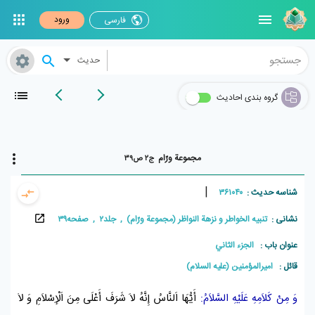
ورود
فارسی
حدیث
گروه بندی احادیث
مجموعة ورّام
ج۲ ص۳۹
|
شناسه حدیث :
۳۶۱۰۴۰
نشانی :
تنبيه الخواطر و نزهة النواظر (مجموعة ورّام) , جلد۲ , صفحه۳۹
عنوان باب :
الجزء الثاني
قائل :
امیرالمؤمنین (علیه السلام)
وَ مِنْ كَلاَمِهِ عَلَيْهِ السَّلاَمُ:
أَيُّهَا اَلنَّاسُ إِنَّهُ لاَ شَرَفَ أَعْلَى مِنَ
اَلْإِسْلاَمِ
وَ لاَ