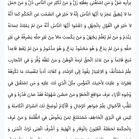
بِرَأْيِهِ ضَلَّ وَ مَنِ اِسْتَغْنَى بِعَقْلِهِ زَلَّ وَ مَنْ تَكَبَّرَ عَنِ اَلنَّاسِ ذَلَّ وَ مَنْ حَمَلَ
مَا لاَ يُطِيقُ عَجَزَ يَا أَيُّهَا اَلنَّاسُ إِنَّهُ لاَ خَيْرَ فِي اَلصَّمْتِ عَنِ اَلْحُكْمِ كَمَا أَنَّهُ
لاَ خَيْرَ فِي اَلْقَوْلِ بِالْجَهْلِ وَ اِعْلَمُوا أَيُّهَا اَلنَّاسُ أَنَّهُ مَنْ لَمْ يَمْلِكْ لِسَانَهُ
يَنْدَمْ وَ مَنْ لَمْ يُعَلَّمْ يَجْهَلْ وَ مَنْ يَكْسِبْ مَالاً مِنْ غَيْرِ حِلِّهِ يَصْرِفْهُ فِي غَيْرِ
حَقِّهِ وَ مَنْ لَمْ يَدَعْ وَ هُوَ مَحْمُودٌ يَدَعْ وَ هُوَ مَذْمُومٌ وَ مَنْ لَمْ يُعْطِ قَاعِداً
مُنِعَ قَائِماً وَ مَنْ عَانَدَ اَلْحَقَّ لَزِمَهُ اَلْوَهْنُ وَ مَنْ تَفَقَّهَ وُقِّرَ وَ فِي اَلتَّجَارِبِ
عِلْمٌ مُسْتَأْنَفٌ وَ اَلاِعْتِبَارُ يَقُودُ إِلَى اَلرَّشَادِ وَ كَفَاكَ أَدَباً لِنَفْسِكَ مَا تَكْرَهُهُ
لِغَيْرِكَ وَ عَلَيْكَ لِأَخِيكَ اَلْمُؤْمِنِ مِثْلُ اَلَّذِي لَكَ عَلَيْهِ وَ مَنِ اِسْتَقْبَلَ فِي
وُجُوهِ اَلْآرَاءِ عَرَفَ مَوَاقِعَ اَلْخَطَإِ وَ مَنْ حَصَّنَ شَهْوَتَهُ فَقَدْ صَانَ قَدْرَهُ وَ فِي
تَقَلُّبِ اَلْأَحْوَالِ عِلْمُ جَوَاهِرِ اَلرِّجَالِ وَ اَلْأَيَّامُ تُوضِحُ لَكَ اَلسَّرَائِرَ اَلْكَامِنَةَ وَ
لَيْسَ فِي اَلْبَرْقِ اَلْخَاطِفِ مُسْتَمْتَعٌ لِمَنْ يَخُوضُ فِي اَلظُّلْمَةِ وَ مَنْ عُرِفَ
بِالْحِكْمَةِ لَحَظَتْهُ اَلْعُيُونُ بِالْوَقَارِ وَ اَلْهَيْبَةِ وَ أَشْرَفُ اَلْغِنَى تَرْكُ اَلْمُنَى وَ