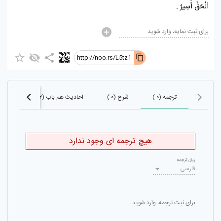
اَلْحَقِّ أَسِيرٌ .
برای ثبت نمایه، وارد شوید
http://noo.rs/L5tz1
ترجمه (۰ )
شرح (۰ )
احادیث هم باب (۱۶۰۲)
احا
هیچ ترجمه ای وجود ندارد
زبان ترجمه
فارسی
برای ثبت ترجمه، وارد شوید