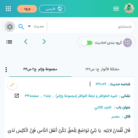
ورود
فارسی
حدیث
گروه بندی احادیث
مشکاة الأنوار
مجموعة ورّام
ج۱ ص۲۲۶
ج۲ ص۳۴
|
شناسه حدیث :
۳۶۱۰۲۶
نشانی :
تنبيه الخواطر و نزهة النواظر (مجموعة ورّام) , جلد۲ , صفحه۳۴
عنوان باب :
الجزء الثاني
قائل :
مضمر
قَالَ
لُقْمَانُ
لاِبْنِهِ: يَا بُنَيَّ تَوَاضَعْ لِلْحَقِّ تَكُنْ أَعْقَلَ اَلنَّاسِ فَإِنَّ اَلْكَيِّسَ لَدَى