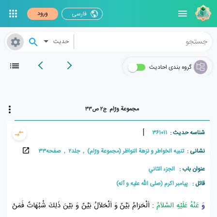
ورود
فارسی
حدیث
گروه بندی احادیث
مجموعة ورّام
ج۲ ص۳۳
|
شناسه حدیث :
۳۶۱۰۱۱
نشانی :
تنبيه الخواطر و نزهة النواظر (مجموعة ورّام) , جلد۲ , صفحه۳۳
عنوان باب :
الجزء الثاني
قائل :
پيامبر اکرم (صلی الله علیه و آله)
وَ
عَنْهُ عَلَيْهِ السَّلاَمُ
:
اَلْحَرَامُ بَيِّنٌ وَ اَلْحَلاَلُ بَيِّنٌ وَ بَيْنَ ذَلِكَ شُبُهَاتٌ فَمَنْ