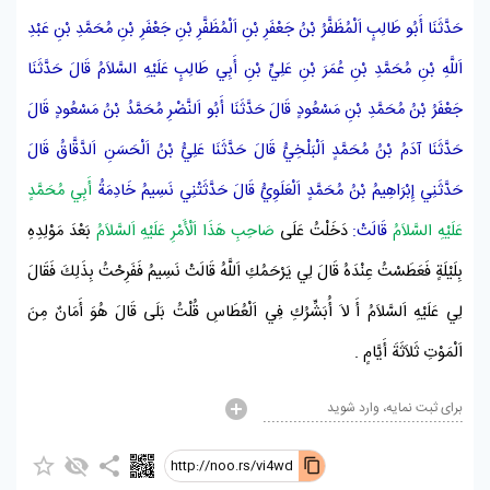
حَدَّثَنَا
أَبُو طَالِبٍ اَلْمُظَفَّرُ بْنُ جَعْفَرِ بْنِ اَلْمُظَفَّرِ بْنِ جَعْفَرِ بْنِ مُحَمَّدِ بْنِ عَبْدِ
اَللَّهِ بْنِ مُحَمَّدِ بْنِ عُمَرَ بْنِ عَلِيِّ بْنِ أَبِي طَالِبٍ عَلَيْهِ السَّلاَمُ
قَالَ حَدَّثَنَا
جَعْفَرُ بْنُ مُحَمَّدِ بْنِ مَسْعُودٍ
قَالَ حَدَّثَنَا
أَبُو اَلنَّضْرِ مُحَمَّدُ بْنُ مَسْعُودٍ
قَالَ
حَدَّثَنَا
آدَمُ بْنُ مُحَمَّدٍ اَلْبَلْخِيُّ
قَالَ حَدَّثَنَا
عَلِيُّ بْنُ اَلْحَسَنِ اَلدَّقَّاقُ
قَالَ
حَدَّثَنِي
إِبْرَاهِيمُ بْنُ مُحَمَّدٍ اَلْعَلَوِيُّ
قَالَ حَدَّثَتْنِي
نَسِيمُ
خَادِمَةُ
أَبِي مُحَمَّدٍ
عَلَيْهِ السَّلاَمُ
قَالَتْ:
دَخَلْتُ عَلَى
صَاحِبِ هَذَا اَلْأَمْرِ عَلَيْهِ اَلسَّلاَمُ
بَعْدَ مَوْلِدِهِ
بِلَيْلَةٍ فَعَطَسْتُ عِنْدَهُ قَالَ لِي يَرْحَمُكِ اَللَّهُ قَالَتْ
نَسِيمُ
فَفَرِحْتُ بِذَلِكَ فَقَالَ
لِي عَلَيْهِ اَلسَّلاَمُ أَ لاَ أُبَشِّرُكِ فِي اَلْعُطَاسِ قُلْتُ بَلَى قَالَ هُوَ أَمَانٌ مِنَ
اَلْمَوْتِ ثَلاَثَةَ أَيَّامٍ .
برای ثبت نمایه، وارد شوید
http://noo.rs/vi4wd