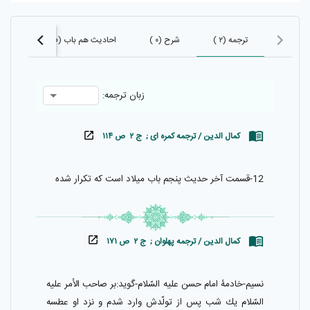
ترجمه (۲ )
شرح (۰ )
احادیث هم باب (۳۰)
احادی
زبان ترجمه:
کمال الدین / ترجمه کمره ای ; ج ۲ ص ۱۱۴
12-قسمت آخر حديث پنجم باب ميلاد است كه تكرار شده
کمال الدین / ترجمه پهلوان ; ج ۲ ص ۱۷۱
نسيم-خادمۀ امام حسن عليه السّلام-گويد:بر صاحب الأمر عليه
السّلام يك شب پس از تولّدش وارد شدم و نزد او عطسه