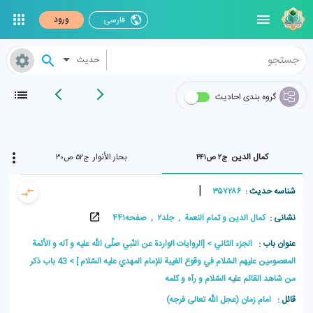
ورود
فارسی
حدیث
گروه بندی احادیث
كمال الدين
بحار الأنوار
ج۲ ص۴۴۱
ج۵۲ ص۳۰
|
شناسه حدیث :
۳۵۷۲۸۶
نشانی :
کمال الدين و تمام النعمة , جلد۲ , صفحه۴۴۱
عنوان باب :
الجزء الثاني
[الروايات الواردة عن النّبي صلّى اللّه عليه و آله و الأئمة
المعصومين عليهم السّلام في وقوع الغيبة للإمام المهدي عليه السّلام ]
43 باب ذكر
من شاهد القائم عليه السّلام و رآه و كلمه
قائل :
امام زمان (عجل الله تعالی فرجه)