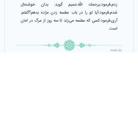
زدم،فرمود:يرحمك اللّٰه،نسيم گويد: بدان خوشحال
شدم،فرمود:آيا تو را در باب عطسه زدن مژده بدهم‌؟گفتم:
آرى،فرمود:كسى كه عطسه مى‌زند تا سه روز از مرگ در امان
است.
زبان ترجمه
فارسی
برای ثبت ترجمه، وارد شوید
ثبت ترجمه