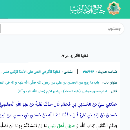
کفایة الأثر
ت
ج۱ ص۱۶۲
|
شناسه حدیث :
۳۵۶۶۴۸
نشانی :
کفاية الأثر في النص على الأئمة الإثنی عشر , جلد۱ , صف
عنوان باب :
باب ما روي عن الحسن بن علي عن رسول اللّه صلّى اللّه عليه و آله في النص
قائل :
امام حسن مجتبی (علیه السلام) ، پيامبر اکرم (صلی الله علیه و آله)
حَدَّثَنِي
عَلِيُّ بْنُ اَلْحُسَيْنِ بْنِ مُحَمَّدٍ
قَالَ حَدَّثَنَا
عُتْبَةُ بْنُ عَبْدِ اَللَّهِ اَلْحِمَّصِيّ
حُسَيْنُ بْنُ زَيْدِ بْنِ عَلِيٍّ
قَالَ حَدَّثَنَا
عَبْدُ اَللَّهِ بْنُ حُسَيْنِ بْنِ حَسَنٍ
عَنْ
أَبِيهِ
فِيكُمُ اَلثَّقَلَيْنِ
كِتَابَ اَللَّهِ
وَ
عِتْرَتِي
أَهْلَ بَيْتِي
مَا إِنْ تَمَسَّكْتُمْ بِهِمَا لَنْ تَضِلُّوا ف