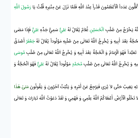
ونَ عَدَداً اَلْأَعْظَمُونَ قَدْراً عِنْدَ اَللَّهِ فَلَمَّا نَزَلَ عَنْ مِنْبَرِهِ قُلْتُ يَا
رَسُولَ اَللَّهِ
ُ أَنَّهُ يَخْرُجُ مِنْ صُلْبِ
اَلْحُسَيْنِ
غُلاَمٌ يُقَالُ لَهُ
عَلِيٌّ
سَمِيُّ جَدِّهِ
عَلِيٍّ
فَإِذَا مَضَى
َّةُ بَعْدَ أَبِيهِ وَ يُخْرِجُ اَللَّهُ تَعَالَى مِنْ صُلْبِهِ مَوْلُوداً يُقَالُ لَهُ
جَعْفَرٌ
أَصْدَقُ
َعَبُّداً فَهُوَ اَلْإِمَامُ وَ اَلْحُجَّةُ بَعْدَ أَبِيهِ وَ يُخْرِجُ اَللَّهُ تَعَالَى مِنْ صُلْبِ
مُوسَى
أَبِيهِ وَ يُخْرِجُ اَللَّهُ تَعَالَى مِنْ صُلْبِ
مُحَمَّدٍ
مَوْلُوداً يُقَالُ لَهُ
عَلِيٌّ
فَهُوَ اَلْحُجَّةُ وَ
ِيَائِهِ يَغِيبُ حَتَّى لاَ يُرَى فَيَرْجِعُ عَنْ أَمْرِهِ وَ يَثْبُتُ آخَرُونَ وَ يَقُولُونَ
مَتىٰ هٰذَا
َ تَخْلُو اَلْأَرْضُ أَعْطَاكُمُ اَللَّهُ عِلْمِي وَ فَهْمِي وَ لَقَدْ دَعَوْتُ اَللَّهَ تَبَارَكَ وَ تَعَالَى