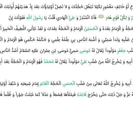
َائِفٍ مَغْمُورٍ لِكَيْلاَ تَبْطُلَ حُجَّتُكَ وَ لاَ تَضِلَّ أَوْلِيَاؤُكَ بَعْدَ إِذْ هَدَيْتَهُمْ أُولَئِكَ اَلْأَقَلُّ
ِرٌ وَ لِكُلِّ قَوْمٍ هٰادٍ
فَأَنَا اَلْمُنْذِرُ وَ
عَلِيٌّ
اَلْهَادِي قُلْتُ يَا
رَسُولَ اَللَّهِ
فَقَوْلُكَ إِنَّ
ُجَّةُ وَ اَلْإِمَامُ بَعْدَهُ وَ
اَلْحُسَيْنُ
اَلْإِمَامُ وَ اَلْحُجَّةُ بَعْدَكَ وَ لَقَدْ نَبَّأَنِي اَللَّطِيفُ اَلْخَبِير
نْ صُلْبِهِ وَلَداً
سَمِيِّي وَ أَشْبَهَ اَلنَّاسِ بِي عِلْمُهُ عِلْمِي وَ حُكْمُهُ حُكْمِي هُوَ اَلْإِمَامُ وَ اَلْحُج
صُلْبِ
جَعْفَرٍ
مَوْلُوداً يُقَالُ لَهُ
مُوسَى
سَمِيُّ
مُوسَى بْنِ عِمْرَانَ عَلَيْهِ السَّلاَمُ
أَشَدُّ اَلنَّاسِ ت
َ أَبِيهِ وَ يُخْرِجُ اَللَّهُ مِنْ صُلْبِ
عَلِيٍّ
مَوْلُوداً يُقَالُ لَهُ
مُحَمَّدٌ
فَهُوَ اَلْإِمَامُ وَ اَلْحُجَّةُ بَعْدَ 
ْدَ أَبِيهِ وَ يُخْرِجُ اَللَّهُ تَعَالَى مِنْ صُلْبِ
اَلْحَسَنِ
اَلْحُجَّةَ
اَلْقَائِمَ
إِمَامَ
شِيعَتِهِ
وَ مُنْقِذَ أَوْل
للَّهُ عَزَّ وَ جَلَّ ذَلِكَ حَتَّى يَخْرُجَ
قَائِمُنَا
فَيَمْلَأَهَا قِسْطاً وَ عَدْلاً كَمَا مُلِئَتْ جَوْراً وَ ظُلْماً فَلا