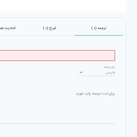
ترجمه (۰ )
شرح (۰ )
احادیث هم ب
زبان ترجمه
فارسی
برای ثبت ترجمه، وارد شوید