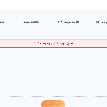
اب (۵)
احادیث مرتبط (۷۸)
اطلاعات سندی
حدیث 
هیچ ترجمه ای وجود ندارد
ثبت ترجمه