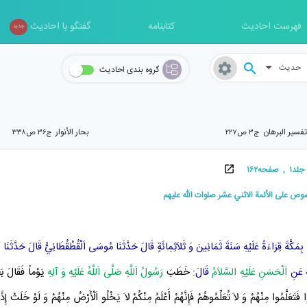
فهرست احادیث
کتابنامه
گفتگو با احادیث
جدید
حدیث
گروه بندی احادیث
فسیر البرهان
بحار الأنوار
ج۳ ص۲۲۷
ج۳۶ ص۳۳۸
حه۱۶۲
وص على الأئمة الاثني عشر صلوات اللّه عليهم
ُ
بِمَكَّةَ
قِرَاءَةً عَلَيْهِ
سَنَةَ ثَمَانِينَ وَ ثَلاَثِمِائَةٍ
قَالَ حَدَّثَنَا
مُوسَى اَلْقُطْقُطَانِيُّ
قَالَ حَدَّثَنَا
أ
عَنِ
اَلْحَسَنِ عَلَيْهِ السَّلاَمُ
قَالَ:
خَطَبَ
رَسُولُ اَللَّهِ صَلَّى اَللَّهُ عَلَيْهِ وَ آلِهِ
يَوْماً فَقَالَ بَع
َتَعَلَّمُوا مِنْهُمْ وَ لاَ تُعَلِّمُوهُمْ فَإِنَّهُمْ أَعْلَمُ مِنْكُمْ لاَ يَخْلُو اَلْأَرْضُ مِنْهُمْ وَ لَوْ خَلَتْ إِذ