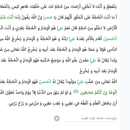
يَنْقَطِعُ وَ أَنَّكَ لاَ تُخْلِي أَرْضَكَ مِنْ حُجَّةٍ لَكَ عَلَى خَلْقِكَ ظَاهِرٍ لَيْسَ بِالْمُطَاعِ أَوْ خ
أَ مَا أَنْتَ اَلْحُجَّةُ عَلَى اَلْخَلْقِ كُلِّهِمْ قَالَ يَا
حَسَنُ
إِنَّ اَللَّهَ يَقُولُ
إِنَّمٰا أَنْتَ مُنْذ
اَلْأَرْضَ لاَ تَخْلُو مِنْ حُجَّةٍ قَالَ نَعَمْ
عَلِيٌّ
هُوَ اَلْإِمَامُ وَ اَلْحُجَّةُ بَعْدِي وَ أَنْتَ اَلْح
اَلْحُسَيْنُ
أَقَامَ بِالْأَمْرِ بَعْدَهُ
عَلِيٌّ
اِبْنُهُ وَ هُوَ اَلْحُجَّةُ وَ اَلْإِمَامُ وَ يُخْرِجُ اَللَّهُ مِ
اَلنَّاسِ قَوْلاً وَ عَمَلاً هُوَ اَلْإِمَامُ وَ اَلْحُجَّةُ بَعْدَ أَبِيهِ وَ يُخْرِجُ اَللَّهُ تَعَالَى مِنْ 
وَلَداً يُقَالُ لَهُ
عَلِيٌّ
مَعْدِنُ عِلْمِ اَللَّهِ وَ مَوْضِعُ حُكْمِهِ فَهُوَ اَلْإِمَامُ وَ اَلْحُجَّةُ بَعْد
اَلْإِمَامُ بَعْدَ أَبِيهِ وَ يُخْرِجُ
اَللَّهُ تَعَالَى مِنْ صُلْبِ
عَلِيٍّ
مَوْلُوداً يُقَالُ لَهُ
اَلْحَسَنُ
فَهُوَ اَلْإِمَامُ وَ اَلْحُجَّةُ بَع
اَلْوَعْدُ إِنْ كُنْتُمْ صٰادِقِينَ
وَ لَوْ لَمْ يَبْقَ مِنَ اَلدُّنْيَا إِلاَّ يَوْمٌ وَاحِدٌ لَطَوَّلَ اَ
أَنْ يَجْعَلَ اَلْعِلْمَ وَ اَلْفِقْهَ فِي عَقِبِي وَ عَقِبِ عَقِبِي وَ مَزْرَعِي وَ زَرْعِ زَرْعِي
.
برای ثبت نمایه، وارد شوید