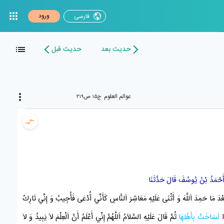
ورود
فارسی
حدیث بعد
حدیث قبل
عوالم العلوم
ج۱۵ ص۲۱۹
َحْمَدُ بْنُ يُوسُفَ
قَالَ حَدَّثَنَا
ْدَ مَا حَمِدَ اَللَّهَ وَ أَثْنَى عَلَيْهِ مَعَاشِرَ اَلنَّاسِ كَأَنِّي أُدْعَى فَأُجِيبُ وَ إِنِّي تَارِكٌ
ًا
لَسَاخَتْ
بِأَهْلِهَا
ثُمَّ قَالَ عَلَيْهِ السَّلاَمُ اَللَّهُمَّ إِنِّي أَعْلَمُ أَنَّ اَلْعِلْمَ لاَ يَبِيدُ وَ لاَ