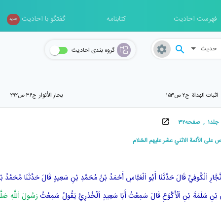
فهرست احادیث
کتابنامه
گفتگو با احادیث
جدید
حدیث
گروه بندی احادیث
اثبات الهداة
بحار الأنوار
ج۲ ص۱۵۳
ج۳۶ ص۲۹۲
فحه۳۲
 على الأئمة الاثني عشر عليهم السّلام
َجَّارِ اَلْكُوفِيِّ
قَالَ حَدَّثَنَا
أَبُو اَلْعَبَّاسِ أَحْمَدُ بْنُ مُحَمَّدِ بْنِ سَعِيدٍ
قَالَ حَدَّثَنَا
مُحَمَّدُ بْن
بْنِ سَلَمَةَ بْنِ اَلْأَكْوَعِ
قَالَ سَمِعْتُ
أَبَا سَعِيدٍ اَلْخُدْرِيَّ
يَقُولُ سَمِعْتُ
رَسُولَ اَللَّهِ صَلَّى