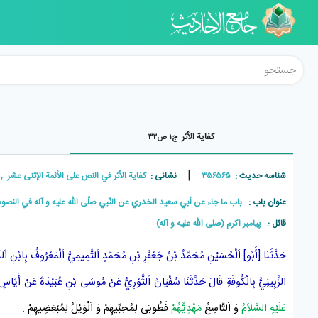
کفایة الأثر
ج۱ ص۳۲
|
شناسه حدیث :
۳۵۶۵۶۵
نشانی :
کفاية الأثر في النص على الأئمة الإثنی عشر , جلد۱ , ص
عنوان باب :
باب ما جاء عن أبي سعيد الخدري عن النّبي صلّى اللّه عليه و آله في النصوص
قائل :
پيامبر اکرم (صلی الله علیه و آله)
حَدَّثَنَا
[أَبُو] اَلْحُسَيْنِ مُحَمَّدُ بْنُ جَعْفَرِ بْنِ مُحَمَّدٍ اَلتَّمِيمِيُّ
اَلْمَعْرُوفُ
بِابْنِ اَلنّ
الزَّبِينِيُّ
بِالْكُوفَةِ
قَالَ حَدَّثَنَا
سُفْيَانُ اَلثَّوْرِيُّ
عَنْ
مُوسَى بْنِ عُبَيْدَةَ
عَنْ
أَيَاسِ 
عَلَيْهِ السَّلاَمُ
وَ اَلتَّاسِعُ
مَهْدِيُّهُمْ
فَطُوبَى لِمُحِبِّيهِمْ وَ اَلْوَيْلُ لِمُبْغِضِيهِمْ .