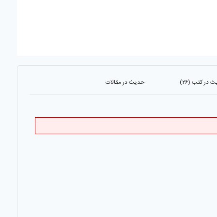
 در کتب (۲۶)
حدیث در مقالات