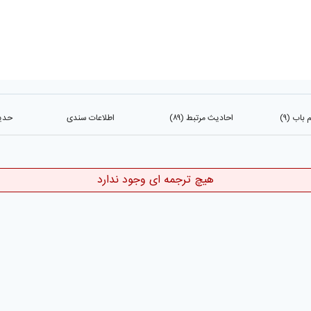
باب (۹)
احادیث مرتبط (۸۹)
اطلاعات سندی
حدیث
هیچ ترجمه ای وجود ندارد