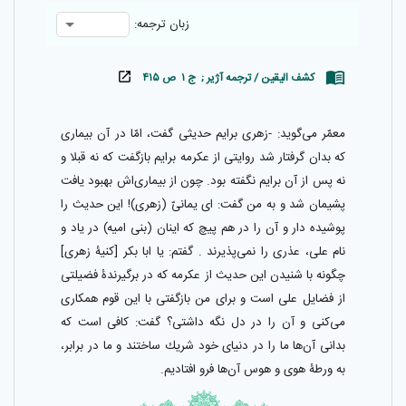
زبان ترجمه:
کشف الیقین / ترجمه آژیر ; ج ۱ ص ۴۱۵
معمّر مى‌گويد: -زهرى برايم حديثى گفت، امّا در آن بيمارى
كه بدان گرفتار شد روايتى از عكرمه برايم بازگفت كه نه قبلا و
نه پس از آن برايم نگفته بود. چون از بيمارى‌اش بهبود يافت
پشيمان شد و به من گفت: اى يمانىّ‌ (زهرى)! اين حديث را
پوشيده دار و آن را در هم پيچ كه اينان (بنى اميه) در ياد و
نام على، عذرى را نمى‌پذيرند . گفتم: يا ابا بكر [كنيۀ زهرى]
چگونه با شنيدن اين حديث از عكرمه كه در برگيرندۀ فضيلتى
از فضايل على است و براى من بازگفتى با اين قوم همكارى
مى‌كنى و آن را در دل نگه داشتى‌؟ گفت: كافى است كه
بدانى آن‌ها ما را در دنياى خود شريك ساختند و ما در برابر،
به ورطۀ هوى و هوس آن‌ها فرو افتاديم.