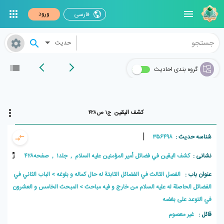
ورود
فارسی
حدیث
گروه بندی احادیث
کشف اليقين
ج۱ ص۴۲۸
|
شناسه حدیث :
۳۵۶۴۹۸
نشانی :
کشف اليقين في فضائل أمير المؤمنين علیه السلام , جلد۱ , صفحه۴۲۸
عنوان باب :
الفصل الثالث في الفضائل الثابتة له حال كماله و بلوغه
الباب الثاني في
الفضائل الحاصلة له عليه السلام من خارج و فيه مباحث
المبحث الخامس و العشرون
في التوعد على بغضه
قائل :
غير معصوم