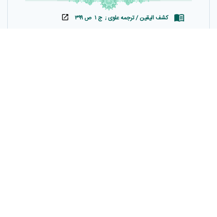
کشف الیقین / ترجمه علوی ; ج ۱ ص ۳۹۹
معمّر گويد، زهرى برايم حديث مى‌گفت، امّا در آن بيمارى كه
اميد بهبودى نداشت، روايتى از عكرمة برايم نقل نمود كه نه
قبل و نه بعد از آن، حديثى از عكرمه برايم نقل نكرده بود! و
چون دوران بيماريش كه فكر مى‌كرد از آن نجات نخواهد
يافت، به پايان رسيد، از گفته‌اش پشيمان شد و به من گفت:
اى يمانى (زهرى) اين روايت را از زبان من بازگو مكن، بلكه
نوشته‌ات را به هم پيچيده و در گوشه‌اى بينداز! گفتم چرا:
گفت: اين گروه يعنى بنى اميّه از گويندۀ فضائل على و
ستايشگر او عذرى نمى‌پذيرند! گفتم: يا ابا بكر [كنيۀ زهرى]
چگونه با شنيدن اين حديث از عكرمه كه حاوى فضيلتى از
فضائل على است و براى من نقل نمودى، با اين قوم همكارى
مى‌كنى و آن را در دل نگهداشتى‌؟ گفت: همين سؤال براى
فهميدن مطلب از آغاز تا انجام كافى است زيرا بنى اميّه، ما را
زبان ترجمه
فارسی
در مال و ثروتشان سهيم نموده و در مقابل اين بذل و