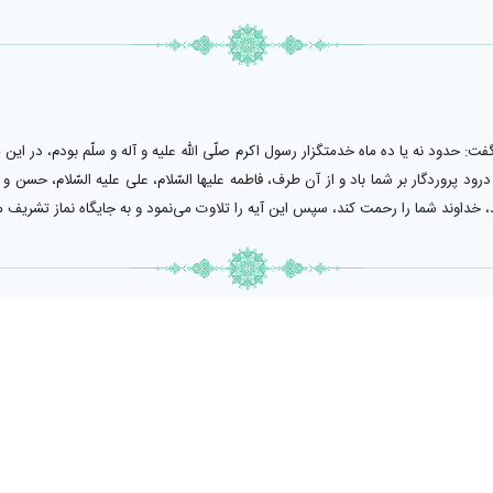
ه گفت: حدود نه يا ده ماه خدمتگزار رسول اكرم صلّى اللّٰه عليه و آله و سلّم بودم، د
ود پروردگار بر شما باد و از آن طرف، فاطمه عليها السّلام، على عليه السّلام، حسن و 
خيزيد، خداوند شما را رحمت كند، سپس اين آيه را تلاوت مى‌نمود و به جايگاه نماز تشريف م