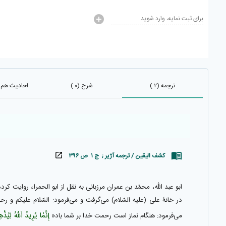
برای ثبت نمایه، وارد شوید
ترجمه (۲ )
شرح (۰ )
احادیث هم باب
کشف الیقین / ترجمه آژیر ; ج ۱ ص ۳۹۶
ابو عبد اللّٰه، محمّد بن عمران مرزبانى به نقل از ابو الحمراء روايت ك
در خانۀ على (عليه السّلام) مى‌گرفت و مى‌فرمود: السّلام عليكم و رحمة 
إِنَّمٰا يُرِيدُ اَللّٰهُ‌ لِيُ
مى‌فرمود: هنگام نماز است رحمت خدا بر شما باد«