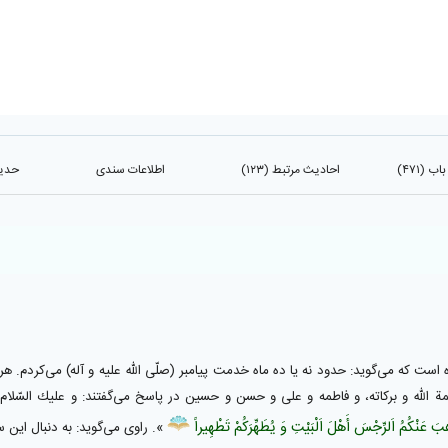
 (۴۷۱)
احادیث مرتبط (۱۲۳)
اطلاعات سندی
حدیث
رده است كه مى‌گويد: حدود نه يا ده ماه خدمت پيامبر (صلّى اللّه عليه و آله) مى‌كردم. ه
اللّٰه و بركاته، و فاطمه و على و حسن و حسين در پاسخ مى‌گفتند: و عليك السّلام يا نبىّ
ذْهِبَ‌ عَنْكُمُ‌ اَلرِّجْسَ‌ أَهْلَ‌ اَلْبَيْتِ‌ وَ يُطَهِّرَكُمْ‌ تَطْهِيراً
». راوى مى‌گويد: به دنبال اين س