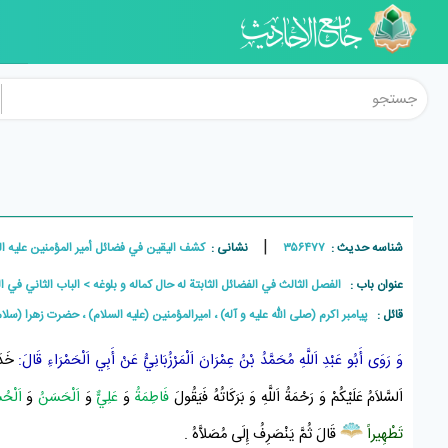
|
شناسه حدیث :
۳۵۶۴۷۷
نشانی :
کشف اليقين في فضائل أمير المؤمنين علیه السلام , ج
عنوان باب :
الفصل الثالث في الفضائل الثابتة له حال كماله و بلوغه
الباب الثاني في ا
قائل :
پيامبر اکرم (صلی الله علیه و آله) ، امیرالمؤمنین (علیه السلام) ، حضرت زهرا (سل
وَ رَوَى
أَبُو عَبْدِ اَللَّهِ مُحَمَّدُ بْنُ عِمْرَانَ اَلْمَرْزُبَانِيُّ
عَنْ
أَبِي اَلْحَمْرَاءِ
قَالَ:
خَدَ
اَلسَّلاَمُ عَلَيْكُمْ وَ رَحْمَةُ اَللَّهِ وَ بَرَكَاتُهُ فَيَقُولَ
فَاطِمَةُ
وَ
عَلِيٌّ
وَ
اَلْحَسَنُ
وَ
اَلْحُس
تَطْهِيراً
قَالَ ثُمَّ يَنْصَرِفُ إِلَى مُصَلاَّهُ
.