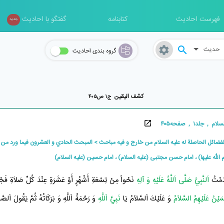
فهرست احادیث
کتابنامه
گفتگو با احادیث
جدید
حدیث
گروه بندی احادیث
کشف اليقين
ج۱ ص۴۰۵
لد۱ , صفحه۴۰۵
لفضائل الحاصلة له عليه السلام من خارج و فيه مباحث
المبحث الحادي و العشرون فيما ورد من طر
ام الله عليها) ، امام حسن مجتبی (علیه السلام) ، امام حسین (علیه السلام)
مْتُ
اَلنَّبِيَّ صَلَّى اَللَّهُ عَلَيْهِ وَ آلِهِ
نَحْواً مِنْ تِسْعَةِ أَشْهُرٍ أَوْ عَشَرَةٍ عِنْدَ كُلِّ صَلاَةِ فَجْ
َيْنُ عَلَيْهِمُ السَّلاَمُ
وَ عَلَيْكَ اَلسَّلاَمُ يَا
نَبِيَّ اَللَّهِ
وَ رَحْمَةُ اَللَّهِ وَ بَرَكَاتُهُ ثُمَّ يَقُولَ اَلصَّل