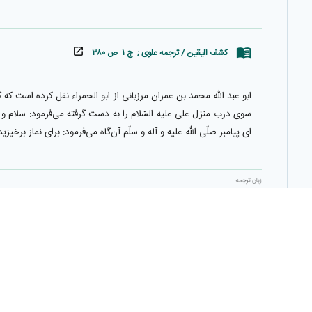
کشف الیقین / ترجمه علوی ; ج ۱ ص ۳۸۰
ابو عبد اللّٰه محمد بن عمران مرزبانى از ابو الحمراء نقل كرده است ك
سوى درب منزل على عليه السّلام را به دست گرفته مى‌فرمود: سلام و در
اى پيامبر صلّى اللّٰه عليه و آله و سلّم آن‌گاه مى‌فرمود: براى نماز بر
زبان ترجمه
فارسی
برای ثبت ترجمه، وارد شوید