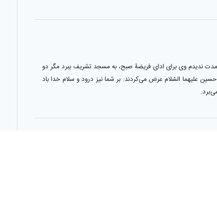
ر اين مدت نديدم وى براى اداى فريضۀ صبح، به مسجد تشريف ببرد مگر دو
حسين عليهما السّلام عرض مى‌كردند: بر شما نيز درود و سلام خدا باد
ى‌برد.