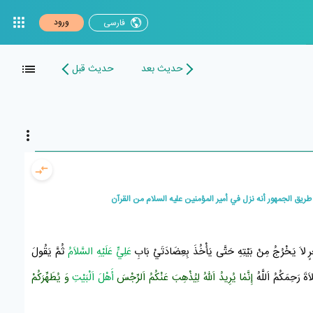
ورود
فارسی
حدیث بعد
حدیث قبل
يق الجمهور أنه نزل في أمير المؤمنين عليه السلام من القرآن
رٍ لاَ يَخْرُجُ مِنْ بَيْتِهِ حَتَّى يَأْخُذَ بِعِضَادَتَيْ بَابِ
عَلِيٍّ عَلَيْهِ السَّلاَمُ
ثُمَّ يَقُولَ
اَةَ رَحِمَكُمُ اَللَّهُ
إِنَّمٰا يُرِيدُ اَللّٰهُ لِيُذْهِبَ عَنْكُمُ اَلرِّجْسَ
أَهْلَ اَلْبَيْتِ
وَ يُطَهِّرَكُمْ