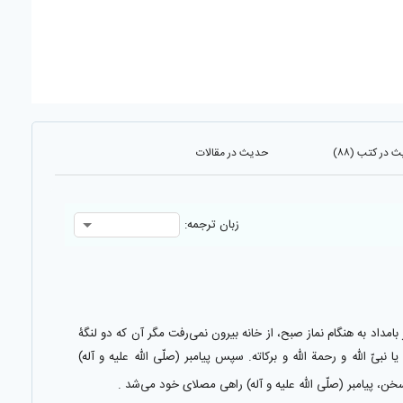
 در کتب (۸۸)
حدیث در مقالات
زبان ترجمه:
ر بامداد به هنگام نماز صبح، از خانه بيرون نمى‌رفت مگر آن كه دو لنگۀ
‌ اللّٰه و رحمة اللّٰه و بركاته. سپس پيامبر (صلّى اللّه عليه و آله)
خن، پيامبر (صلّى اللّه عليه و آله) راهى مصلاى خود مى‌شد .