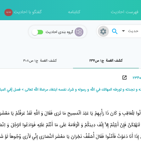
فهرست احادیث
کتابنامه
گفتگو با احادیث
جدید
حدیث
گروه بندی احادیث
كشف الغمة
كشف الغمة
ج۱ ص۲۳۴
ج۱ ص۳۰۸
 نجدته و تورطه المهالك في الله و رسوله و شراء نفسه ابتغاء مرضاة الله تعالى
فصل [في المبا
الُوا
لِلْعَاقِبِ
وَ كَانَ ذَا رَأْيِهِمْ يَا
عَبْدَ اَلْمَسِيحِ
مَا تَرَى فَقَالَ وَ اَللَّهِ لَقَدْ عَرَفْتُمْ يَا مَعْشَر
ْلِكَنَّ فَإِنْ أَبَيْتُمْ إِلاَّ إِلْفَ دِينِكُمْ وَ اَلْإِقَامَةَ عَلَى مَا أَنْتُمْ عَلَيْهِ فَوَادَعُوا اَلرَّجُلَ وَ اِنْص
إِذَا أَنَا دَعَوْتُ فَأَمِّنُوا فَقَالَ أُسْقُفُ
نَجْرَانَ
يَا مَعْشَرَ
اَلنَّصَارَى
إِنِّي لَأَرَى وُجُوهاً لَوْ شَاءَ 