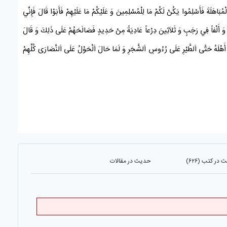
َلْمُبَاهَلَةَ فَأَسْلِمُوا يَكُنْ لَكُمْ مَا
لِلْمُسْلِمِينَ
وَ عَلَيْكُمْ مَا عَلَيْهِمْ فَأَبَوْا قَالَ فَإِنِّي
َ أَلْفاً فِي
رَجَبٍ
وَ ثَلاَثِينَ دِرْعاً عَادِيَةً مِنْ حَدِيدٍ فَصَالَحَهُمْ عَلَى ذَلِكَ وَ قَالَ
َهْلَهُ حَتَّى اَلطَّيْرِ عَلَى رُءُوسِ اَلشَّجَرِ وَ لَمَا حَالَ اَلْحَوْلُ عَلَى
اَلنَّصَارَى
كُلِّهِمْ
در کتب (۶۲۶)
حدیث در مقالات