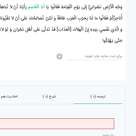
وَجْهِ اَلْأَرْضِ
نَصْرَانِيٌّ
إِلَى
يَوْمِ اَلْقِيَامَةِ
فَقَالُوا يَا
أَبَا اَلْقَاسِمِ
رَأَيْنَا أَنْ لاَ نُبَاهِ
أُنَاجِزُكُمْ فَقَالُوا مَا لَنَا بِحَرْبِ
اَلْعَرَبِ
طَاقَةٌ وَ لَكِنْ نُصَالِحُكَ عَلَى أَنْ لاَ تَغْزُونَا وَ ل
وَ اَلَّذِي نَفْسِي بِيَدِهِ إِنَّ اَلْهَلاَكَ [اَلْعَذَابَ] قَدْ تَدَلَّى عَلَى
أَهْلِ
نَجْرَانَ
وَ لَوْ لاَع
حَتَّى يَهْلِكُوا
.
برای ثبت نمایه، وارد شوید
ترجمه (۰ )
شرح (۰ )
احادیث هم باب 
زبان ترجمه