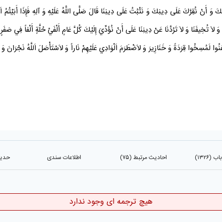
لَكَ وَ أَنْ نُقِرَّكَ عَلَى دِينِكَ وَ نَثْبُتُ عَلَى دِينِنَا قَالَ صَلَّى اللَّهُ عَلَيْهِ وَ آلِهِ فَإِذَا أَبَيْتُمُ ا
اَ تُخِيفَنَا وَ لاَ تَرُدَّنَا عَنْ دِينِنَا عَلَى أَنْ نُؤَدِّيَ إِلَيْكَ كُلَّ عَامٍ أَلْفَيْ حُلَّةٍ أَلْفاً فِي
صَفَرٍ
و
َنُوا لَمُسِخُوا قِرَدَةً وَ خَنَازِيرَ وَ لاَضْطَرَمَ اَلْوَادِي عَلَيْهِمْ نَاراً وَ لاَسْتَأْصَلَ اَللَّهُ
نَجْرَانَ
وَ أ
(۱۳۲۶)
احادیث مرتبط (۷۵)
اطلاعات سندی
حدیث 
هیچ ترجمه ای وجود ندارد