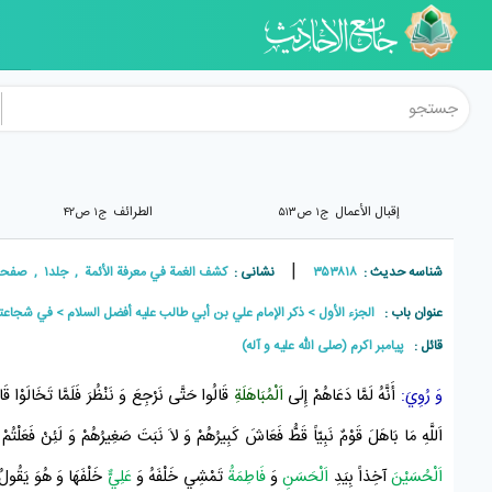
إقبال الأعمال
الطرائف
ج۱ ص۵۱۳
ج۱ ص۴۲
|
شناسه حدیث :
۳۵۳۸۱۸
نشانی :
کشف الغمة في معرفة الأئمة , جلد۱ , صفحه۲۳۴
عنوان باب :
الجزء الأول
ذكر الإمام علي بن أبي طالب عليه أفضل السلام
في شجاعته و
قائل :
پيامبر اکرم (صلی الله علیه و آله)
وَ رُوِيَ:
أَنَّهُ لَمَّا دَعَاهُمْ إِلَى
اَلْمُبَاهَلَةِ
قَالُوا حَتَّى نَرْجِعَ وَ نَنْظُرَ فَلَمَّا تَخَالَوْا قَ
اَللَّهِ مَا بَاهَلَ قَوْمٌ نَبِيّاً قَطُّ فَعَاشَ كَبِيرُهُمْ وَ لاَ نَبَتَ صَغِيرُهُمْ وَ لَئِنْ فَعَلْتُمْ لَتَه
اَلْحُسَيْنَ
آخِذاً بِيَدِ
اَلْحَسَنِ
وَ
فَاطِمَةُ
تَمْشِي خَلْفَهُ وَ
عَلِيٌّ
خَلْفَهَا وَ هُوَ يَقُولُ 