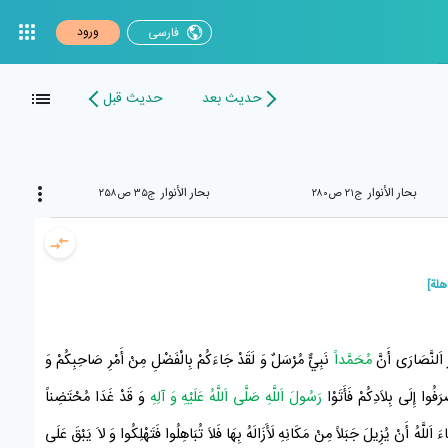
ورود
فارسی
حدیث بعد
حدیث قبل
بحار الأنوار
بحار الأنوار
ج۲۱ ص۲۸۰
ج۳۵ ص۲۵۸
هلة]
َ
اَلنَّصَارَى
أَنَّ
مُحَمَّداً
نَبِيٌّ مُرْسَلٌ وَ لَقَدْ جَاءَكُمْ بِالْفَضْلِ مِنْ أَمْرِ صَاحِبِكُمْ وَ
َرَفُوا إِلَى بِلاَدِكُمْ فَأَتَوْا
رَسُولَ اَللَّهِ صَلَّى اَللَّهُ عَلَيْهِ وَ آلِهِ
وَ قَدْ غَدَا مُحْتَضِناً
اَللَّهُ أَنْ يُزِيلَ جَبَلاً مِنْ مَكَانِهِ لَأَزَالَهُ بِهَا فَلاَ تُبَاهِلُوا فَتَهْلِكُوا وَ لاَ يَبْقَ عَلَى