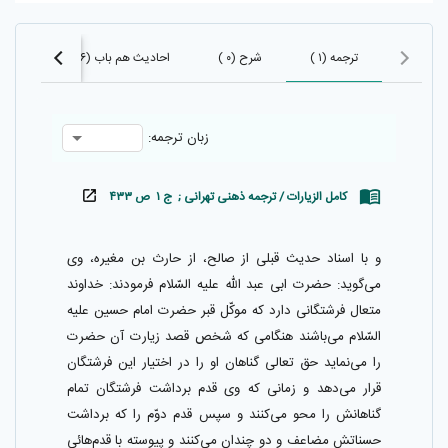
ترجمه (۱ )
شرح (۰ )
احادیث هم باب (۶۶۶)
احاد
زبان ترجمه:
کامل الزیارات / ترجمه ذهنی تهرانی ; ج ۱ ص ۴۳۳
و با اسناد حديث قبلى از صالح، از حارث بن مغيره، وى
مى‌گويد: حضرت ابى عبد اللّٰه عليه السّلام فرمودند: خداوند
متعال فرشتگانى دارد كه موكّل قبر حضرت امام حسين عليه
السّلام مى‌باشند هنگامى كه شخص قصد زيارت آن حضرت
را مى‌نمايد حق تعالى گناهان او را در اختيار اين فرشتگان
قرار مى‌دهد و زمانى كه وى قدم برداشت فرشتگان تمام
گناهانش را محو مى‌كنند و سپس قدم دوّم را كه برداشت
حسناتش مضاعف و دو چندان مى‌كنند و پيوسته با قدم‌هائى