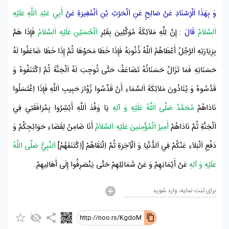
وَ بِهَذَا اَلْإِسْنَادِ عَنْ
صَالِحٍ
عَنِ
اَلْحَرْثِ بْنِ اَلْمُغِيرَةِ
عَنْ
أَبِي عَبْدِ اَللَّهِ عَلَيْهِ
اَلسَّلاَمُ
قَالَ :
إِنَّ لِلَّهِ مَلاَئِكَةً مُوَكَّلِينَ
بِقَبْرِ
اَلْحُسَيْنِ عَلَيْهِ اَلسَّلاَمُ
فَإِذَا هَمَّ
بِزِيَارَتِهِ اَلرَّجُلُ أَعْطَاهُمُ اَللَّهُ ذُنُوبَهُ فَإِذَا خَطَا مَحَوْهَا ثُمَّ إِذَا خَطَا ضَاعَفُوا لَهُ
حَسَنَاتِهِ فَمَا تَزَالُ حَسَنَاتُهُ تَضَاعَفُ حَتَّى تُوجِبَ لَهُ
اَلْجَنَّةَ
ثُمَّ اِكْتَنَفُوهُ وَ
قَدَّسُوهُ وَ يُنَادُونَ مَلاَئِكَةَ اَلسَّمَاءِ أَنْ قَدِّسُوا زُوَّارَ حَبِيبِ اَللَّهِ فَإِذَا اِغْتَسَلُوا
نَادَاهُمْ
مُحَمَّدٌ صَلَّى اَللَّهُ عَلَيْهِ وَ آلِهِ
يَا وَفْدَ اَللَّهِ أَبْشِرُوا بِمُرَافَقَتِي فِي
اَلْجَنَّةِ
ثُمَّ نَادَاهُمْ
أَمِيرُ اَلْمُؤْمِنِينَ عَلَيْهِ اَلسَّلاَمُ
أَنَا ضَامِنٌ لِقَضَاءِ حَوَائِجِكُمْ وَ
دَفْعِ اَلْبَلاَءِ عَنْكُمْ فِي اَلدُّنْيَا وَ اَلْآخِرَةِ ثُمَّ اِلْتَقَاهُمْ [اِكْتَنَفَهُمُ]
اَلنَّبِيُّ صَلَّى اللَّهُ
عَلَيْهِ وَ آلِهِ
عَنْ أَيْمَانِهِمْ وَ عَنْ شَمَائِلِهِمْ حَتَّى يَنْصَرِفُوا إِلَى أَهَالِيهِمْ.
برای ثبت نمایه، وارد شوید
http://noo.rs/KgdoM