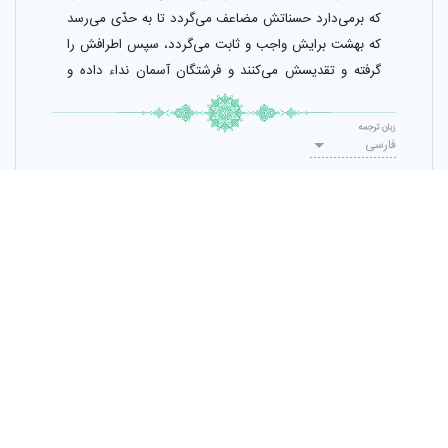
كه برمى‌دارد حسناتش مضاعف مى‌گردد تا به حدّى مى‌رسد
كه بهشت برايش واجب و ثابت مى‌گردد، سپس اطرافش را
گرفته و تقديسش مى‌كنند و فرشتگان آسمان نداء داده و
مى‌گويند: زوّار دوست دوست خدا را تقديس نمائيد. و وقتى
زوّار غسل كردند حضرت محمّد صلّى اللّٰه عليه و آله و سلّم
زبان ترجمه
فارسی
ايشان را مورد نداء قرار داده و مى‌فرمايد: اى مسافران خدا!
بشارت باد بر شما كه در بهشت با من هستيد. سپس امير
المؤمنين عليه السّلام به ايشان نداء نموده و مى‌فرمايد: من
برای ثبت ترجمه، وارد شوید
ضامنم كه حوائج شما را بر آورده نموده و بلاء را در دنيا و
آخرت از شما دفع كنم، سپس پيامبر اكرم صلّى اللّٰه عليه و آله
و سلّم با ايشان از طرف راست و چپ ملاقات فرموده تا
بالأخره به اهل خود بازگردند.
ثبت ترجمه
حقوق مادی و معنوی این پایگاه متعلق به
مرکز تحقیقات کامپیوتری علوم اسلامی
است