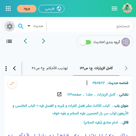
ورود
فارسی
حدیث
گروه بندی احادیث
كامل الزيارات
تهذيب الأحكام
الوافي
ج۱ ص۱۲۶
ج۶ ص۴۷
ج۱۴ ص۱۴۷۱
|
شناسه حدیث :
۳۵۲۵۷۶
نشانی :
کامل الزيارات , جلد۱ , صفحه۱۲۶
عنوان باب :
الباب الثالث عشر فضل الفرات و شربه و الغسل فيه
الباب الخامس و
الأربعون ثواب من زار الحسين عليه السلام و عليه خوف
قائل :
امام صادق (علیه السلام)