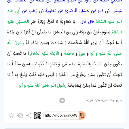
حَدَّثَنِي
حَكِيمُ بْنُ دَاوُدَ بْنِ حَكِيمٍ اَلسَّرَّاجُ
عَنْ
سَلَمَةَ بْنِ اَلْخَطَّابِ
عَنْ
مُوسَى بْنِ عُمَرَ
عَنْ
حَسَّانَ اَلْبَصْرِيِّ
عَنْ
مُعَاوِيَةَ بْنِ وَهْبٍ
عَنْ
أَبِي عَبْدِ
اَللَّهِ عَلَيْهِ اَلسَّلاَمُ
قَالَ قَالَ :
يَا
مُعَاوِيَةُ
لاَ تَدَعْ زِيَارَةَ قَبْرِ
اَلْحُسَيْنِ عَلَيْهِ
اَلسَّلاَمُ
لِخَوْفٍ فَإِنَّ مَنْ تَرَكَهُ رَأَى مِنَ اَلْحَسْرَةِ مَا يَتَمَنَّى أَنَّ قَبْرَهُ كَانَ عِنْدَهُ
أَ مَا تُحِبُّ أَنْ يَرَى اَللَّهُ شَخْصَكَ وَ سَوَادَكَ فِيمَنْ يَدْعُو لَهُ
رَسُولُ اَللَّهِ
صَلَّى اَللَّهُ عَلَيْهِ وَ آلِهِ
وَ
عَلِيٌّ
وَ
فَاطِمَةُ
وَ
اَلْأَئِمَّةُ عَلَيْهِ اَلسَّلاَمُ
أَ مَا تُحِبُّ أَنْ
تَكُونَ مِمَّنْ يَنْقَلِبُ بِالْمَغْفِرَةِ لِمَا مَضَى وَ يُغْفَرُ لَهُ ذُنُوبُ سَبْعِينَ سَنَةً أَ مَا
تُحِبُّ أَنْ تَكُونَ مِمَّنْ يَخْرُجُ مِنَ اَلدُّنْيَا وَ لَيْسَ عَلَيْهِ ذَنْبٌ يُتْبَعُ بِهِ أَ مَا
تُحِبُّ أَنْ تَكُونَ غَداً مِمَّنْ يُصَافِحُهُ
رَسُولُ اَللَّهِ صَلَّى اَللَّهُ عَلَيْهِ وَ آلِهِ
.
برای ثبت نمایه، وارد شوید
http://noo.rs/jrKAW