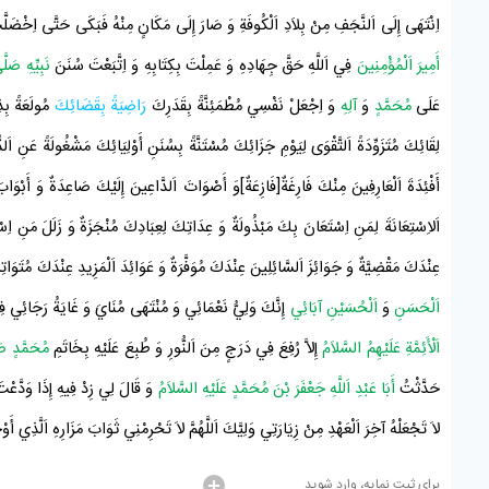
اِنْتَهَى إِلَى
اَلنَّجَفِ
مِنْ بِلاَدِ
اَلْكُوفَةِ
وَ صَارَ إِلَى مَكَانٍ مِنْهُ فَبَكَى حَتَّى اِخْضَلَّتْ ل
أَمِيرَ اَلْمُؤْمِنِينَ
فِي اَللَّهِ حَقَّ جِهَادِهِ وَ عَمِلْتَ
بِكِتَابِهِ
وَ اِتَّبَعْتَ سُنَنَ
نَبِيِّهِ صَلَّ
عَلَى
مُحَمَّدٍ
وَ
آلِهِ
وَ اِجْعَلْ نَفْسِي مُطْمَئِنَّةً بِقَدَرِكَ
رَاضِيَةً
بِقَضَائِكَ
مُولَعَةً بِذ
لِقَائِكَ مُتَزَوِّدَةً اَلتَّقْوَى لِيَوْمِ جَزَائِكَ مُسْتَنَّةً بِسُنَنِ أَوْلِيَائِكَ مَشْغُولَةً عَنِ اَل
أَفْئِدَةَ اَلْعَارِفِينَ مِنْكَ فَارِغَةٌ[فَازِعَةٌ]وَ أَصْوَاتَ اَلدَّاعِينَ إِلَيْكَ صَاعِدَةٌ وَ أَبْو
اَلاِسْتِعَانَةَ لِمَنِ اِسْتَعَانَ بِكَ مَبْذُولَةٌ وَ عِدَاتِكَ لِعِبَادِكَ مُنْجَزَةٌ وَ زَلَلَ مَنِ اِسْت
عِنْدَكَ مَقْضِيَّةٌ وَ جَوَائِزَ اَلسَّائِلِينَ عِنْدَكَ مُوَفَّرَةٌ وَ عَوَائِدَ اَلْمَزِيدِ عِنْدَكَ مُتَوَات
اَلْحَسَنِ
وَ
اَلْحُسَيْنِ
آبَائِي
إِنَّكَ وَلِيُّ نَعْمَائِي وَ مُنْتَهَى مُنَايَ وَ غَايَةُ رَجَائِي ف
اَلْأَئِمَّةِ عَلَيْهِمُ السَّلاَمُ
إِلاَّ رُفِعَ فِي دَرَجٍ مِنَ اَلنُّورِ وَ طُبِعَ عَلَيْهِ بِخَاتَمِ
مُحَمَّدٍ صَل
حَدَّثْتُ
أَبَا عَبْدِ اَللَّهِ جَعْفَرَ بْنَ مُحَمَّدٍ عَلَيْهِ السَّلاَمُ
وَ قَالَ لِي زِدْ فِيهِ إِذَا وَدَّعْت
لاَ تَجْعَلْهُ آخِرَ اَلْعَهْدِ مِنْ زِيَارَتِي وَلِيَّكَ اَللَّهُمَّ لاَ تَحْرِمْنِي ثَوَابَ مَزَارِهِ اَلَّذِي أَوْ
برای ثبت نمایه، وارد شوید