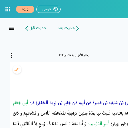
ورود
فارسی
حدیث بعد
حدیث قبل
بحار الأنوار
ج۹۷ ص۲۶۶
يُّ بْنُ سَيْفِ بْنِ عَمِيرَةَ
عَنْ
أَبِيهِ
عَنْ
جَابِرِ بْنِ يَزِيدَ اَلْجُعْفِيِّ
عَنْ
أَبِي جَعْفَرٍ
مَ بِالْبَادِيَةِ فَلَبِثَ بِهَا عِدَّةَ سِنِينَ كَرَاهِيَةً لِمُخَالَطَةِ اَلنَّاسِ وَ مُلاَقَاتِهِمْ وَ كَانَ
عِرَاقِ
لِزِيَارَةِ
أَمِيرِ اَلْمُؤْمِنِينَ
وَ أَنَا مَعَهُ وَ لَيْسَ مَعَنَا ذُو رُوحٍ إِلاَّ اَلنَّاقَتَيْنِ فَلَمَّا