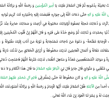
ِحْيَتُهُ بِدُمُوعِهِ ثُمَّ قَالَ اَلسَّلاَمُ عَلَيْكَ يَا
أَمِيرَ اَلْمُؤْمِنِينَ
وَ رَحْمَةُ اَللَّهِ وَ بَرَكَاتُهُ اَلس
ى اَللَّهُ عَلَيْهِ وَ آلِهِ
حَتَّى دَعَاكَ اَللَّهُ إِلَى جِوَارِهِ فَقَبَضَكَ إِلَيْهِ بِاخْتِيَارِهِ لَكَ كَرِيمَ ثَوَابِهِ وَ
ِكْرِكَ وَ دُعَائِكَ مُحِبَّةً لِصَفْوَةِ أَوْلِيَائِكَ مَحْبُوبَةً فِي أَرْضِكَ وَ سَمَائِكَ صَابِرَةً عِنْدَ نُزُو
دُّنْيَا بِحَمْدِكَ وَ ثَنَائِكَ ثُمَّ وَضَعَ خَدَّهُ عَلَى قَبْرِهِ وَ قَالَ اَللَّهُمَّ إِنَّ قُلُوبَ اَلْمُخْبِتِينَ إِل
َابَ اَلْإِجَابَةِ مُفَتَّحَةٌ- وَ دَعْوَةَ مَنْ نَاجَاكَ مُسْتَجَابَةٌ وَ تَوْبَةَ مَنْ أَنَابَ إِلَيْكَ مَقْبُولَةٌ
َقَالَكَ مُقَالَةٌ وَ أَعْمَالَ اَلْعَامِلِينَ لَدَيْكَ مَحْفُوظَةٌ وَ أَرْزَاقَ اَلْخَلاَئِقِ مِنْ لَدُنْكَ نَازِلَةٌ وَ
ِرَةٌ وَ مَوَائِدَ اَلْمُسْتَطْعِمِينَ مُعَدَّةٌ وَ مَنَاهِلَ اَلظِّمَاءِ لَدَيْكَ مُتْرَعَةٌ اَللَّهُمَّ فَاسْتَجِبْ دُعَائ
ِي مُنْقَلَبِي وَ مَثْوَايَ قَالَ
جَابِرٌ
قَالَ لِيَ
اَلْبَاقِرُ عَلَيْهِ السَّلاَمُ
مَا قَالَ هَذَا اَلْكَلاَمَ وَ لاَ دَعَا 
َّى اللَّهُ عَلَيْهِ وَ آلِهِ
وَ كَانَ مَحْفُوظاً لَهُ حَتَّى يُسَلَّمَ إِلَى
قَائِمِ آلِ مُحَمَّدٍ عَلَيْهِمُ السَّلاَم
َ أَحَداً مِنَ
اَلْأَئِمَّةِ
فَقُلْ اَلسَّلاَمُ عَلَيْكَ أَيُّهَا اَلْإِمَامُ وَ رَحْمَةُ اَللَّهِ وَ بَرَكَاتُهُ أَسْتَوْدِعُكَ اَللَّه
جَبْتَ لَهُ وَ يَسِّرْ لَنَا اَلْعَوْدَ إِنْ شَاءَ اَللَّهُ تَعَالَى
.