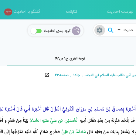
فهرست احادیث
کتابنامه
گفتگو با احادیث
جدید
حدیث
گروه بندی احادیث
فرحة الغري
ج۱ ص۴۳
بي طالب عليه السلام في النجف , جلد۱ , صفحه۴۳
خْبَرَنَا
إِسْحَاقُ بْنُ مُحَمَّدِ بْنِ مَرْوَانَ اَلْكُوفِيُّ اَلْغَزَّالُ
قَالَ أَخْبَرَنَا
أَبِي
قَالَ أَخْبَرَنَا
عَلِ
َدِ اِتَّخَذَ مَنْزِلَهُ مِنْ بَعْدِ مَقْتَلِ أَبِيهِ
اَلْحُسَيْنِ بْنِ عَلِيٍّ عَلَيْهِ السَّلاَمُ
بَيْتاً مِنْ شَعْرٍ وَ أَقَا
لاَ يُشْعَرُ بِذَلِكَ مِنْ فِعْلِهِ قَالَ
مُحَمَّدُ بْنُ عَلِيٍّ
فَخَرَجَ سَلاَمُ اَللَّهِ عَلَيْهِ مُتَوَجِّهاً إِلَى
اَلْ