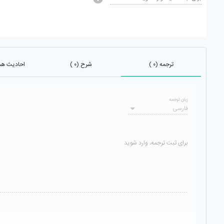
ترجمه (۰ )
شرح (۰ )
احادیث هم ب
زبان ترجمه
فارسی
برای ثبت ترجمه، وارد شوید