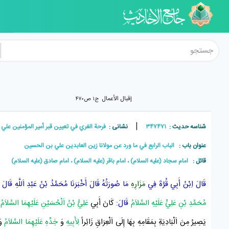
إقبال الأعمال
ج۱ ص۴۷۰
|
شناسه حدیث :
۳۴۷۴۷۱
نشانی :
فرحة الغري في تعيين قبر أمير المؤمنين علي بن أ
عنوان باب :
الباب الرابع في ما ورد عن مولانا زين العابدين علي بن الحسين
قائل :
امام سجاد (علیه السلام) ، امام باقر (علیه السلام) ، امام صادق (علیه السلام)
قَالَ
اِبْنُ أَبِي قُرَّةَ
فِي
مَزَارِهِ
مَا صُورَتُهُ قَالَ أَخْبَرَنَا
مُحَمَّدُ بْنُ عَبْدِ اَللَّهِ
قَالَ أَ
مُحَمَّدِ بْنِ عَلِيٍّ عَلَيْهِ السَّلاَمُ
قَالَ:
كَانَ أَبِي
عَلِيُّ بْنُ اَلْحُسَيْنِ عَلَيْهِمَا السَّلاَمُ
ق
يَصِيرُ مِنَ اَلْبَادِيَةِ بِمَقَامِهِ بِهَا إِلَى
اَلْعِرَاقِ
زَائِراً
لِأَبِيهِ
وَ
جَدِّهِ عَلَيْهِمَا السَّلاَمُ
وَ 