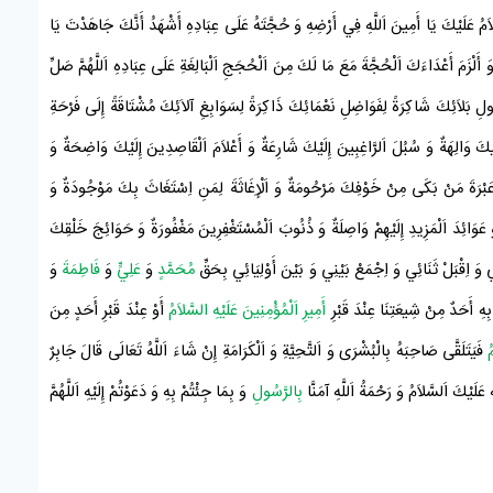
َّلاَمُ عَلَيْكَ يَا أَمِينَ اَللَّهِ فِي أَرْضِهِ وَ حُجَّتَهُ عَلَى عِبَادِهِ أَشْهَدُ أَنَّكَ جَاهَدْتَ يَا
 أَلْزَمَ أَعْدَاءَكَ اَلْحُجَّةَ مَعَ مَا لَكَ مِنَ اَلْحُجَجِ اَلْبَالِغَةِ عَلَى عِبَادِهِ اَللَّهُمَّ صَلِّ
لِ بَلاَئِكَ شَاكِرَةً لِفَوَاضِلِ نَعْمَائِكَ ذَاكِرَةً لِسَوَابِغِ آلاَئِكَ مُشْتَاقَةً إِلَى فَرْحَةِ
َيْكَ وَالِهَةٌ وَ سُبُلَ اَلرَّاغِبِينَ إِلَيْكَ شَارِعَةٌ وَ أَعْلاَمَ اَلْقَاصِدِينَ إِلَيْكَ وَاضِحَةٌ وَ
 وَ عَبْرَةَ مَنْ بَكَى مِنْ خَوْفِكَ مَرْحُومَةٌ وَ اَلْإِغَاثَةَ لِمَنِ اِسْتَغَاثَ بِكَ مَوْجُودَةٌ وَ
 عَوَائِدَ اَلْمَزِيدِ إِلَيْهِمْ وَاصِلَةٌ وَ ذُنُوبَ اَلْمُسْتَغْفِرِينَ مَغْفُورَةٌ وَ حَوَائِجَ خَلْقِكَ
ِي وَ اِقْبَلْ ثَنَائِي وَ اِجْمَعْ بَيْنِي وَ بَيْنَ أَوْلِيَائِي بِحَقِّ
مُحَمَّدٍ
وَ
عَلِيٍّ
وَ
فَاطِمَةَ
وَ
بِهِ أَحَدٌ مِنْ
شِيعَتِنَا
عِنْدَ
قَبْرِ
أَمِيرِ اَلْمُؤْمِنِينَ عَلَيْهِ السَّلاَمُ
أَوْ عِنْدَ قَبْرِ أَحَدٍ مِنَ
ُ
فَيَتَلَقَّى صَاحِبَهُ بِالْبُشْرَى وَ اَلتَّحِيَّةِ وَ اَلْكَرَامَةِ إِنْ شَاءَ اَللَّهُ تَعَالَى قَالَ
جَابِرٌ
َ عَلَيْكَ اَلسَّلاَمُ وَ رَحْمَةُ اَللَّهِ آمَنَّا
بِالرَّسُولِ
وَ بِمَا جِئْتُمْ بِهِ وَ دَعَوْتُمْ إِلَيْهِ اَللَّهُمَّ