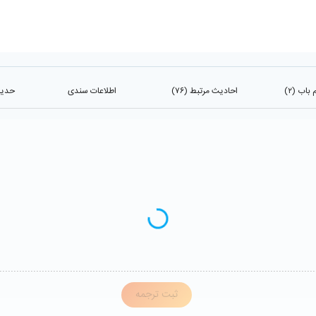
اب (۲)
احادیث مرتبط (۷۶)
اطلاعات سندی
حدیث 
ثبت ترجمه