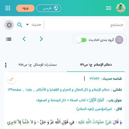
ورود
فارسی
حدیث
گروه بندی احادیث
دعائم الإسلام
مستدرك الوسائل
ج۱ ص۱۴۹
ج۱ ص۴۵۹
|
شناسه حدیث :
۳۱۷۰۹۶
نشانی :
دعائم الإسلام و ذکر الحلال و الحرام و القضایا و الأحکام , جلد۱ , صفحه۱۴۹
عنوان باب :
اَلْجُزْءُ اَلْأَوَّلُ
كتاب الصلاة
ذكر الجماعة و الصفوف
قائل :
امیرالمؤمنین (علیه السلام)
وَ قَالَ
عَلِيٌّ صَلَوَاتُ اللَّهِ عَلَيْهِ
:
فِي قَوْلِ اَللَّهِ عَزَّ وَ جَلَّ -
وَ لاٰ جُنُباً إِلاّٰ عٰابِرِي