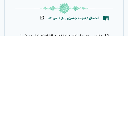
الخصال / ترجمه جعفری ; ج ۲ ص ۱۱۷
12-حمّاد بن عمرو از امام صادق(عليه السّلام)و او از پدرش از
على بن ابى طالب(عليه السّلام)نقل مى‌كند كه پيامبر(صلّى
الله عليه و آله)در وصيتى به او فرمود:يا على!هشت نفرند كه
اگر مورد اهانت واقع شوند،كسى را جز خود سرزنش
نكنند:كسى كه ناخوانده به مهمانى رود،و كسى كه به صاحب
خانه فرمان دهد،و كسى كه از دشمنانش طلب خير كند و
كسى كه از افراد لئيم بخشش بخواهد،و كسى كه به سرّى كه
ميان دو نفر است وارد شود در حالى كه آنها او را وارد
نكرده‌اند،و كسى كه سلطان را سبك بشمارد،و كسى كه در
مجلسى بنشيند كه اهل آن نيست،و كسى كه سخنى به كسى
گويد كه از او نمى‌شنود.