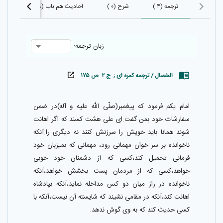
ترجمه (۴ )
شرح (۰ )
احادیث هم باب (۴۵۸)
اح
زبان ترجمه:
الخصال / ترجمه کمره ای ; ج ۲ ص ۱۷۵
امام يكم فرمود كه پيغمبر(صلّى الله عليه و آله)در ضمن
سفارشات خود بمن گفت.اى على هشت كسند كه اگر اهانت
شوند همانا بايد خويش را سرزنش كنند نه ديگرى را.آنكه
ناخوانده بر سر خوان مهمانى رود، مهمانى كه بميزبان خود
فرمانى تحميل كند،كسى كه از دشمنان خود خوبى
خواهد،كسى كه از مردمان پست بخشش خواهد،آنكه
ناخوانده در راز ميان دو كس مداخله نمايد،آنكه بپادشاه
اهانت كند،آنكه در مقامى نشيند كه شايسته آن نيست،آنكه با
كسى حديث كند كه به وى گوش ندهد.