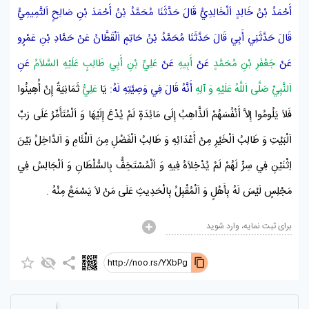
أَحْمَدُ بْنُ خَالِدٍ اَلْخَالِدِيُّ
قَالَ حَدَّثَنَا
مُحَمَّدُ بْنُ أَحْمَدَ بْنِ صَالِحٍ اَلتَّمِيمِيُّ
قَالَ حَدَّثَنِي
أَبِي
قَالَ حَدَّثَنَا
مُحَمَّدُ بْنُ حَاتِمٍ اَلْقَطَّانُ
عَنْ
حَمَّادِ بْنِ عَمْرٍو
عَنْ
جَعْفَرِ بْنِ مُحَمَّدٍ
عَنْ
أَبِيهِ
عَنْ
عَلِيِّ بْنِ أَبِي طَالِبٍ عَلَيْهِ السَّلاَمُ
عَنِ
اَلنَّبِيِّ صَلَّى اَللَّهُ عَلَيْهِ وَ آلِهِ
أَنَّهُ قَالَ فِي وَصِيَّتِهِ لَهُ:
يَا
عَلِيُّ
ثَمَانِيَةٌ إِنْ أُهِينُوا
فَلاَ يَلُومُوا إِلاَّ أَنْفُسَهُمْ اَلذَّاهِبُ إِلَى مَائِدَةٍ لَمْ يُدْعَ إِلَيْهَا وَ اَلْمُتَأَمِّرُ عَلَى رَبِّ
اَلْبَيْتِ وَ طَالِبُ اَلْخَيْرِ مِنْ أَعْدَائِهِ وَ طَالِبُ اَلْفَضْلِ مِنَ اَللِّئَامِ وَ اَلدَّاخِلُ بَيْنَ
اِثْنَيْنِ فِي سِرٍّ لَهُمْ لَمْ يُدْخِلاَهُ فِيهِ وَ اَلْمُسْتَخِفُّ بِالسُّلْطَانِ وَ اَلْجَالِسُ فِي
مَجْلِسٍ لَيْسَ لَهُ بِأَهْلٍ وَ اَلْمُقْبِلُ بِالْحَدِيثِ عَلَى مَنْ لاَ يَسْمَعُ مِنْهُ .
برای ثبت نمایه، وارد شوید
http://noo.rs/YXbPg