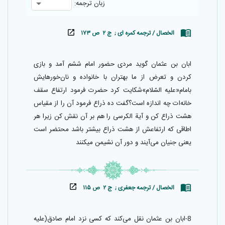
زبان ترجمه:
الخصال / ترجمه کمره ای ; ج ۲ ص ۱۷۳
ابان بن عثمان گويد مردى حضور امام ششم آمد و بازى
كردن و تعرض از ما بهتران با خانواده و نان‌خورهايش
بامام«عليه السّلام»شكايت كرد حضرت فرمود ارتفاع سقف
خانه‌ات چه اندازه است‌؟گفت ده ذراع فرمود آن را از مقياس
هشت ذراع كن و آية الكرسى را هم بر آن نقش كن زيرا هر
اطاقى كه ارتفاعش از هشت ذراع بيشتر باشد محتضر است
يعنى جنيان مى‌آيند و دور آن نشيمن ميكنند
الخصال / ترجمه جعفری ; ج ۲ ص ۱۱۵
8-ابان بن عثمان نقل مى‌كند كه كسى نزد امام صادق(عليه