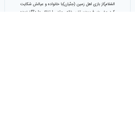
السّلام)از بازى اهل زمين (جنّيان)با خانواده و عيالش شكايت
كرد،حضرت فرمود:سقف خانه چقدر ارتفاع دارد؟گفت:ده
ذراع،فرمود:آن را هشت ذراع كن همان گونه كه دور مى‌زنى
و آية الكرسى را بر آن بنويس،زيرا كه هر خانه‌اى كه سقف آن
بيش از هشت ذراع باشد، محل حضور جنّ‌ مى‌شود و در
آنجا ساكن مى‌شوند.
الخصال / ترجمه فهری ; ج ۲ ص ۴۷۳
8-ابان بن عثمان گويد:مردى بخدمت امام صادق(عليه
السّلام)شكايت آورد كه جنيان با خانواده و عيالات من بازى
ميكنند،حضرت فرمود سقف اطاقت چه اندازه است‌؟گفت:ده
ذراع،فرمود اطاق را بارتفاع هشت ذراع اندازه بگير و آية
الكرسى را بر دور آن بنويس زيرا هر اطاقى كه سقفش از
هشت ذراع بيشتر باشد محل حضور جنيان و نشيمنگاه آنان