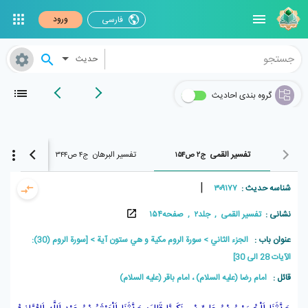
ورود
فارسی
حدیث
گروه بندی احادیث
تفسير القمی
تفسیر البرهان
بحار ا
ج۲ ص۱۵۴
ج۴ ص۳۴۴
|
شناسه حدیث :
۳۰۹۱۷۷
نشانی :
تفسير القمی , جلد۲ , صفحه۱۵۴
عنوان باب :
الجزء الثاني
سورة الروم مكية و هي ستون آية
[سورة الروم (30):
الآیات 28 الی 30]
قائل :
امام رضا (علیه السلام) ، امام باقر (علیه السلام)