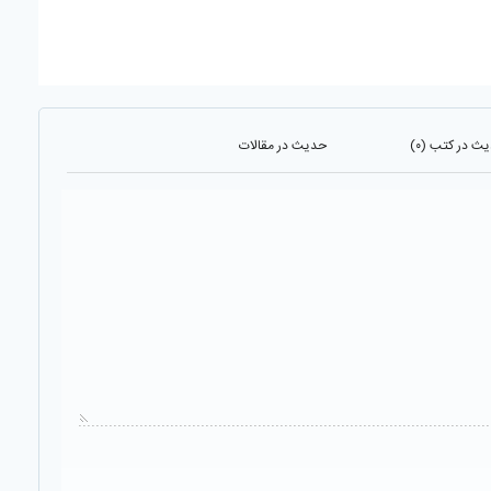
ث در کتب (۰)
حدیث در مقالات