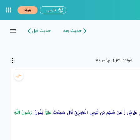
ورود
فارسی
حدیث بعد
حدیث قبل
شواهد التنزيل
ج۲ ص۱۶۸
ي عَيَّاشٍ
] عَنْ
سُلَيْمِ بْنِ قَيْسٍ اَلْعَامِرِيِّ
قَالَ سَمِعْتُ
عَلِيّاً
يَقُولُ:
رَسُولُ اَللَّهِ