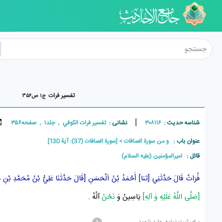
تفسير فرات
ج۱ ص۳۵۶
|
شناسه حدیث :
۳۰۸۱۱۶
نشانی :
تفسير فرات الکوفي , جلد۱ , صفحه۳۵۶
عنوان باب :
و من سورة الصافات
[سورة الصافات (37): آیة 130]
قائل :
امیرالمؤمنین (علیه السلام)
فُرَاتٌ
قَالَ حَدَّثَنِي [ثنا]
أَحْمَدُ بْنُ اَلْحَسَنِ
[قَالَ حَدَّثَنَا
عَلِيُّ بْنُ مُحَمَّدِ بْنِ م
[صَلَّى اللَّهُ عَلَيْهِ وَ آلِهِ]
يَاسِينُ وَ
نَحْنُ
آلُهُ .