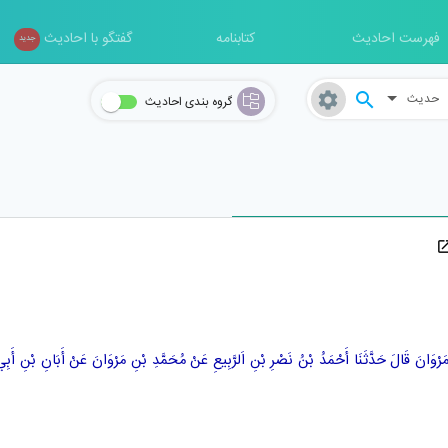
فهرست احادیث
کتابنامه
گفتگو با احادیث
جدید
حدیث
گروه بندی احادیث
َرْوَانَ
قَالَ حَدَّثَنَا
أَحْمَدُ بْنُ نَصْرِ بْنِ اَلرَّبِيعِ
عَنْ
مُحَمَّدِ بْنِ مَرْوَانَ
عَنْ
أَبَانِ بْنِ أَبِ