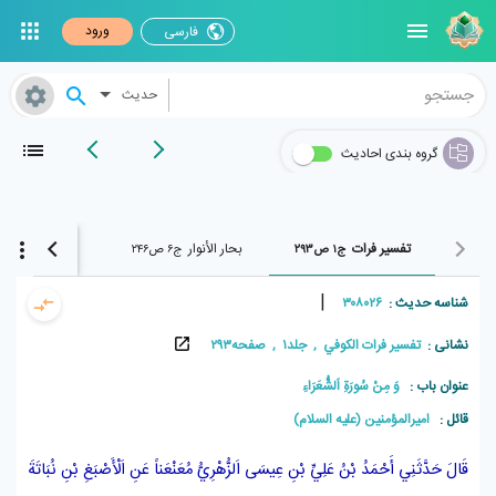
ورود
فارسی
حدیث
گروه بندی احادیث
تفسير فرات
بحار الأنوار
بحار الأنوار
ج۱ ص۲۹۳
ج۶ ص۲۴۶
ج۶۵ ص۶۰
|
شناسه حدیث :
۳۰۸۰۲۶
نشانی :
تفسير فرات الکوفي , جلد۱ , صفحه۲۹۳
عنوان باب :
وَ مِنْ سُورَةِ اَلشُّعَرَاءِ
قائل :
امیرالمؤمنین (علیه السلام)
قَالَ حَدَّثَنِي
أَحْمَدُ بْنُ عَلِيِّ بْنِ عِيسَى اَلزُّهْرِيُّ
مُعَنْعَناً عَنِ
اَلْأَصْبَغِ بْنِ نُبَاتَةَ