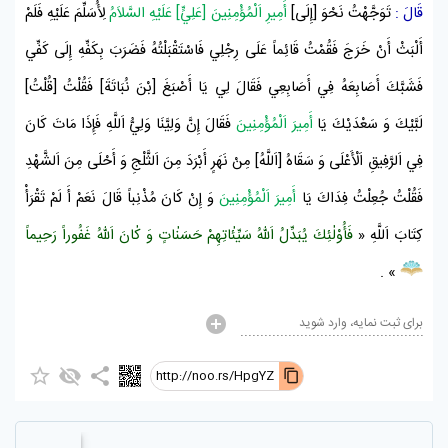
قَالَ :
تَوَجَّهْتُ نَحْوَ [إِلَى]
أَمِيرِ اَلْمُؤْمِنِينَ [عَلِيٍّ] عَلَيْهِ السَّلاَمُ
لِأُسَلِّمَ عَلَيْهِ فَلَمْ
أَلْبَثْ أَنْ خَرَجَ فَقُمْتُ قَائِماً عَلَى رِجْلِي فَاسْتَقْبَلْتُهُ فَضَرَبَ بِكَفِّهِ إِلَى كَفِّي
فَشَبَّكَ أَصَابِعَهُ فِي أَصَابِعِي فَقَالَ لِي يَا
أَصْبَغَ [بْنَ نُبَاتَةَ]
فَقُلْتُ [قُلْتُ]
لَبَّيْكَ وَ سَعْدَيْكَ يَا
أَمِيرَ اَلْمُؤْمِنِينَ
فَقَالَ إِنَّ وَلِيَّنَا وَلِيُّ اَللَّهِ فَإِذَا مَاتَ كَانَ
فِي اَلرَّفِيقِ اَلْأَعْلَى وَ سَقَاهُ [اَللَّهُ] مِنْ نَهَرٍ أَبْرَدَ مِنَ اَلثَّلْجِ وَ أَحْلَى مِنَ اَلشَّهْدِ
فَقُلْتُ جُعِلْتُ فِدَاكَ يَا
أَمِيرَ اَلْمُؤْمِنِينَ
وَ إِنْ كَانَ مُذْنِباً قَالَ نَعَمْ أَ لَمْ تَقْرَأْ
كِتَابَ اَللَّهِ
«
فَأُوْلٰئِكَ يُبَدِّلُ اَللّٰهُ سَيِّئٰاتِهِمْ حَسَنٰاتٍ وَ كٰانَ اَللّٰهُ غَفُوراً رَحِيماً
.
»
برای ثبت نمایه، وارد شوید
http://noo.rs/HpgYZ