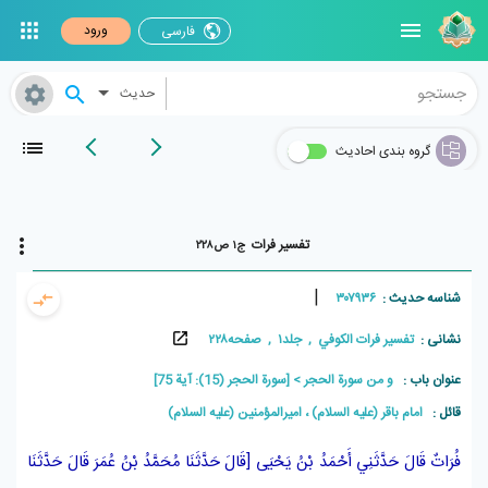
ورود
فارسی
حدیث
گروه بندی احادیث
تفسير فرات
ج۱ ص۲۲۸
|
شناسه حدیث :
۳۰۷۹۳۶
نشانی :
تفسير فرات الکوفي , جلد۱ , صفحه۲۲۸
عنوان باب :
و من سورة الحجر
[سورة الحجر (15): آیة 75]
قائل :
امام باقر (علیه السلام) ، امیرالمؤمنین (علیه السلام)
فُرَاتٌ
قَالَ حَدَّثَنِي
أَحْمَدُ بْنُ يَحْيَى
[قَالَ حَدَّثَنَا
مُحَمَّدُ بْنُ عُمَرَ
قَالَ حَدَّثَنَا