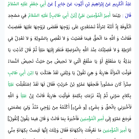
عَبْدُ اَلْكَرِيمِ
عَنْ
إِبْرَاهِيمَ بْنِ أَيُّوبَ
عَنْ
جَابِرٍ
] عَنْ
أَبِي جَعْفَرٍ عَلَيْهِ السَّلاَمُ
قَالَ :
بَيْنَمَا
أَمِيرُ اَلْمُؤْمِنِينَ عَلِيُّ [بْنُ أَبِي طَالِبٍ] عَلَيْهِ السَّلاَمُ
فِي
مَسْجِدِ
اَلْكُوفَةِ
إِذْ أَتَتْهُ اِمْرَأَةٌ تَسْتَعْدِي عَلَى زَوْجِهَا فَقَضَى لِزَوْجِهَا عَلَيْهَا فَغَضِبَتْ
فَقَالَتْ وَ اَللَّهِ مَا اَلْحَقُّ فِيمَا قَضَيْتَ وَ لاَ تَقْضِي بِالسَّوِيَّةِ وَ لاَ تَعْدِلُ فِي
اَلرَّعِيَّةِ وَ لاَ قَضِيَّتُكَ عِنْدَ اَللَّهِ بِالْمَرْضِيَّةِ فَنَظَرَ إِلَيْهَا مَلِيّاً ثُمَّ قَالَ كَذَبْتِ يَا
بَذِيَّةُ يَا سَلَعْلَعُ أَوْ يَا سَلْقَعُ اَلَّتِي لاَ تَحِيضُ مِنْ حَيْثُ تَحِيضُ اَلنِّسَاءُ
فَوَلَّتِ اَلْمَرْأَةُ هَارِبَةً وَ هِيَ تَقُولُ يَا وَيْلَتِي لَقَدْ هَتَكْتِ يَا
اِبْنَ أَبِي طَالِبٍ
سِتْراً كَانَ مَسْتُوراً فَلَحِقَهَا
عَمْرُو بْنُ حُرَيْثٍ
فَقَالَ لَهَا لَقَدْ اِسْتَقْبَلْتِ
عَلِيّاً
بِكَلاَمٍ سَرَّنِي ثُمَّ إِنَّهُ نَزَعَكِ بِكَلِمَةٍ فَوَلَّيْتِ هَارِبَةً قَالَتْ إِنَّ
عَلِيّاً
وَ اَللَّهِ
لَأَخْبَرَنِي بِالْحَقِّ وَ بِشَيْءٍ [و شَيْءٍ] أَكْتُمُهُ مِنْ زَوْجِي مُنْذُ وَلِيَ عِصْمَتِي
فَرَجَعَ
عَمْرٌو
إِلَى
أَمِيرِ اَلْمُؤْمِنِينَ
فَأَخْبَرَهُ بِمَا قَالَتْ وَ قَالَ فِيمَا يَقُولُ [تَقُولُ]
يَا
أَمِيرَ اَلْمُؤْمِنِينَ
مَا نَعْرِفُكَ بِالْكِهَانَةِ فَقَالَ وَيْلَكَ إِنَّهَا لَيْسَتْ بِكِهَانَةٍ مِنِّي