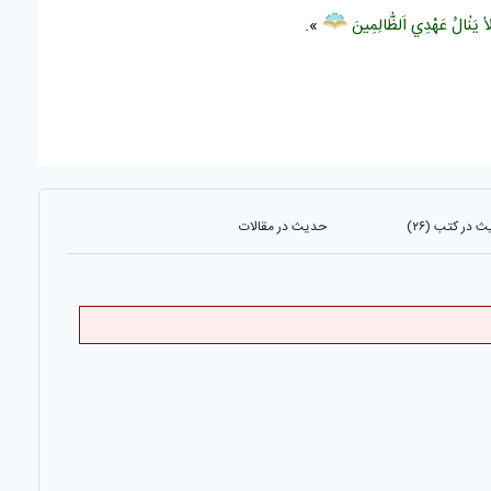
ٰ يَنٰالُ عَهْدِي اَلظّٰالِمِينَ
».
 در کتب (۲۶)
حدیث در مقالات