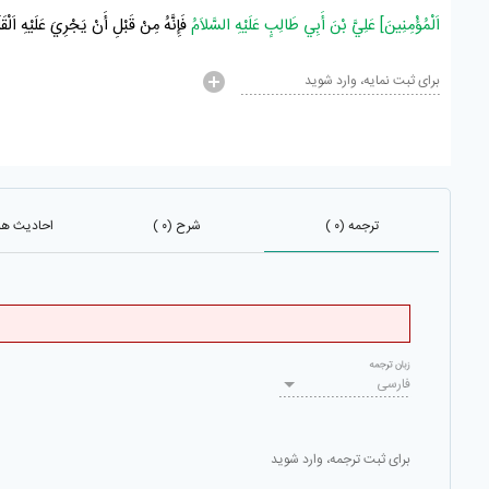
اَلْمُؤْمِنِينَ] عَلِيَّ بْنَ أَبِي طَالِبٍ عَلَيْهِ السَّلاَمُ
فَإِنَّهُ مِنْ قَبْلِ أَنْ يَجْرِيَ عَلَيْهِ اَلْقَ
برای ثبت نمایه، وارد شوید
ترجمه (۰ )
شرح (۰ )
احادیث هم 
زبان ترجمه
فارسی
برای ثبت ترجمه، وارد شوید