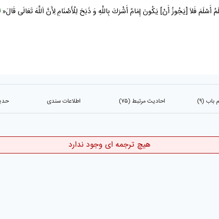
لَمُ أَسْلَمَ فَلاَ [يَجُوزُ أَنْ] يَكُونَ إِمَامٌ أَشْرَكَ بِاللَّهِ وَ ذَبَحَ لِلْأَصْنَامِ لِأَنَّ اَللَّهَ تَعَالَى قَالَ«
لا
باب (۹)
احادیث مرتبط (۷۵)
اطلاعات سندی
حدیث
هیچ ترجمه ای وجود ندارد