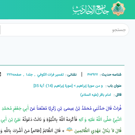
|
شناسه حدیث :
۳۰۷۹۲۷
نشانی :
تفسير فرات الکوفي , جلد۱ , صفحه۲۲۲
عنوان باب :
و من سورة إبراهيم
[سورة إبراهيم (14): آیة 35]
قائل :
امام باقر (علیه السلام)
فُرَاتٌ
قَالَ حَدَّثَنِي
مُحَمَّدُ بْنُ عِيسَى بْنِ زَكَرِيَّا
مُعَنْعَناً عَنْ
أَبِي جَعْفَرٍ مُحَمَّدِ بْن
اَلنَّبِيَّ صَلَّى اَللَّهُ عَلَيْهِ وَ آلِهِ
فَأَكْرَمَهُ اَللَّهُ بِالنُّبُوَّةِ وَ نَالَتْ دَعْوَتُهُ
عَلِيَّ بْنَ أَبِي 
قٰالَ لاٰ يَنٰالُ عَهْدِي اَلظّٰالِمِينَ
» قَالَ اَلظَّالِمُ [ظالم] مَنْ أَشْرَكَ بِاللَّهِ وَ ذَ