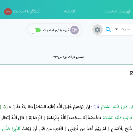
فهرست احادیث
کتابنامه
گفتگو با احادیث
جدید
حدیث
گروه بندی احادیث
تفسير فرات
ج۱ ص۲۲۲
ِ عَلِيٍّ عَلَيْهِ السَّلاَمُ
قَالَ :
إِنَّ
إِبْرَاهِيمَ خَلِيلَ اَللَّهِ
[عَلَيْهِ السَّلاَمُ] دَعَا رَبَّهُ فَقَالَ «
رَبِّ اِج
طَالِبٍ عَلَيْهِ السَّلاَمُ
فَاخْتَصَّهُ [فاستخصه] اَللَّهُ بِالْإِمَامَةِ وَ اَلْوِصَايَةِ وَ قَالَ اَللَّهُ [تَعَالَى
بَحَ لِلْأَصْنَامِ وَ لَمْ يَبْقَ أَحَدٌ مِنْ
قُرَيْشٍ
وَ
اَلْعَرَبِ
مِنْ قَبْلِ أَنْ يُبْعَثَ
اَلنَّبِيُّ صَلَّى ال