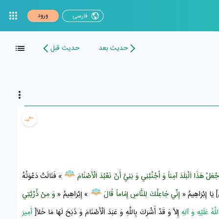
ورود
فارسی
حدیث بعد
حدیث قبل
ْعَلْ هَذَا اَلْبَلَدَ آمِناً وَ اُجْنُبْنِي وَ بَنِيَّ أَنْ نَعْبُدَ اَلْأَصْنٰامَ
» فَنَالَتْ دَعْوَتُهُ
] يَا
إِبْرَاهِيمُ
«
إِنِّي جٰاعِلُكَ لِلنّٰاسِ إِمٰاماً قٰالَ
»
إِبْرَاهِيمُ
«
وَ مِنْ ذُرِّيَّتِي
لَّهُ عَلَيْهِ وَ آلِهِ
إِلاَّ وَ قَدْ أَشْرَكَ بِاللَّهِ وَ عَبَدَ اَلْأَصْنَامَ وَ ذَبَحَ لَهَا مَا خَلاَ[
أَمِيرَ