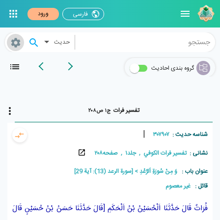
ورود
فارسی
حدیث
گروه بندی احادیث
تفسير فرات
ج۱ ص۲۰۸
|
شناسه حدیث :
۳۰۷۹۰۷
نشانی :
تفسير فرات الکوفي , جلد۱ , صفحه۲۰۸
عنوان باب :
وَ مِنْ سُورَةِ اَلرَّعْدِ
[سورة الرعد (13): آیة 29]
قائل :
غير معصوم
فُرَاتٌ
قَالَ حَدَّثَنَا
اَلْحُسَيْنُ بْنُ اَلْحَكَمِ
[قَالَ حَدَّثَنَا
حَسَنُ بْنُ حُسَيْنٍ
قَالَ