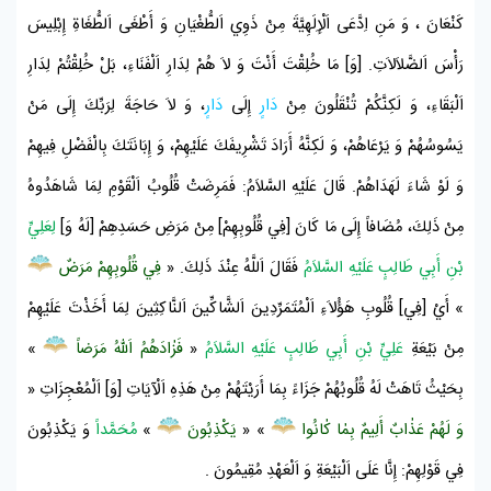
كَنْعَانَ
، وَ مَنِ اِدَّعَى اَلْإِلَهِيَّةَ مِنْ ذَوِي اَلطُّغْيَانِ وَ أَطْغَى اَلطُّغَاةِ
إِبْلِيسَ
رَأْسَ اَلضَّلاَلاَتِ. [وَ] مَا خُلِقْتَ أَنْتَ وَ لاَ هُمْ لِدَارِ اَلْفَنَاءِ، بَلْ خُلِقْتُمْ لِدَارِ
اَلْبَقَاءِ، وَ لَكِنَّكُمْ تُنْقَلُونَ مِنْ
دَارٍ
إِلَى
دَارٍ
، وَ لاَ حَاجَةَ لِرَبِّكَ إِلَى مَنْ
يَسُوسُهُمْ وَ يَرْعَاهُمْ، وَ لَكِنَّهُ أَرَادَ تَشْرِيفَكَ عَلَيْهِمْ، وَ إِبَانَتَكَ بِالْفَضْلِ فِيهِمْ
وَ لَوْ شَاءَ لَهَدَاهُمْ. قَالَ عَلَيْهِ السَّلاَمُ: فَمَرِضَتْ قُلُوبُ اَلْقَوْمِ لِمَا شَاهَدُوهُ
مِنْ ذَلِكَ، مُضَافاً إِلَى مَا كَانَ [فِي قُلُوبِهِمْ] مِنْ مَرَضِ حَسَدِهِمْ [لَهُ وَ]
لِعَلِيِّ
بْنِ أَبِي طَالِبٍ عَلَيْهِ السَّلاَمُ
فَقَالَ اَللَّهُ عِنْدَ ذَلِكَ. «
فِي قُلُوبِهِمْ مَرَضٌ
» أَيْ [فِي] قُلُوبِ هَؤُلاَءِ اَلْمُتَمَرِّدِينَ اَلشَّاكِّينَ اَلنَّاكِثِينَ لِمَا أَخَذْتَ عَلَيْهِمْ
مِنْ بَيْعَةِ
عَلِيِّ بْنِ أَبِي طَالِبٍ عَلَيْهِ السَّلاَمُ
«
فَزٰادَهُمُ اَللّٰهُ مَرَضاً
»
بِحَيْثُ تَاهَتْ لَهُ قُلُوبُهُمْ جَزَاءً بِمَا أَرَيْتَهُمْ مِنْ هَذِهِ اَلْآيَاتِ [وَ] اَلْمُعْجِزَاتِ «
وَ لَهُمْ عَذٰابٌ أَلِيمٌ بِمٰا كٰانُوا
» «
يَكْذِبُونَ
»
مُحَمَّداً
وَ يَكْذِبُونَ
فِي قَوْلِهِمْ: إِنَّا عَلَى اَلْبَيْعَةِ وَ اَلْعَهْدِ مُقِيمُونَ
.