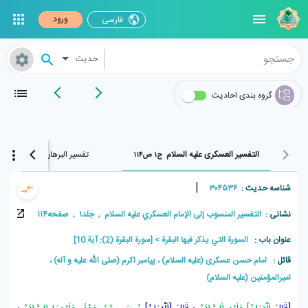
ورود
فارسی
حدیث
گروه بندی احادیث
التفسير العسکری علیه السلام
تفسیر البرهان
ج۱ ص۱۱۴
ج۱ ص۱۳۸
|
شناسه حدیث :
۳۰۴۵۳۶
نشانی :
التفسير المنسوب إلى الإمام العسکري عليه السلام , جلد۱ , صفحه۱۱۴
عنوان باب :
السورة التي يذكر فيها البقرة
[سورة البقرة (2): آیة 10]
قائل :
امام حسن عسکری (علیه السلام) ، پيامبر اکرم (صلی الله علیه و آله) ،
امیرالمؤمنین (علیه السلام)