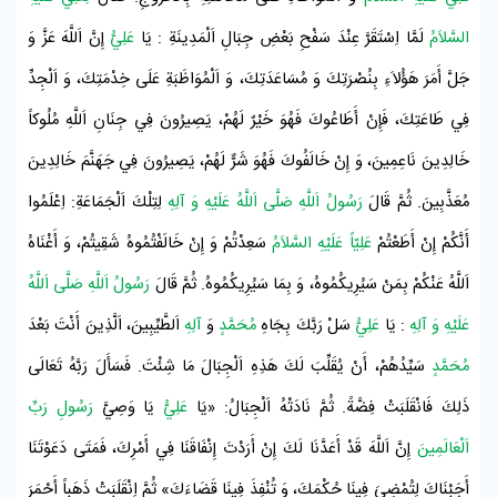
السَّلاَمُ
لَمَّا اِسْتَقَرَّ عِنْدَ سَفْحِ بَعْضِ جِبَالِ
اَلْمَدِينَةِ
: يَا
عَلِيُّ
إِنَّ اَللَّهَ عَزَّ وَ
جَلَّ أَمَرَ هَؤُلاَءِ بِنُصْرَتِكَ وَ مُسَاعَدَتِكَ، وَ اَلْمُوَاظَبَةِ عَلَى خِدْمَتِكَ، وَ اَلْجِدِّ
فِي طَاعَتِكَ، فَإِنْ أَطَاعُوكَ فَهُوَ خَيْرٌ لَهُمْ، يَصِيرُونَ فِي جِنَانِ اَللَّهِ مُلُوكاً
خَالِدِينَ نَاعِمِينَ، وَ إِنْ خَالَفُوكَ فَهُوَ شَرٌّ لَهُمْ، يَصِيرُونَ فِي
جَهَنَّمَ
خَالِدِينَ
مُعَذَّبِينَ. ثُمَّ قَالَ
رَسُولُ اَللَّهِ صَلَّى اَللَّهُ عَلَيْهِ وَ آلِهِ
لِتِلْكَ اَلْجَمَاعَةِ: اِعْلَمُوا
أَنَّكُمْ إِنْ أَطَعْتُمْ
عَلِيّاً عَلَيْهِ السَّلاَمُ
سَعِدْتُمْ وَ إِنْ خَالَفْتُمُوهُ شَقِيتُمْ، وَ أَغْنَاهُ
اَللَّهُ عَنْكُمْ بِمَنْ سَيُرِيكُمُوهُ، وَ بِمَا سَيُرِيكُمُوهُ. ثُمَّ قَالَ
رَسُولُ اَللَّهِ صَلَّى اَللَّهُ
عَلَيْهِ وَ آلِهِ
: يَا
عَلِيُّ
سَلْ رَبَّكَ بِجَاهِ
مُحَمَّدٍ
وَ
آلِهِ
اَلطَّيِّبِينَ، اَلَّذِينَ أَنْتَ بَعْدَ
مُحَمَّدٍ
سَيِّدُهُمْ، أَنْ يُقَلِّبَ لَكَ هَذِهِ اَلْجِبَالَ مَا شِئْتَ. فَسَأَلَ رَبَّهُ تَعَالَى
ذَلِكَ فَانْقَلَبَتْ فِضَّةً. ثُمَّ نَادَتْهُ اَلْجِبَالُ: «يَا
عَلِيُّ
يَا وَصِيَّ
رَسُولِ رَبِّ
اَلْعَالَمِينَ
إِنَّ اَللَّهَ قَدْ أَعَدَّنَا لَكَ إِنْ أَرَدْتَ إِنْفَاقَنَا فِي أَمْرِكَ، فَمَتَى دَعَوْتَنَا
أَجَبْنَاكَ لِتُمْضِيَ فِينَا حُكْمَكَ، وَ تُنْفِذَ فِينَا قَضَاءَكَ» ثُمَّ اِنْقَلَبَتْ ذَهَباً أَحْمَرَ