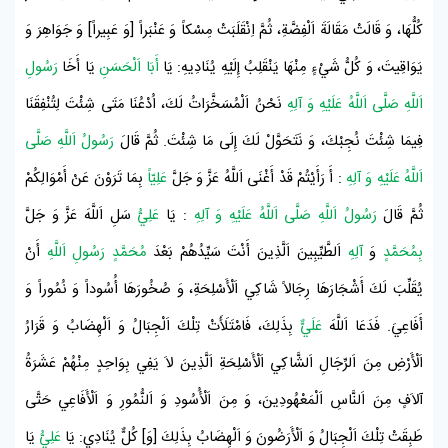
كُلُّهَا، وَ قَالَتْ مَقَالَةَ اَلْفِضَّةِ، ثُمَّ اِنْقَلَبَتْ مِسْكاً وَ عَنْبَراً [وَ عَبِيراً] وَ جَوَاهِرَ وَ
يَوَاقِيتَ، وَ كُلُّ شَيْءٍ مِنْهَا يَنْقَلِبُ إِلَيْهِ يُنَادِيهِ: يَا
أَبَا اَلْحَسَنِ
يَا أَخَا
رَسُولِ
اَللَّهِ صَلَّى اَللَّهُ عَلَيْهِ وَ آلِهِ
نَحْنُ اَلْمُسَخَّرَاتُ لَكَ، اُدْعُنَا مَتَى شِئْتَ لِتُنْفِقَنَا
فِيمَا شِئْتَ نُجِبْكَ، وَ نَتَحَوَّلْ لَكَ إِلَى مَا شِئْتَ. ثُمَّ قَالَ
رَسُولُ اَللَّهِ صَلَّى
اَللَّهُ عَلَيْهِ وَ آلِهِ
: أَ رَأَيْتُمْ قَدْ أَغْنَى اَللَّهُ عَزَّ وَ جَلَّ
عَلِيّاً
بِمَا تَرَوْنَ عَنْ أَمْوَالِكُمْ
ثُمَّ قَالَ
رَسُولُ اَللَّهِ صَلَّى اَللَّهُ عَلَيْهِ وَ آلِهِ
: يَا
عَلِيُّ
سَلِ اَللَّهَ عَزَّ وَ جَلَّ
بِمُحَمَّدٍ
وَ
آلِهِ
اَلطَّيِّبِينَ اَلَّذِينَ أَنْتَ سَيِّدُهُمْ بَعْدَ
مُحَمَّدٍ رَسُولِ اَللَّهِ
أَنْ
يُقَلِّبَ لَكَ أَشْجَارَهَا رِجَالاً شَاكِي اَلْأَسْلِحَةِ، وَ صُخُورَهَا أُسُوداً وَ نُمُوراً وَ
أَفَاعِيَ. فَدَعَا اَللَّهَ
عَلَيٌّ
بِذَلِكَ، فَامْتَلَأَتْ تِلْكَ اَلْجِبَالُ وَ اَلْهِضَابُ وَ قَرَارُ
اَلْأَرْضِ مِنَ اَلرِّجَالِ اَلشَّاكِي اَلْأَسْلِحَةِ اَلَّذِينَ لاَ يَفِي بِوَاحِدٍ مِنْهُمْ عَشَرَةُ
آلاَفٍ مِنَ اَلنَّاسِ اَلْمَعْهُودِينَ، وَ مِنَ اَلْأُسُودِ وَ اَلنُّمُورِ وَ اَلْأَفَاعِي حَتَّى
طَبِقَتْ تِلْكَ اَلْجِبَالُ وَ اَلْأَرَضُونَ وَ اَلْهِضَابُ بِذَلِكَ [وَ] كُلٌّ يُنَادِي: يَا
عَلِيُّ
يَا