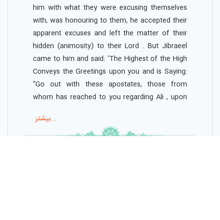
him with what they were excusing themselves
with, was honouring to them, he accepted their
apparent excuses and left the matter of their
hidden (animosity) to their Lord . But Jibraeel
came to him and said: ‘The Highest of the High
Conveys the Greetings upon you and is Saying:
“Go out with these apostates, those from
whom has reached to you regarding Ali , upon
their breaking his allegiance and their conspiring
بیشتر...
themselves upon opposing Ali , so that he may
show them some wonders that He has
زبان ترجمه
Honoured him with, that is from the earth and
فارسی
the mountains and the skies, all these have
been Made subservient to him , and the rest of
برای ثبت ترجمه، وارد شوید
what Allah Created and why he has been made
to stand in your place, so that they would know
that the Guardian of Allah , Ali , is needless of