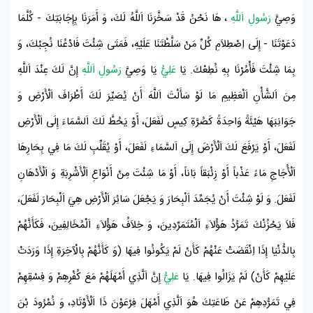
وَصِيَّ
رَسُولِ اَللَّهِ
، هَا نَحْنُ قَدْ سَخَّرَنَا اَللَّهُ لَكَ، وَ أَمَرَنَا بِإِجَابَتِكَ - كُلَّمَا
دَعَوْتَنَا - إِلَى اِصْطِلاَمِ كُلِّ مَنْ سَلَّطْتَنَا عَلَيْهِ، فَمَتَى شِئْتَ فَادْعُنَا نُجِبْكَ، وَ
بِمَا شِئْتَ فَأْمُرْنَا بِهِ نُطِعْكَ. يَا
عَلِيُّ
يَا وَصِيَّ
رَسُولِ اَللَّهِ
إِنَّ لَكَ عِنْدَ اَللَّهِ
مِنَ اَلشَّأْنِ اَلْعَظِيمِ مَا لَوْ سَأَلْتَ اَللَّهَ أَنْ يُصَيِّرَ لَكَ أَطْرَافَ اَلْأَرْضِ وَ
جَوَانِبَهَا هَيْئَةً وَاحِدَةً كَصُرَّةِ كِيسٍ لَفَعَلَ، أَوْ يَحُطَّ لَكَ اَلسَّمَاءَ إِلَى اَلْأَرْضِ
لَفَعَلَ، أَوْ يَرْفَعَ لَكَ اَلْأَرْضَ إِلَى اَلسَّمَاءِ لَفَعَلَ، أَوْ يُقَلِّبِ لَكَ مَا فِي بِحَارِهَا
اَلْأُجَاجِ مَاءً عَذْباً أَوْ زِئْبَقاً بَاناً، أَوْ مَا شِئْتَ مِنْ أَنْوَاعِ اَلْأَشْرِبَةِ وَ اَلْأَدْهَانِ
لَفَعَلَ. وَ لَوْ شِئْتَ أَنْ يُجَمِّدَ اَلْبِحَارَ وَ يَجْعَلَ سَائِرَ اَلْأَرْضِ هِيَ اَلْبِحَارَ لَفَعَلَ،
فَلاَ يَحْزُنْكَ تَمَرُّدُ هَؤُلاَءِ اَلْمُتَمَرِّدِينَ، وَ خِلاَفُ هَؤُلاَءِ اَلْمُخَالِفِينَ، فَكَأَنَّهُمْ
بِالدُّنْيَا إِذَا اِنْقَضَتْ عَنْهُمْ كَأَنْ لَمْ يَكُونُوا فِيهَا (وَ كَأَنَّهُمْ بِالْآخِرَةِ إِذَا وَرَدَتْ
عَلَيْهِمْ كَأَنْ) لَمْ يَزَالُوا فِيهَا. يَا
عَلِيُّ
إِنَّ اَلَّذِي أَمْهَلَهُمْ مَعَ كُفْرِهِمْ وَ فِسْقِهِمْ
فِي تَمَرُّدِهِمْ عَنْ طَاعَتِكَ هُوَ اَلَّذِي أَمْهَلَ
فِرْعَوْنَ
ذَا اَلْأَوْتَادِ، وَ
نُمْرُودَ بْنَ