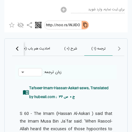
برای ثبت نمایه، وارد شوید
http://noo.rs/WJlDO
ترجمه (۱ )
شرح (۰ )
احادیث هم باب (۰)
احادیث
زبان ترجمه:
Tafseer-Imam-Hassan-Askari-asws, Translated
by hubeali.com ; ج ۰ ص ۳۶
S 60 - The Imam (Hassan Al-Askari ) said that
the Imam Musa Bin Ja`far said: ‘When Rasool-
Allah heard the excuses of those hypocrites to