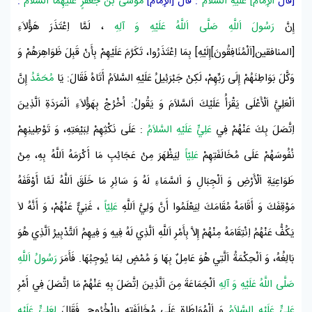
[قَالَ
اَلْإِمَامُ] عَلَيْهِ اَلسَّلاَمُ
: قَالَ [اَلْإِمَامُ]
مُوسَى بْنُ جَعْفَرٍ عَلَيْهِمَا السَّلاَمُ
:
إِنَّ
رَسُولَ اَللَّهِ صَلَّى اَللَّهُ عَلَيْهِ وَ آلِهِ
، لَمَّا اِعْتَذَرَ هَؤُلاَءِ
[المنافقين[اَلْمُنَافِقُونَ]إِلَيْهِ] بِمَا اِعْتَذَرُوا، تَكَرَّمَ عَلَيْهِمْ بِأَنْ قَبِلَ ظَوَاهِرَهُمْ وَ
وَكَّلَ بَوَاطِنَهُمْ إِلَى رَبِّهِمْ، لَكِنْ
جَبْرَئِيلُ عَلَيْهِ السَّلاَمُ
أَتَاهُ فَقَالَ: يَا
مُحَمَّدُ
إِنَّ
اَلْعَلِيَّ اَلْأَعْلَى يَقْرَأُ عَلَيْكَ اَلسَّلاَمَ وَ يَقُولُ: اُخْرُجْ بِهَؤُلاَءِ اَلْمَرَدَةِ اَلَّذِينَ
اِتَّصَلَ بِكَ عَنْهُمْ فِي
عَلِيٍّ عَلَيْهِ السَّلاَمُ
: عَلَى نَكْثِهِمْ لِبَيْعَتِهِ، وَ تَوْطِينِهِمْ
نُفُوسَهُمْ عَلَى مُخَالَفَتِهِمْ
عَلِيّاً
لِيَظْهَرَ مِنْ عَجَائِبِ مَا أَكْرَمَهُ اَللَّهُ بِهِ، مِنْ
طَوَاعِيَةِ اَلْأَرْضِ وَ اَلْجِبَالِ وَ اَلسَّمَاءِ لَهُ وَ سَائِرِ مَا خَلَقَ اَللَّهُ لَمَّا أَوْقَفَهُ
مَوْقِفَكَ وَ أَقَامَهُ مُقَامَكَ لِيَعْلَمُوا أَنَّ وَلِيَّ اَللَّهِ
عَلِيّاً
، غَنِيٌّ عَنْهُمْ، وَ أَنَّهُ لاَ
يَكُفُّ عَنْهُمُ اِنْتِقَامَهُ مِنْهُمْ إِلاَّ بِأَمْرِ اَللَّهِ اَلَّذِي لَهُ فِيهِ وَ فِيهِمُ اَلتَّدْبِيرُ اَلَّذِي هُوَ
بَالِغُهُ، وَ اَلْحِكْمَةُ اَلَّتِي هُوَ عَامِلٌ بِهَا وَ مُمْضٍ لِمَا يُوجِبُهَا. فَأَمَرَ
رَسُولُ اَللَّهِ
صَلَّى اللَّهُ عَلَيْهِ وَ آلِهِ
اَلْجَمَاعَةَ مِنَ اَلَّذِينَ اِتَّصَلَ بِهِ عَنْهُمْ مَا اِتَّصَلَ فِي أَمْرِ
عَلِيٍّ عَلَيْهِ السَّلاَمُ
وَ اَلْمُوَاطَاةِ عَلَى مُخَالَفَتِهِ بِالْخُرُوجِ. فَقَالَ
لِعَلِيٍّ عَلَيْهِ